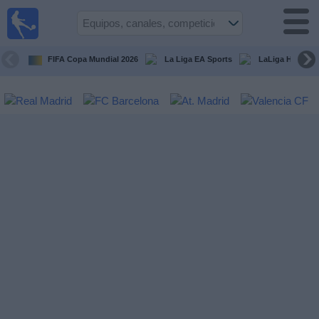
Fútbol
en la
TV
FIFA Copa Mundial 2026
La Liga EA Sports
LaLiga Hypermo
Guía de
Partidos
Televisados
Fútbol
hoy
Equipos
Competiciones
Canales
TV
Otros