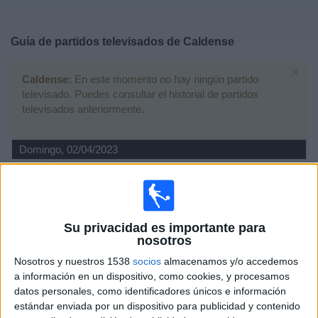
Deportes
Guía de partidos televisados de
Caldense
Noticias
×
Caldense:
En este momento no hay ningún partido
Widget
televisado. Puedes consultar el historial de partidos
televisados anteriormente.
Domingo, 02/04/2023
21:00
Campeonato Mineiro
Caldense
Democrata SL
Su privacidad es importante para
Fanatiz (Ver en directo)
Brasileirão Play
nosotros
Nosotros y nuestros 1538
socios
almacenamos y/o accedemos
Domingo, 26/03/2023
a información en un dispositivo, como cookies, y procesamos
datos personales, como identificadores únicos e información
15:00
Campeonato Mineiro
estándar enviada por un dispositivo para publicidad y contenido