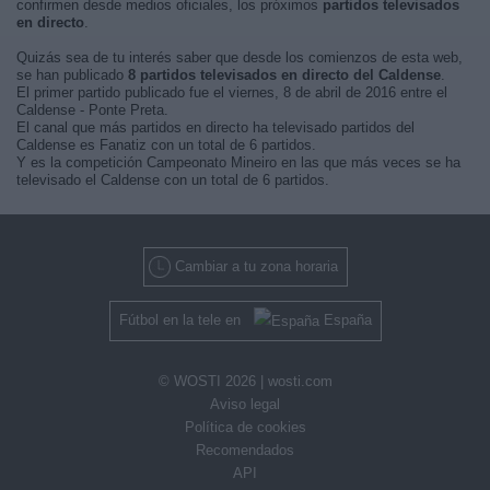
confirmen desde medios oficiales, los próximos
partidos televisados
en directo
.
Quizás sea de tu interés saber que desde los comienzos de esta web,
se han publicado
8 partidos televisados en directo del Caldense
.
El primer partido publicado fue el viernes, 8 de abril de 2016 entre el
Caldense - Ponte Preta.
El canal que más partidos en directo ha televisado partidos del
Caldense es Fanatiz con un total de 6 partidos.
Y es la competición Campeonato Mineiro en las que más veces se ha
televisado el Caldense con un total de 6 partidos.
Cambiar a tu zona horaria
Fútbol en la tele en
España
© WOSTI 2026 |
wosti.com
Aviso legal
Política de cookies
Recomendados
API