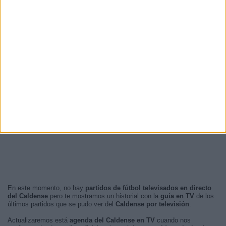
21:00
1 (12,5%)
15:00
1 (12,5%)
20:30
1 (12,5%)
23:00
1 (12,5%)
RANKING POR FRANJA HORARIA
Noche
6 (75%)
Tarde
1 (12,5%)
Madrugada
1 (12,5%)
Mañana
0 (0%)
En este momento, no hay
partidos de fútbol televisados en directo
del Caldense
pero te mostramos un historial con la
guía en TV
de los
últimos partidos que se pudo ver del
Caldense por televisión
.
Actualizaremos está
agenda del Caldense en TV
cuando nos