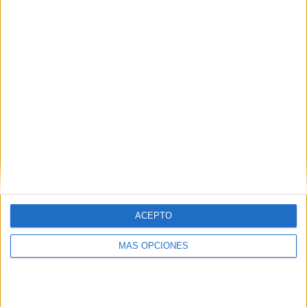
Brasileirão Play
6 (75%)
beIN SPORTS
2 (25%)
beIN CONNECT
1 (12,5%)
Movistar+ Dispositivos
1 (12,5%)
Ver ranking completo
PARTIDOS
DÍAS
TOTAL
8
3776
6
CONSECUTIVOS
SIN PARTIDO
CANALES TV
DE PAGO
GRATUÍTO
6 partidos en local
75%
ACEPTO
2 partidos de visitante
25%
MÁS OPCIONES
TOTAL
MÁXIMO
TOTAL
2
1
8
COMPETICIONES
VS Tombense
RIVALES