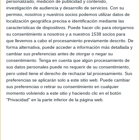
personalizado, medición de publicidad y contenido,
Patrocinense
investigación de audiencia y desarrollo de servicios.
Con su
Caldense
permiso, nosotros y nuestros socios podemos utilizar datos de
Fanatiz (Ver en directo)
Brasileirão Play
localización geográfica precisa e identificación mediante las
características de dispositivos. Puede hacer clic para otorgarnos
su consentimiento a nosotros y a nuestros 1538 socios para
Jueves, 23/02/2023
que llevemos a cabo el procesamiento previamente descrito. De
20:30
Campeonato Mineiro
forma alternativa, puede acceder a información más detallada y
cambiar sus preferencias antes de otorgar o negar su
Caldense
consentimiento.
Tenga en cuenta que algún procesamiento de
Cruzeiro
sus datos personales puede no requerir de su consentimiento,
Fanatiz (Ver en directo)
Brasileirão Play
pero usted tiene el derecho de rechazar tal procesamiento. Sus
preferencias se aplicarán solo a este sitio web. Puede cambiar
sus preferencias o retirar su consentimiento en cualquier
momento volviendo a este sitio y haciendo clic en el botón
"Privacidad" en la parte inferior de la página web.