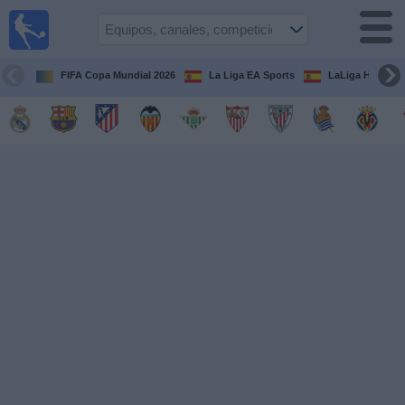
Fútbol
en la
TV
FIFA Copa Mundial 2026
La Liga EA Sports
LaLiga Hypermo
Guía de
Partidos
Televisados
Fútbol
hoy
Equipos
Competiciones
Canales
TV
Otros