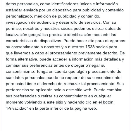
datos personales, como identificadores únicos e información
Jueves, 27/10/2022
estándar enviada por un dispositivo para publicidad y contenido
personalizado, medición de publicidad y contenido,
21:00
Conference League
investigación de audiencia y desarrollo de servicios.
Con su
Fase de grupos
permiso, nosotros y nuestros socios podemos utilizar datos de
localización geográfica precisa e identificación mediante las
SC Dnipro-1
características de dispositivos. Puede hacer clic para otorgarnos
Apollon Limassol
su consentimiento a nosotros y a nuestros 1538 socios para
M+ Liga de Campeones 16 (M172 O444)
que llevemos a cabo el procesamiento previamente descrito. De
M+ Liga de Campeones BAR 3 (M309)
forma alternativa, puede acceder a información más detallada y
M+ Liga de Campeones 3 (M62 O118)
cambiar sus preferencias antes de otorgar o negar su
Movistar+ Dispositivos
consentimiento.
Tenga en cuenta que algún procesamiento de
sus datos personales puede no requerir de su consentimiento,
pero usted tiene el derecho de rechazar tal procesamiento. Sus
Jueves, 13/10/2022
preferencias se aplicarán solo a este sitio web. Puede cambiar
18:45
Conference League
sus preferencias o retirar su consentimiento en cualquier
Fase de grupos
momento volviendo a este sitio y haciendo clic en el botón
"Privacidad" en la parte inferior de la página web.
Apollon Limassol
AZ Alkmaar
M+ Liga de Campeones 15 (M171 O443)