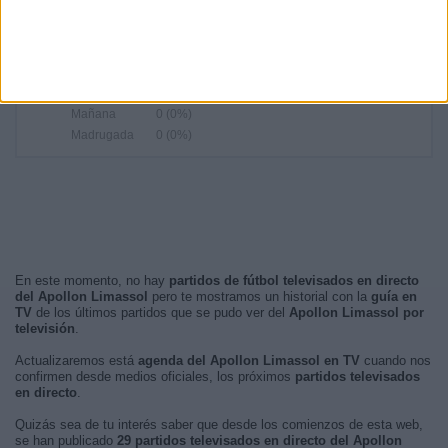
RANKING POR FRANJA HORARIA
Noche
22 (75,86%)
Tarde
7 (24,14%)
Mañana
0 (0%)
Madrugada
0 (0%)
En este momento, no hay
partidos de fútbol televisados en directo
del Apollon Limassol
pero te mostramos un historial con la
guía en
TV
de los últimos partidos que se pudo ver del
Apollon Limassol por
televisión
.
Actualizaremos está
agenda del Apollon Limassol en TV
cuando nos
confirmen desde medios oficiales, los próximos
partidos televisados
en directo
.
Quizás sea de tu interés saber que desde los comienzos de esta web,
se han publicado
29 partidos televisados en directo del Apollon