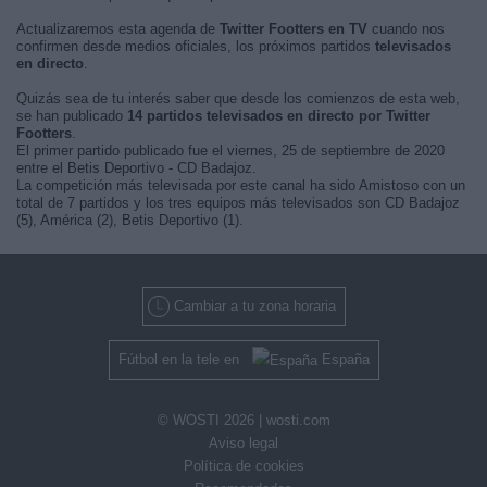
Actualizaremos esta agenda de
Twitter Footters en TV
cuando nos
confirmen desde medios oficiales, los próximos partidos
televisados
en directo
.
Quizás sea de tu interés saber que desde los comienzos de esta web,
se han publicado
14 partidos televisados en directo por Twitter
Footters
.
El primer partido publicado fue el viernes, 25 de septiembre de 2020
entre el Betis Deportivo - CD Badajoz.
La competición más televisada por este canal ha sido Amistoso con un
total de 7 partidos y los tres equipos más televisados son CD Badajoz
(5), América (2), Betis Deportivo (1).
Cambiar a tu zona horaria
Fútbol en la tele en
España
© WOSTI 2026 |
wosti.com
Aviso legal
Política de cookies