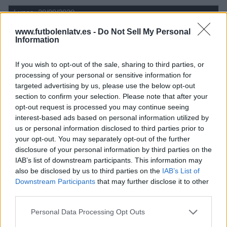
Lunes, 28/09/2020
03:45
Liga MX
www.futbolenlatv.es -
Do Not Sell My Personal
Information
Torneo Apertura
If you wish to opt-out of the sale, sharing to third parties, or
Cruz Azul
processing of your personal or sensitive information for
América
targeted advertising by us, please use the below opt-out
Twitter Footters
Facebook Live Footters
section to confirm your selection. Please note that after your
opt-out request is processed you may continue seeing
Sábado, 26/09/2020
interest-based ads based on personal information utilized by
us or personal information disclosed to third parties prior to
your opt-out. You may separately opt-out of the further
disclosure of your personal information by third parties on the
IAB’s list of downstream participants. This information may
also be disclosed by us to third parties on the
IAB’s List of
Downstream Participants
that may further disclose it to other
third parties.
Personal Data Processing Opt Outs