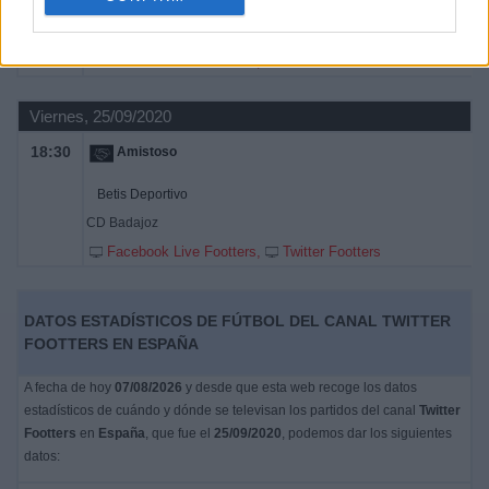
Extremadura UD
Don Benito
Facebook Live Footters
Twitter Footters
Viernes, 25/09/2020
18:30
Amistoso
Betis Deportivo
CD Badajoz
Facebook Live Footters
Twitter Footters
DATOS ESTADÍSTICOS DE FÚTBOL DEL CANAL TWITTER
FOOTTERS EN ESPAÑA
A fecha de hoy
07/08/2026
y desde que esta web recoge los datos
estadísticos de cuándo y dónde se televisan los partidos del canal
Twitter
Footters
en
España
, que fue el
25/09/2020
, podemos dar los siguientes
datos: