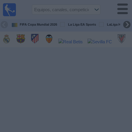
Fútbol
en la
TV
FIFA Copa Mundial 2026
La Liga EA Sports
LaLiga Hypermo
Guía de
Partidos
Televisados
Fútbol
hoy
Equipos
Competiciones
Canales
TV
Otros