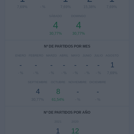
7,69%
- %
7,69%
15,38%
7,69%
SÁBADO
DOMINGO
4
4
30,77%
30,77%
Nº DE PARTIDOS POR MES
ENERO
FEBRERO
MARZO
ABRIL
MAYO
JUNIO
JULIO
AGOSTO
-
-
-
-
-
-
-
1
- %
- %
- %
- %
- %
- %
- %
7,69%
SEPTIEMBRE
OCTUBRE
NOVIEMBRE
DICIEMBRE
4
8
-
-
30,77%
61,54%
- %
- %
Nº DE PARTIDOS POR AÑO
2021
2020
1
12