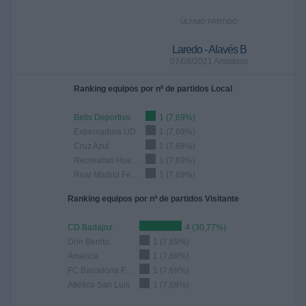
ÚLTIMO PARTIDO
Laredo - Alavés B
07/08/2021 Amistoso
Ranking equipos por nº de partidos Local
Betis Deportivo
1 (7,69%)
Extremadura UD
1 (7,69%)
Cruz Azul
1 (7,69%)
Recreativo Huelva
1 (7,69%)
Real Madrid Femenino
1 (7,69%)
Ranking equipos por nº de partidos Visitante
CD Badajoz
4 (30,77%)
Don Benito
1 (7,69%)
América
1 (7,69%)
FC Barcelona Femenino
1 (7,69%)
Atlético San Luis
1 (7,69%)