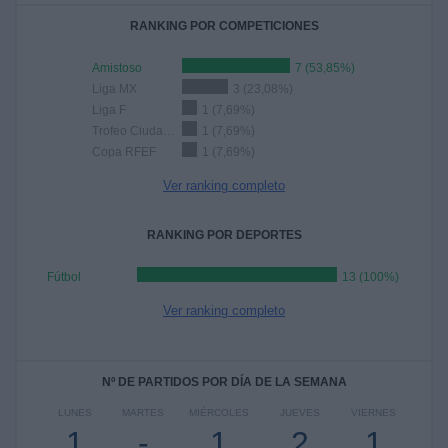
RANKING POR COMPETICIONES
Amistoso
7 (53,85%)
Liga MX
3 (23,08%)
Liga F
1 (7,69%)
Trofeo Ciudad de Valladolid
1 (7,69%)
Copa RFEF
1 (7,69%)
Ver ranking completo
RANKING POR DEPORTES
Fútbol
13 (100%)
Ver ranking completo
Nº DE PARTIDOS POR DÍA DE LA SEMANA
LUNES
MARTES
MIÉRCOLES
JUEVES
VIERNES
1
-
1
2
1