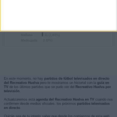
19:00
26 (5,78%)
RANKING POR FRANJA HORARIA
Tarde
324 (72%)
Noche
115 (25,56%)
Mañana
11 (2,44%)
Madrugada
0 (0%)
En este momento, no hay
partidos de fútbol televisados en directo
del Recreativo Huelva
pero te mostramos un historial con la
guía en
TV
de los últimos partidos que se pudo ver del
Recreativo Huelva por
televisión
.
Actualizaremos está
agenda del Recreativo Huelva en TV
cuando nos
confirmen desde medios oficiales, los próximos
partidos televisados
en directo
.
Quizás sea de tu interés saber que desde los comienzos de esta web,