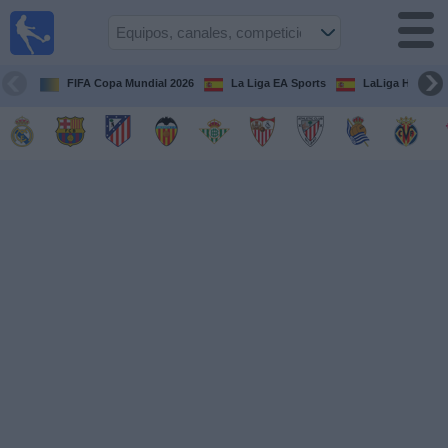
Fútbol
en la
TV
FIFA Copa Mundial 2026
La Liga EA Sports
LaLiga Hypermo
Guía de
Partidos
Televisados
Fútbol
hoy
Equipos
Competiciones
Canales
TV
Otros