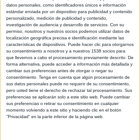
TV FootballClub (Acceder)
datos personales, como identificadores únicos e información
estándar enviada por un dispositivo para publicidad y contenido
personalizado, medición de publicidad y contenido,
Miércoles, 22/07/2026
investigación de audiencia y desarrollo de servicios.
Con su
20:30
Trofeo Colombino
permiso, nosotros y nuestros socios podemos utilizar datos de
localización geográfica precisa e identificación mediante las
Recreativo Huelva
características de dispositivos. Puede hacer clic para otorgarnos
Real Betis
su consentimiento a nosotros y a nuestros 1538 socios para
Teleonuba (Huelva)
Canalcosta TV (Huelva)
que llevemos a cabo el procesamiento previamente descrito. De
forma alternativa, puede acceder a información más detallada y
Real Betis Balompié YouTube
cambiar sus preferencias antes de otorgar o negar su
Recreativo de Huelva YouTube
Real Betis TV
consentimiento.
Tenga en cuenta que algún procesamiento de
sus datos personales puede no requerir de su consentimiento,
Domingo, 03/05/2026
pero usted tiene el derecho de rechazar tal procesamiento. Sus
preferencias se aplicarán solo a este sitio web. Puede cambiar
12:00
Segunda Federación
sus preferencias o retirar su consentimiento en cualquier
Grupo 4
momento volviendo a este sitio y haciendo clic en el botón
Recreativo Huelva
"Privacidad" en la parte inferior de la página web.
Xerez DFC
Teleonuba (Huelva)
Canalcosta TV (Huelva)
TV FootballClub (Acceder)