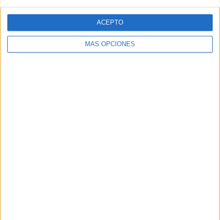
PARTIDOS
DÍAS
TOTAL
ACEPTO
2
16
64
CONSECUTIVOS
SIN PARTIDO
CANALES TV
MÁS OPCIONES
DE PAGO
GRATUÍTO
233 partidos en local
51,78%
217 partidos de visitante
48,22%
TOTAL
MÁXIMO
TOTAL
12
14
111
COMPETICIONES
VS Real Murcia
RIVALES
RANKING POR EQUIPOS
Real Murcia
14 (3,11%)
Recreativo Granada
13 (2,89%)
Marbella
12 (2,67%)