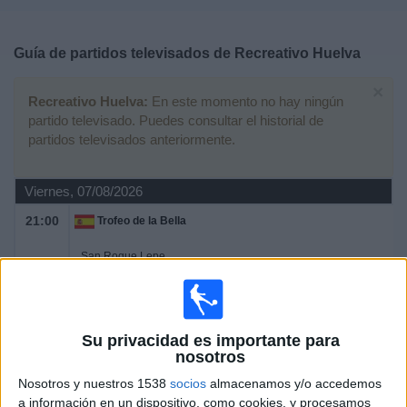
Deportes
Guía de partidos televisados de
Recreativo Huelva
Noticias
×
Recreativo Huelva:
En este momento no hay ningún
Widget
partido televisado. Puedes consultar el historial de
partidos televisados anteriormente.
Viernes, 07/08/2026
21:00
Trofeo de la Bella
San Roque Lepe
Recreativo Huelva
TV FootballClub (Acceder)
22:00
Trofeo de la Bella
Su privacidad es importante para
nosotros
Recreativo Huelva
Nosotros y nuestros 1538
socios
almacenamos y/o accedemos
Betis Deportivo
a información en un dispositivo, como cookies, y procesamos