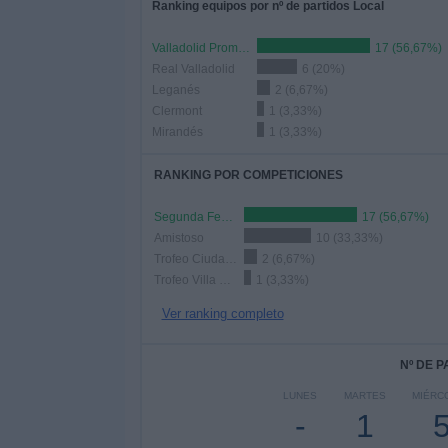
Ranking equipos por nº de partidos Local
Valladolid Promesas
17 (56,67%)
Real Valladolid
6 (20%)
Leganés
2 (6,67%)
Clermont
1 (3,33%)
Mirandés
1 (3,33%)
RANKING POR COMPETICIONES
Segunda Federación
17 (56,67%)
Amistoso
10 (33,33%)
Trofeo Ciudad de Valladolid
2 (6,67%)
Trofeo Villa de Leganés
1 (3,33%)
Ver ranking completo
Nº DE 
LUNES
MARTES
MIÉRC
-
1