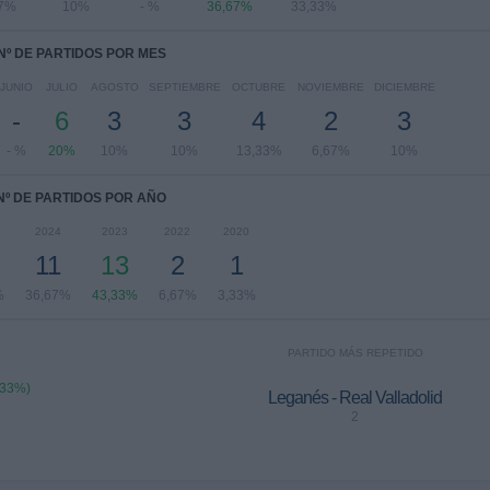
67%
10%
- %
36,67%
33,33%
Nº DE PARTIDOS POR MES
JUNIO
JULIO
AGOSTO
SEPTIEMBRE
OCTUBRE
NOVIEMBRE
DICIEMBRE
-
6
3
3
4
2
3
- %
20%
10%
10%
13,33%
6,67%
10%
Nº DE PARTIDOS POR AÑO
2024
2023
2022
2020
11
13
2
1
%
36,67%
43,33%
6,67%
3,33%
PARTIDO MÁS REPETIDO
,33%)
Leganés - Real Valladolid
2