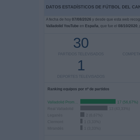
DATOS ESTADÍSTICOS DE FÚTBOL DEL CA
A fecha de hoy
07/08/2026
y desde que esta web recoge 
Valladolid YouTube
en
España
, que fue el
08/10/2020
,
30
PARTIDOS TELEVISADOS
COMPETI
1
DEPORTES TELEVISADOS
Ranking equipos por nº de partidos
Valladolid Promesas
17 (56,67%)
Real Valladolid
13 (43,33%)
Leganés
2 (6,67%)
Clermont
1 (3,33%)
Mirandés
1 (3,33%)