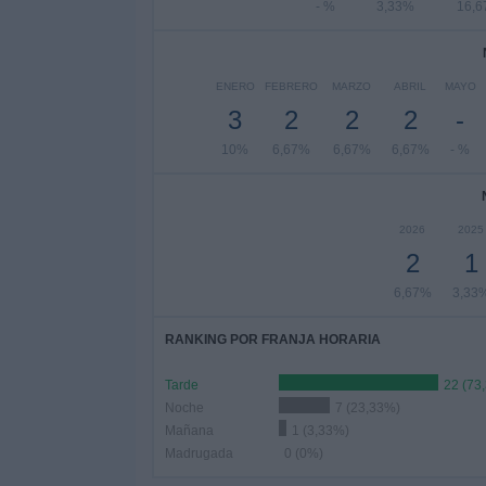
- %
3,33%
16,
ENERO
FEBRERO
MARZO
ABRIL
MAYO
3
2
2
2
-
10%
6,67%
6,67%
6,67%
- %
2026
2025
2
1
6,67%
3,33
RANKING POR FRANJA HORARIA
Tarde
22 (73
Noche
7 (23,33%)
Mañana
1 (3,33%)
Madrugada
0 (0%)