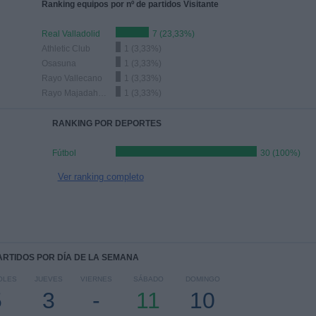
Ranking equipos por nº de partidos Visitante
Real Valladolid
7 (23,33%)
Athletic Club
1 (3,33%)
Osasuna
1 (3,33%)
Rayo Vallecano
1 (3,33%)
Rayo Majadahonda
1 (3,33%)
RANKING POR DEPORTES
Fútbol
30 (100%)
Ver ranking completo
PARTIDOS POR DÍA DE LA SEMANA
OLES
JUEVES
VIERNES
SÁBADO
DOMINGO
5
3
-
11
10