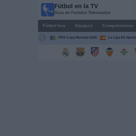
Fútbol en la TV
Fútbol
Guía de Partidos Televisados
en la
TV
Fútbol hoy
Equipos
Competiciones
Guía de
Partidos
FIFA Copa Mundial 2026
La Liga EA Sport
Televisados
Fútbol
hoy
Equipos
Competiciones
Canales
TV
Otros