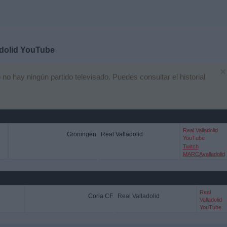
adolid YouTube
×
 hay ningún partido televisado. Puedes consultar el historial
Real Valladolid
Groningen
Real Valladolid
YouTube
Twitch
MARCAvalladolid
Real
Coria CF
Real Valladolid
Valladolid
YouTube