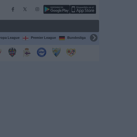
ropa League
Premier League
Bundesliga
Supercopa de España