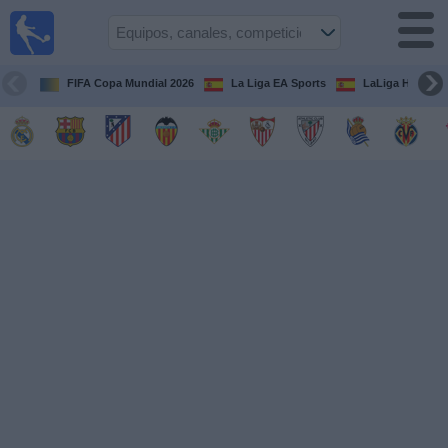
Fútbol
en la
TV
FIFA Copa Mundial 2026
La Liga EA Sports
LaLiga Hypermo
Guía de
Partidos
Televisados
Fútbol
hoy
Equipos
Competiciones
Canales
TV
Otros