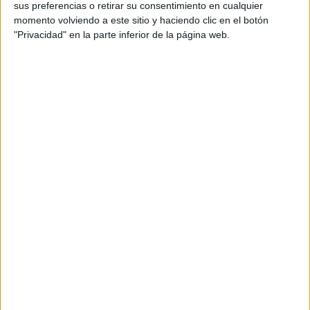
sus preferencias o retirar su consentimiento en cualquier
ÚLTIMO PARTIDO EN ABIERTO
momento volviendo a este sitio y haciendo clic en el botón
Toluca - América
"Privacidad" en la parte inferior de la página web.
09/11/2025 Liga MX por Layvtime
YouTube
ÚLTIMO PARTIDO DE PAGO
Chivas Guadalajara - FC Juárez
26/07/2026 Liga MX por
OneFootball PPV
RANKING POR CANALES
Marca Claro
183 (38,2%)
Footters
129 (26,93%)
Fanatiz
122 (25,47%)
Layvtime YouTube
16 (3,34%)
ViX
13 (2,71%)
Ver ranking completo
MEDIA
DÍAS
TOTAL