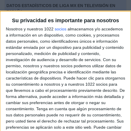
DATOS ESTADÍSTICOS DE LIGA MX EN TELEVISIÓN EN
ESPAÑA
Su privacidad es importante para nosotros
A fecha de hoy
07/08/2026
y desde que esta web recoge los datos
Nosotros y nuestros 1022
socios
almacenamos y/o accedemos
estadísticos de cuándo y dónde se televisan los partidos de
Fútbol
de la
a información en un dispositivo, como cookies, y procesamos
competición
Liga MX
en
España
, que fue el
05/11/2017
, podemos dar los
datos personales, como identificadores únicos e información
siguientes datos:
estándar enviada por un dispositivo para publicidad y contenido
479
personalizado, medición de publicidad y contenido,
investigación de audiencia y desarrollo de servicios.
Con su
permiso, nosotros y nuestros socios podemos utilizar datos de
PARTIDOS TELEVISADOS
localización geográfica precisa e identificación mediante las
216 partidos en abierto
características de dispositivos. Puede hacer clic para otorgarnos
45,09%
su consentimiento a nosotros y a nuestros 1022 socios para
263 partidos de pago
que llevemos a cabo el procesamiento previamente descrito. De
54,91%
forma alternativa, puede acceder a información más detallada y
cambiar sus preferencias antes de otorgar o negar su
PARTIDO MÁS REPETIDO
consentimiento.
Tenga en cuenta que algún procesamiento de
sus datos personales puede no requerir de su consentimiento,
Tigres UANL - Club León
pero usted tiene el derecho de rechazar tal procesamiento. Sus
5
preferencias se aplicarán solo a este sitio web. Puede cambiar