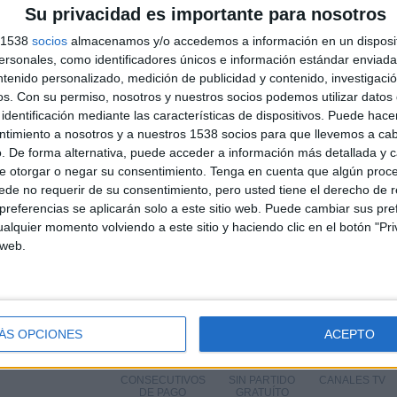
Su privacidad es importante para nosotros
s 1538
socios
almacenamos y/o accedemos a información en un disposit
Más días
sonales, como identificadores únicos e información estándar enviada 
ntenido personalizado, medición de publicidad y contenido, investigaci
os.
Con su permiso, nosotros y nuestros socios podemos utilizar datos 
 B EN TELEVISIÓN EN ESPAÑA
identificación mediante las características de dispositivos. Puede hacer
ntimiento a nosotros y a nuestros 1538 socios para que llevemos a ca
 los datos estadísticos de cuándo y dónde se televisan los partidos de
Fútbol
del
. De forma alternativa, puede acceder a información más detallada y 
odemos dar los siguientes datos:
e otorgar o negar su consentimiento.
Tenga en cuenta que algún proc
de no requerir de su consentimiento, pero usted tiene el derecho de r
ÚLTIMO PARTIDO EN ABIERTO
referencias se aplicarán solo a este sitio web. Puede cambiar sus pref
alquier momento volviendo a este sitio y haciendo clic en el botón "Pri
Alavés B - Real Jaén
 web.
67,46%
17/05/2026 Segunda Federación por Real Jaén
C.F. YouTube, Deportivo Alavés YouTube
PARTIDOS
DÍAS
TOTAL
ÁS OPCIONES
ACEPTO
0
80
19
CONSECUTIVOS
SIN PARTIDO
CANALES TV
DE PAGO
GRATUÍTO