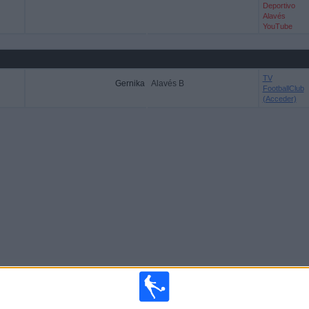
Deportivo
Alavés
YouTube
TV
Gernika
Alavés B
FootballClub
(Acceder)