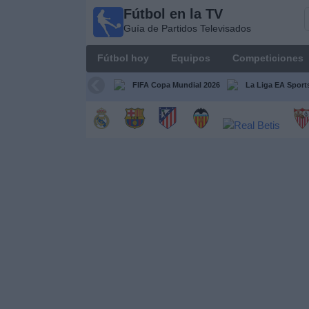
Fútbol en la TV
Fútbol
Guía de Partidos Televisados
en la
TV
Fútbol hoy
Equipos
Competiciones
Guía de
Partidos
FIFA Copa Mundial 2026
La Liga EA Sport
Televisados
Fútbol
hoy
Equipos
Competiciones
Canales
TV
Otros