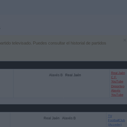
B
×
ido televisado. Puedes consultar el historial de partidos
Real Jaén
Alavés B
Real Jaén
C.F.
YouTube
Deportivo
Alavés
YouTube
TV
Real Jaén
Alavés B
FootballClub
(Acceder)