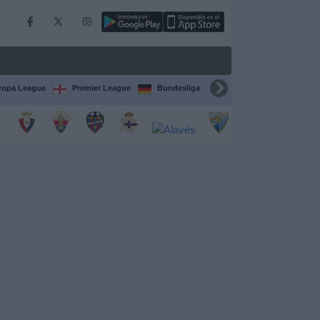
ropa League
Premier League
Bundesliga
Supercopa de España