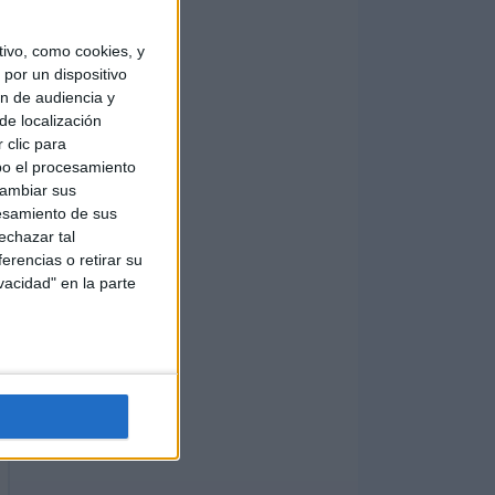
ivo, como cookies, y
por un dispositivo
ón de audiencia y
de localización
 clic para
bo el procesamiento
cambiar sus
esamiento de sus
echazar tal
erencias o retirar su
vacidad" en la parte