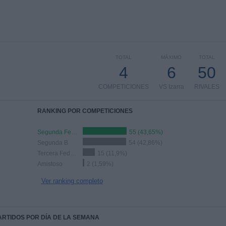
TOTAL
MÁXIMO
TOTAL
4
6
50
COMPETICIONES
VS Izarra
RIVALES
RANKING POR COMPETICIONES
Segunda Federación
55 (43,65%)
Segunda B
54 (42,86%)
Tercera Federación
15 (11,9%)
Amistoso
2 (1,59%)
Ver ranking completo
PARTIDOS POR DÍA DE LA SEMANA