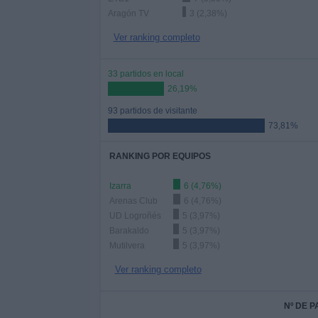
Aragón TV
3 (2,38%)
Ver ranking completo
33 partidos en local
26,19%
93 partidos de visitante
73,81%
RANKING POR EQUIPOS
Izarra
6 (4,76%)
Arenas Club
6 (4,76%)
UD Logroñés
5 (3,97%)
Barakaldo
5 (3,97%)
Mutilvera
5 (3,97%)
Ver ranking completo
Nº DE 