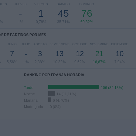
OLES
JUEVES
VIERNES
SÁBADO
DOMINGO
4
-
1
45
76
7%
- %
0,79%
35,71%
60,32%
Nº DE PARTIDOS POR MES
JUNIO
JULIO
AGOSTO
SEPTIEMBRE
OCTUBRE
NOVIEMBRE
DICIEMBRE
7
-
3
13
12
21
10
%
5,56%
- %
2,38%
10,32%
9,52%
16,67%
7,94%
RANKING POR FRANJA HORARIA
Tarde
106 (84,13%)
Noche
14 (11,11%)
Mañana
6 (4,76%)
Madrugada
0 (0%)