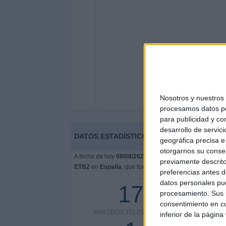
Nosotros y nuestro
procesamos datos per
para publicidad y co
desarrollo de servici
DATOS ESTADÍSTICOS DE FÚTBOL DEL CA
geográfica precisa e 
otorgarnos su conse
A fecha de hoy
08/08/2026
y desde que esta web recoge 
previamente descrito
ETB2
en
España
, que fue el
28/06/2015
, podemos dar l
preferencias antes d
datos personales pue
17
procesamiento. Sus p
consentimiento en cu
PARTIDOS TELEVISADOS
COMPETI
inferior de la página