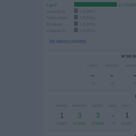
Liga F
12 (70,59
Segunda B
1 (5,88%)
Trofeo Árbol de Gernika
1 (5,88%)
Amistoso
1 (5,88%)
Copa de la Reina
1 (5,88%)
Ver ranking completo
Nº DE 
LUNES
MARTES
MIÉRC
-
-
- %
- %
- 
ENERO
FEBRERO
MARZO
ABRIL
MAYO
1
3
3
-
1
5,88%
17,65%
17,65%
- %
5,88%