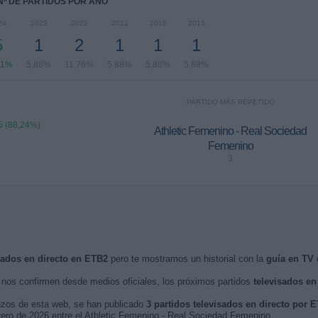
Nº DE PARTIDOS POR AÑO
24
2023
2022
2021
2016
2015
5
1
2
1
1
1
41%
5,88%
11,76%
5,88%
5,88%
5,88%
PARTIDO MÁS REPETIDO
5 (88,24%)
Athletic Femenino - Real Sociedad
Femenino
3
isados en directo en ETB2
pero te mostramos un historial con la
guía en TV
d
nos confirmen desde medios oficiales, los próximos partidos
televisados en
nzos de esta web, se han publicado
3 partidos televisados en directo por 
brero de 2026 entre el Athletic Femenino - Real Sociedad Femenino.