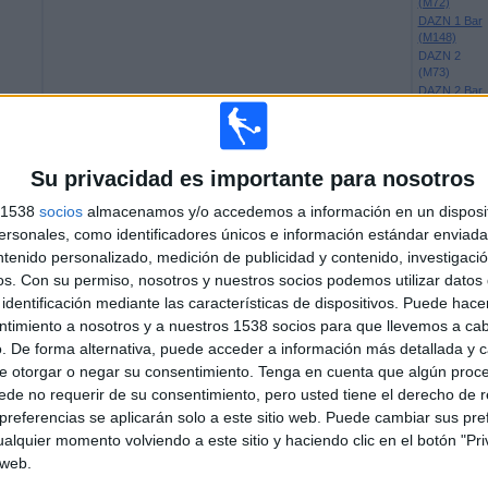
(M72)
DAZN 1 Bar
(M148)
DAZN 2
(M73)
DAZN 2 Bar
(M149)
GOL
(Síguelo en
directo)
Su privacidad es importante para nosotros
GolStadium
(acceder)
s 1538
socios
almacenamos y/o accedemos a información en un disposit
ETB2 (País
Vasco)
sonales, como identificadores únicos e información estándar enviada 
ntenido personalizado, medición de publicidad y contenido, investigaci
os.
Con su permiso, nosotros y nuestros socios podemos utilizar datos 
NAL ETB2 EN ESPAÑA
identificación mediante las características de dispositivos. Puede hacer
ntimiento a nosotros y a nuestros 1538 socios para que llevemos a ca
los datos estadísticos de cuándo y dónde se televisan los partidos del canal
. De forma alternativa, puede acceder a información más detallada y 
os siguientes datos:
e otorgar o negar su consentimiento.
Tenga en cuenta que algún proc
de no requerir de su consentimiento, pero usted tiene el derecho de r
6
15
referencias se aplicarán solo a este sitio web. Puede cambiar sus pref
alquier momento volviendo a este sitio y haciendo clic en el botón "Pri
CIONES TELEVISADAS
EQUIPOS TELEVISADOS
 web.