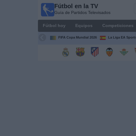
Fútbol en la TV
Fútbol
Guía de Partidos Televisados
en la
TV
Fútbol hoy
Equipos
Competiciones
Guía de
Partidos
FIFA Copa Mundial 2026
La Liga EA Sport
Televisados
Fútbol
hoy
Equipos
Competiciones
Canales
TV
Otros