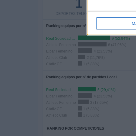
1
DEPORTES TELEVISADOS
M
Ranking equipos por nº de partidos
Real Sociedad Femenino
9 (52,94%)
Athletic Femenino
8 (47,06%)
Eibar Femenino
4 (23,53%)
Athletic Club
2 (11,76%)
Cádiz CF
1 (5,88%)
Ranking equipos por nº de partidos Local
Real Sociedad Femenino
5 (29,41%)
Eibar Femenino
4 (23,53%)
Athletic Femenino
3 (17,65%)
Cádiz CF
1 (5,88%)
Athletic Club
1 (5,88%)
RANKING POR COMPETICIONES