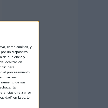
ivo, como cookies, y
por un dispositivo
ón de audiencia y
de localización
 clic para
bo el procesamiento
cambiar sus
esamiento de sus
echazar tal
erencias o retirar su
vacidad" en la parte