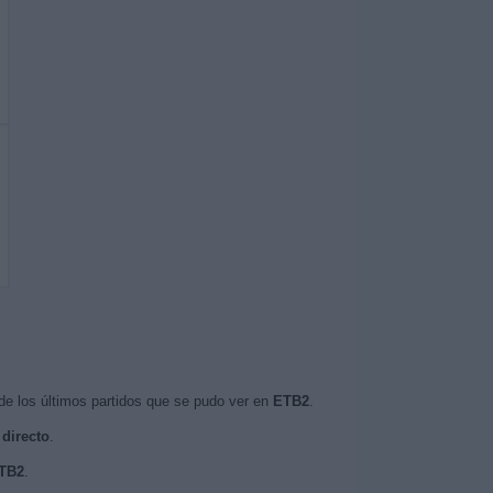
e los últimos partidos que se pudo ver en
ETB2
.
 directo
.
ETB2
.