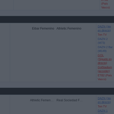
(País
Vasco)
DAZN (Ver
Eibar Femenino
Athletic Femenino
en directo)
Ten TV
DAZN 2
(M73)
DAZN 2 Bar
(M149)
GOL
(Síguelo en
directo)
GolStadium
(acceder)
ETB2 (País
Vasco)
DAZN (Ver
Athletic Femenino
Real Sociedad Femenino
en directo)
Ten TV
DAZN 1