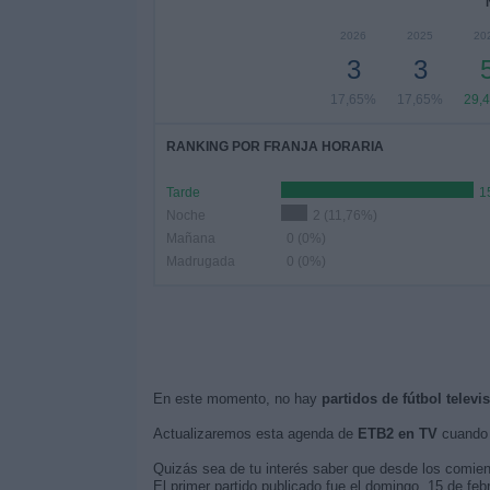
2026
2025
20
3
3
17,65%
17,65%
29,
RANKING POR FRANJA HORARIA
Tarde
1
Noche
2 (11,76%)
Mañana
0 (0%)
Madrugada
0 (0%)
En este momento, no hay
partidos de fútbol telev
Actualizaremos esta agenda de
ETB2 en TV
cuando 
Quizás sea de tu interés saber que desde los comie
El primer partido publicado fue el domingo, 15 de fe