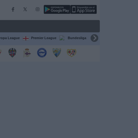
ropa League
Premier League
Bundesliga
Supercopa de España