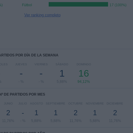
%)
Fútbol
17 (100%)
Ver ranking completo
PARTIDOS POR DÍA DE LA SEMANA
OLES
JUEVES
VIERNES
SÁBADO
DOMINGO
-
-
-
1
16
%
- %
- %
5,88%
94,12%
Nº DE PARTIDOS POR MES
JUNIO
JULIO
AGOSTO
SEPTIEMBRE
OCTUBRE
NOVIEMBRE
DICIEMBRE
2
-
1
1
2
1
2
11,76%
- %
5,88%
5,88%
11,76%
5,88%
11,76%