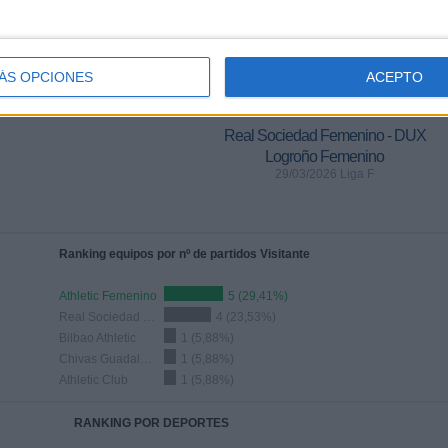
ÁS OPCIONES
ACEPTO
ÚLTIMO PARTIDO
Real Sociedad Femenino - DUX
Logroño Femenino
29/03/2026 Liga F
Ranking equipos por nº de partidos Visitante
Athletic Femenino
5 (29,41%)
Real Sociedad Femenino
4 (23,53%)
Bilbao Athletic
1 (5,88%)
Chivas Guadalajara
1 (5,88%)
Athletic Club
1 (5,88%)
RANKING POR DEPORTES