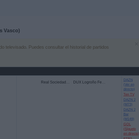
s Vasco)
×
 televisado. Puedes consultar el historial de partidos
DAZN
Real Sociedad Femenino
DUX Logroño Femenino
(Ver en
directo)
Ten TV
DAZN 2
(M73)
DAZN 2
Bar
(M149)
GOL
(Síguelo
en directo
ETB2