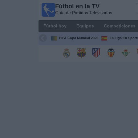
Fútbol en la TV
Fútbol
Guía de Partidos Televisados
en la
TV
Fútbol hoy
Equipos
Competiciones
Guía de
Partidos
FIFA Copa Mundial 2026
La Liga EA Sport
Televisados
Fútbol
hoy
Equipos
Competiciones
Canales
TV
Otros