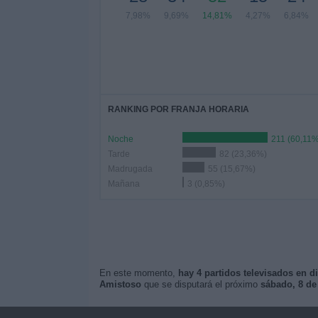
7,98%
9,69%
14,81%
4,27%
6,84%
RANKING POR FRANJA HORARIA
Noche
211 (60,11%
Tarde
82 (23,36%)
Madrugada
55 (15,67%)
Mañana
3 (0,85%)
En este momento,
hay 4 partidos televisados en di
Amistoso
que se disputará el próximo
sábado, 8 de