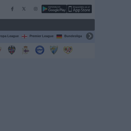
ropa League
Premier League
Bundesliga
Supercopa de España