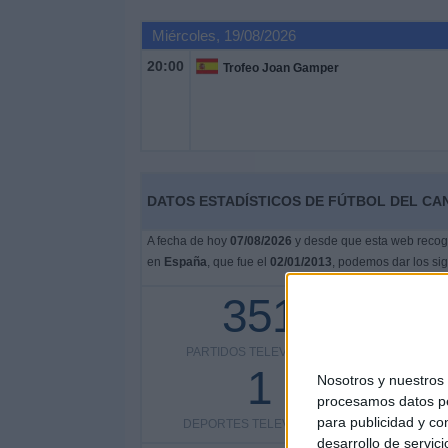
Miércoles, 19/08/2026
20:00
Trofeo Joan Gamper
DATOS ESTADÍSTICOS DE FÚTBOL DEL CA
A fecha de hoy
07/08/2026
y desde que esta web recoge 
en
España
, que fue el
02/01/2013
, podemos dar los sig
351
PARTIDOS TELEVISADOS
COMPETI
1
Nosotros y nuestro
procesamos datos per
para publicidad y co
DEPORTES TELEVISADOS
desarrollo de servici