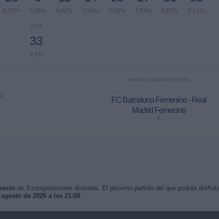
6,55%
0,85%
3,42%
3,99%
6,55%
7,69%
8,83%
9,12%
2013
33
9,4%
PARTIDO MÁS REPETIDO
)
FC Barcelona Femenino - Real
Madrid Femenino
8
recto
de 3 competiciones distintas. El próximo partido del que podrás disfrut
 agosto de 2026 a las 21:00
.