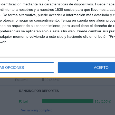
identificación mediante las características de dispositivos. Puede hacer
ÚLTIMO PARTIDO
ntimiento a nosotros y a nuestros 1538 socios para que llevemos a ca
. De forma alternativa, puede acceder a información más detallada y 
Birmingham - FC Barcelona
e otorgar o negar su consentimiento.
Tenga en cuenta que algún proc
31/07/2026 Amistoso
de no requerir de su consentimiento, pero usted tiene el derecho de r
referencias se aplicarán solo a este sitio web. Puede cambiar sus pref
alquier momento volviendo a este sitio y haciendo clic en el botón "Pri
 web.
Ranking equipos por nº de partidos Visitante
FC Barcelona
58 (16,52%)
FC Barcelona Femenino
45 (12,82%)
ÁS OPCIONES
ACEPTO
Real Madrid
23 (6,55%)
At. Madrid
13 (3,7%)
Espanyol
10 (2,85%)
RANKING POR DEPORTES
Fútbol
351 (100%)
Ver ranking completo