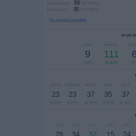
Copa América
34 (9,69%)
Champions League Femenina
28 (7,98%)
Ver ranking completo
Nº DE 
LUNES
MARTES
MIÉ
9
111
2,56%
31,62%
18
ENERO
FEBRERO
MARZO
ABRIL
MAYO
23
23
37
35
37
6,55%
6,55%
10,54%
9,97%
10,54%
2026
2025
2024
2023
2022
28
34
52
15
24