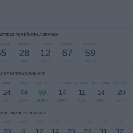
PARTIDOS POR DÍA DE LA SEMANA
RCOLES
JUEVES
VIERNES
SÁBADO
DOMINGO
65
28
12
67
59
,52%
7,98%
3,42%
19,09%
16,81%
Nº DE PARTIDOS POR MES
JUNIO
JULIO
AGOSTO
SEPTIEMBRE
OCTUBRE
NOVIEMBRE
DICIEMBRE
24
44
69
14
11
14
20
6,84%
12,54%
19,66%
3,99%
3,13%
3,99%
5,7%
Nº DE PARTIDOS POR AÑO
2021
2020
2019
2018
2017
2016
2015
2014
23
3
12
14
23
27
31
32