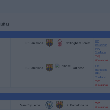
luña)
FC
FC Barcelona
Nottingham Forest
Barcelona
PPV
YouTube
TV3
(Cataluña)
FC
FC Barcelona
Udinese
Barcelona
PPV
YouTube
TV3
(Cataluña)
TV3
Man City Femenino
FC Barcelona Femenino
(Cataluña)