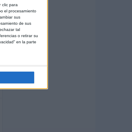
 clic para
bo el procesamiento
cambiar sus
esamiento de sus
echazar tal
erencias o retirar su
vacidad" en la parte