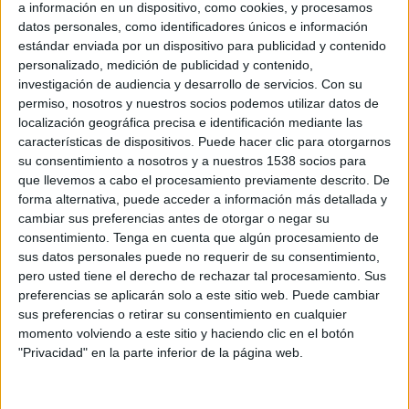
Espanyol Femenino
a información en un dispositivo, como cookies, y procesamos
datos personales, como identificadores únicos e información
Sevilla FC Femenino
estándar enviada por un dispositivo para publicidad y contenido
DAZN (Ver en directo)
DAZN 2 (M73)
personalizado, medición de publicidad y contenido,
DAZN 2 Bar (M149)
Esport3 Web
investigación de audiencia y desarrollo de servicios.
Con su
permiso, nosotros y nuestros socios podemos utilizar datos de
Miércoles, 27/05/2026
localización geográfica precisa e identificación mediante las
características de dispositivos. Puede hacer clic para otorgarnos
21:00
Liga F
su consentimiento a nosotros y a nuestros 1538 socios para
que llevemos a cabo el procesamiento previamente descrito. De
Deportivo Abanca
forma alternativa, puede acceder a información más detallada y
Espanyol Femenino
cambiar sus preferencias antes de otorgar o negar su
DAZN (Ver en directo)
DAZN 2 (M73)
consentimiento.
Tenga en cuenta que algún procesamiento de
DAZN 2 Bar (M149)
Teledeporte
RTVE Play
sus datos personales puede no requerir de su consentimiento,
Esport3 (Cataluña)
pero usted tiene el derecho de rechazar tal procesamiento. Sus
preferencias se aplicarán solo a este sitio web. Puede cambiar
sus preferencias o retirar su consentimiento en cualquier
Martes, 26/05/2026
momento volviendo a este sitio y haciendo clic en el botón
19:00
Liga F
"Privacidad" en la parte inferior de la página web.
DUX Logroño Femenino
Athletic Femenino