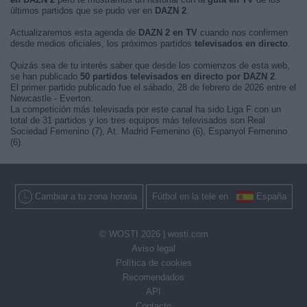
últimos partidos que se pudo ver en
DAZN 2
.
Actualizaremos esta agenda de
DAZN 2 en TV
cuando nos confirmen
desde medios oficiales, los próximos partidos
televisados en directo
.
Quizás sea de tu interés saber que desde los comienzos de esta web,
se han publicado
50 partidos televisados en directo por DAZN 2
.
El primer partido publicado fue el sábado, 28 de febrero de 2026 entre el
Newcastle - Everton.
La competición más televisada por este canal ha sido Liga F con un
total de 31 partidos y los tres equipos más televisados son Real
Sociedad Femenino (7), At. Madrid Femenino (6), Espanyol Femenino
(6).
Cambiar a tu zona horaria
Fútbol en la tele en
España
© WOSTI 2026 |
wosti.com
Aviso legal
Política de cookies
Recomendados
API
Contacto