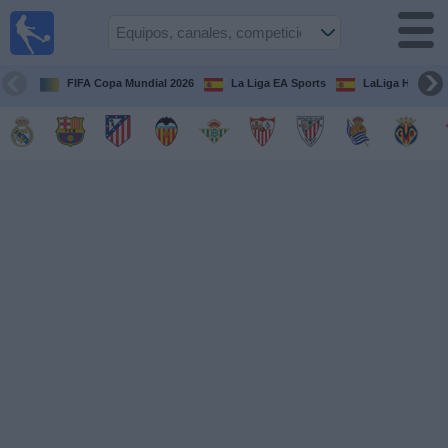
Fútbol
en la
TV
FIFA Copa Mundial 2026
La Liga EA Sports
LaLiga Hypermo
Guía de
Partidos
Televisados
Fútbol
hoy
Equipos
Competiciones
Canales
TV
Otros