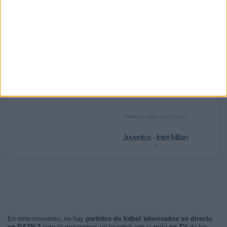
88
179
184
141
149
88
10,62%
21,59%
22,2%
17,01%
17,97%
10,62%
RANKING POR FRANJA HORARIA
Tarde
533 (64,29%)
Noche
200 (24,13%)
Madrugada
96 (11,58%)
Mañana
0 (0%)
PARTIDO MÁS REPETIDO
Juventus - Inter Milan
3
En este momento, no hay
partidos de fútbol televisados en directo
en DAZN 2
pero te mostramos un historial con la
guía en TV
de los