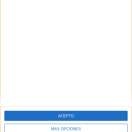
Esport3
42 (21,43%)
GOL
22 (11,22%)
RFEF.es
18 (9,18%)
Ver ranking completo
MEDIA
DÍAS
TOTAL
1,9
85
67
CANALES POR
SIN PARTIDO
CANALES TV
PARTIDO
GRATUÍTO
9 Canales de pago
13,43%
58 Canales en abierto
86,57%
TOTAL
TOTAL
51
67
ACEPTO
Total equipos
CANALES
MÁS OPCIONES