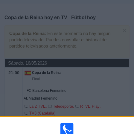
Deportes
Copa de la Reina hoy en TV - Fútbol hoy
Noticias
×
Copa de la Reina:
En este momento no hay ningún
Widget
partido televisado. Puedes consultar el historial de
partidos televisados anteriormente.
Sábado, 16/05/2026
21:00
Copa de la Reina
Final
FC Barcelona Femenino
At. Madrid Femenino
La 2 TVE
Teledeporte
RTVE Play
TV3 (Cataluña)
Miércoles, 18/03/2026