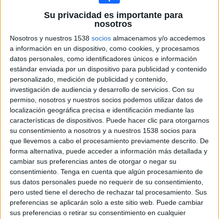
21:00
Copa de la Reina
Su privacidad es importante para
Semifinales
nosotros
FC Barcelona Femenino
Nosotros y nuestros 1538
socios
almacenamos y/o accedemos
a información en un dispositivo, como cookies, y procesamos
FC Badalona Women
datos personales, como identificadores únicos e información
Teledeporte
RTVE Play
TV3 (Cataluña)
estándar enviada por un dispositivo para publicidad y contenido
personalizado, medición de publicidad y contenido,
Martes, 17/03/2026
investigación de audiencia y desarrollo de servicios.
Con su
permiso, nosotros y nuestros socios podemos utilizar datos de
20:00
Copa de la Reina
localización geográfica precisa e identificación mediante las
Semifinales
características de dispositivos. Puede hacer clic para otorgarnos
su consentimiento a nosotros y a nuestros 1538 socios para
Costa Adeje Tenerife
que llevemos a cabo el procesamiento previamente descrito. De
At. Madrid Femenino
forma alternativa, puede acceder a información más detallada y
Teledeporte
RTVE Play
Esport3 Web
cambiar sus preferencias antes de otorgar o negar su
consentimiento.
Tenga en cuenta que algún procesamiento de
sus datos personales puede no requerir de su consentimiento,
pero usted tiene el derecho de rechazar tal procesamiento. Sus
preferencias se aplicarán solo a este sitio web. Puede cambiar
sus preferencias o retirar su consentimiento en cualquier