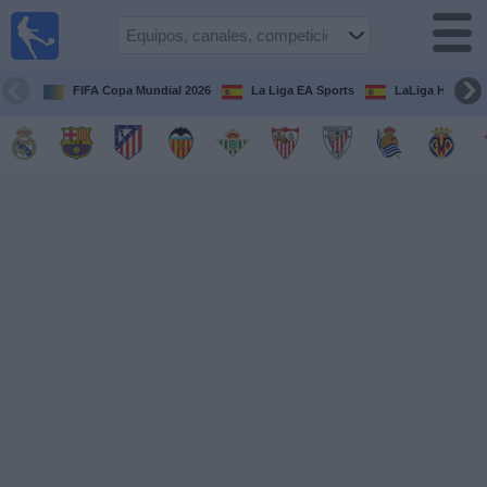
Fútbol
en la
TV
FIFA Copa Mundial 2026
La Liga EA Sports
LaLiga Hypermo
Guía de
Partidos
Televisados
Fútbol
hoy
Equipos
Competiciones
Canales
TV
Otros