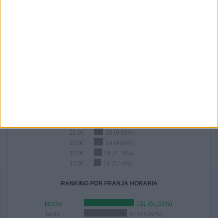
2026
2025
2024
2023
2022
2021
2020
9
27
38
24
32
14
13
4,59%
13,78%
19,39%
12,24%
16,33%
7,14%
6,63%
2019
2018
2017
2016
2014
2013
6
15
7
4
4
3
3,06%
7,65%
3,57%
2,04%
2,04%
1,53%
RANKING POR HORAS
19:00
37 (18,88%)
21:00
19 (9,69%)
20:00
19 (9,69%)
12:00
16 (8,16%)
17:00
14 (7,14%)
RANKING POR FRANJA HORARIA
Noche
101 (51,53%)
Tarde
87 (44,39%)