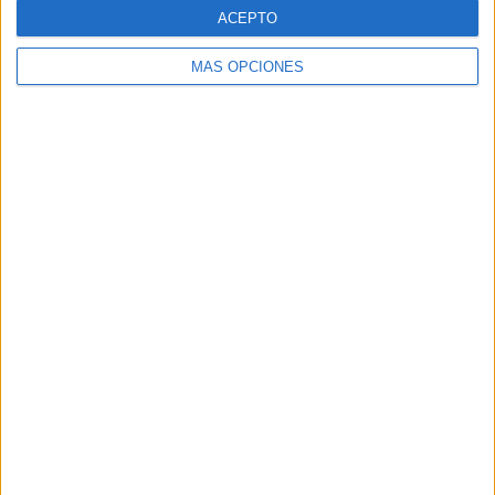
ACEPTO
MÁS OPCIONES
12:00
Liga F
Eibar Femenino
Athletic Femenino
DAZN (Ver en directo)
Ten TV
DAZN 2 (M73)
DAZN 2 Bar (M149)
GOL (Síguelo en directo)
GolStadium (acceder)
ETB2 (País Vasco)
Domingo, 15/02/2026
12:00
Liga F
Athletic Femenino