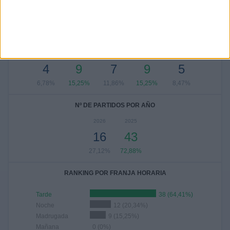
ENERO
FEBRERO
MARZO
ABRIL
MAYO
JUNIO
JULIO
4
3
3
2
4
8
1
6,78%
5,08%
5,08%
3,39%
6,78%
13,56%
1,69%
AGOSTO
SEPTIEMBRE
OCTUBRE
NOVIEMBRE
DICIEMBRE
4
9
7
9
5
6,78%
15,25%
11,86%
15,25%
8,47%
Nº DE PARTIDOS POR AÑO
2026
2025
16
43
27,12%
72,88%
RANKING POR FRANJA HORARIA
Tarde
38 (64,41%)
Noche
12 (20,34%)
Madrugada
9 (15,25%)
Mañana
0 (0%)