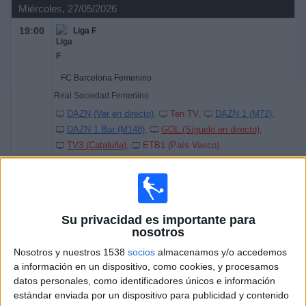
Miércoles, 27/05/2026
19:00
Liga F
FC Barcelona Femenino
Real Sociedad Femenino
DAZN (Ver en directo)
Ten TV
DAZN 1 (M72)
DAZN 1 Bar (M148)
GOL (Síguelo en directo)
TV3 (Cataluña)
ETB1 (País Vasco)
Domingo, 10/05/2026
19:00
Liga F
Su privacidad es importante para
nosotros
Costa Adeje Tenerife
Nosotros y nuestros 1538
socios
almacenamos y/o accedemos
a información en un dispositivo, como cookies, y procesamos
FC Barcelona Femenino
datos personales, como identificadores únicos e información
DAZN (Ver en directo)
Ten TV
DAZN 3 (M196)
estándar enviada por un dispositivo para publicidad y contenido
GOL (Síguelo en directo)
TV3 (Cataluña)