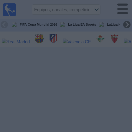
Fútbol
en la
TV
FIFA Copa Mundial 2026
La Liga EA Sports
LaLiga Hypermo
Guía de
Partidos
Televisados
Fútbol
hoy
Equipos
Competiciones
Canales
TV
Otros