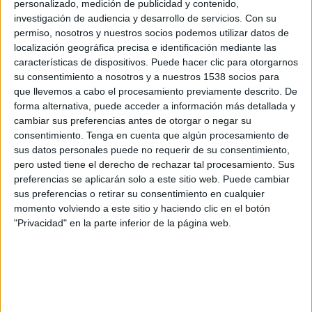
personalizado, medición de publicidad y contenido,
investigación de audiencia y desarrollo de servicios.
Con su
Viernes, 01/05/2026
permiso, nosotros y nuestros socios podemos utilizar datos de
localización geográfica precisa e identificación mediante las
12:00
Liga F
características de dispositivos. Puede hacer clic para otorgarnos
su consentimiento a nosotros y a nuestros 1538 socios para
que llevemos a cabo el procesamiento previamente descrito. De
Alhama CF
forma alternativa, puede acceder a información más detallada y
Espanyol Femenino
cambiar sus preferencias antes de otorgar o negar su
consentimiento.
Tenga en cuenta que algún procesamiento de
DAZN (Ver en directo)
Ten TV
DAZN 2 (M73)
sus datos personales puede no requerir de su consentimiento,
DAZN 2 Bar (M149)
GOL (Síguelo en directo)
pero usted tiene el derecho de rechazar tal procesamiento. Sus
Esport3 (Cataluña)
preferencias se aplicarán solo a este sitio web. Puede cambiar
sus preferencias o retirar su consentimiento en cualquier
Miércoles, 22/04/2026
momento volviendo a este sitio y haciendo clic en el botón
"Privacidad" en la parte inferior de la página web.
19:00
Liga F
Espanyol Femenino
FC Barcelona Femenino
DAZN (Ver en directo)
Ten TV
DAZN 2 (M73)