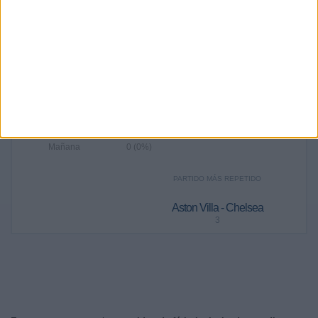
2026
2025
2024
2023
2022
2021
44
106
100
82
78
52
9,52%
22,94%
21,65%
17,75%
16,88%
11,26%
RANKING POR FRANJA HORARIA
Tarde
293 (63,42%)
Noche
96 (20,78%)
Madrugada
73 (15,8%)
Mañana
0 (0%)
PARTIDO MÁS REPETIDO
Aston Villa - Chelsea
3