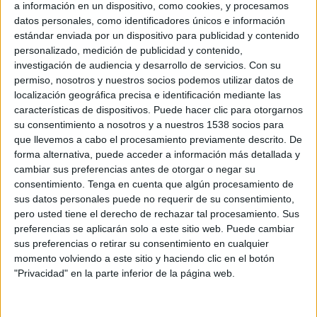
a información en un dispositivo, como cookies, y procesamos
datos personales, como identificadores únicos e información
Levante Femenino
estándar enviada por un dispositivo para publicidad y contenido
FC Badalona Women
personalizado, medición de publicidad y contenido,
investigación de audiencia y desarrollo de servicios.
Con su
DAZN (Ver en directo)
M+ Vamos 2 (51)
permiso, nosotros y nuestros socios podemos utilizar datos de
DAZN 3 (M196)
localización geográfica precisa e identificación mediante las
características de dispositivos. Puede hacer clic para otorgarnos
Martes, 26/05/2026
su consentimiento a nosotros y a nuestros 1538 socios para
que llevemos a cabo el procesamiento previamente descrito. De
19:00
Liga F
forma alternativa, puede acceder a información más detallada y
cambiar sus preferencias antes de otorgar o negar su
consentimiento.
Tenga en cuenta que algún procesamiento de
Granada Femenino
sus datos personales puede no requerir de su consentimiento,
Madrid CFF
pero usted tiene el derecho de rechazar tal procesamiento. Sus
DAZN (Ver en directo)
DAZN 3 (M196)
preferencias se aplicarán solo a este sitio web. Puede cambiar
RTVE Play
sus preferencias o retirar su consentimiento en cualquier
momento volviendo a este sitio y haciendo clic en el botón
"Privacidad" en la parte inferior de la página web.
Domingo, 24/05/2026
17:00
Premier League