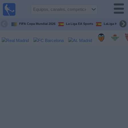
Fútbol
en la
TV
FIFA Copa Mundial 2026
La Liga EA Sports
LaLiga Hypermo
Guía de
Partidos
Televisados
Fútbol
hoy
Equipos
Competiciones
Canales
TV
Otros