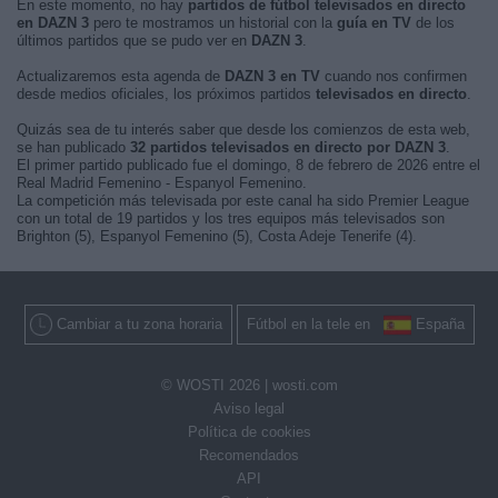
En este momento, no hay
partidos de fútbol televisados en directo
en DAZN 3
pero te mostramos un historial con la
guía en TV
de los
últimos partidos que se pudo ver en
DAZN 3
.
Actualizaremos esta agenda de
DAZN 3 en TV
cuando nos confirmen
desde medios oficiales, los próximos partidos
televisados en directo
.
Quizás sea de tu interés saber que desde los comienzos de esta web,
se han publicado
32 partidos televisados en directo por DAZN 3
.
El primer partido publicado fue el domingo, 8 de febrero de 2026 entre el
Real Madrid Femenino - Espanyol Femenino.
La competición más televisada por este canal ha sido Premier League
con un total de 19 partidos y los tres equipos más televisados son
Brighton (5), Espanyol Femenino (5), Costa Adeje Tenerife (4).
Cambiar a tu zona horaria
Fútbol en la tele en
España
© WOSTI 2026 |
wosti.com
Aviso legal
Política de cookies
Recomendados
API