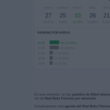
ENERO
FEBRERO
MARZO
ABRIL
MAY
27
25
33
26
21
10,47%
9,69%
12,79%
10,08%
8,14
RANKING POR HORAS
16:00
50 (19,38%)
12:00
48 (18,6%)
13:00
17 (6,59%)
18:00
17 (6,59%)
14:00
16 (6,2%)
En este momento, no hay
partidos de fútbol telev
ver del
Real Betis Féminas por televisión
.
Actualizaremos está
agenda del Real Betis Fémina