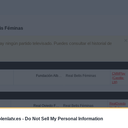
is Féminas
×
ningún partido televisado. Puedes consultar el historial de
CMMPlay
Fundación Albacete
Real Betis Féminas
(Castilla-
LM)
RealOviedo
Real Oviedo Femenino
Real Betis Féminas
YouTube
lenlatv.es -
Do Not Sell My Personal Information
ETIS FÉMINAS EN TELEVISIÓN EN ESPAÑA