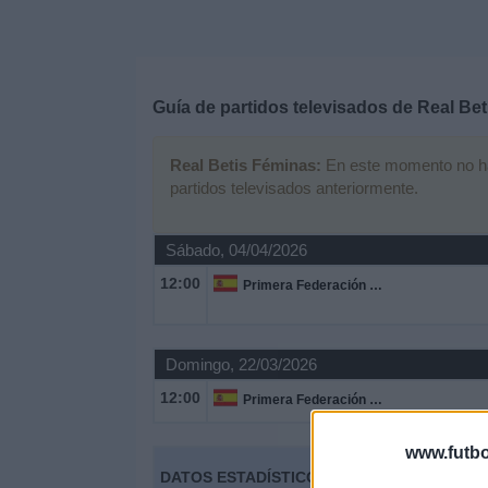
Deportes
Noticias
Guía de partidos televisados de
Real Bet
Widget
Real Betis Féminas:
En este momento no hay 
partidos televisados anteriormente.
Sábado, 04/04/2026
12:00
Primera Federación Femenina
Domingo, 22/03/2026
12:00
Primera Federación Femenina
www.futbo
DATOS ESTADÍSTICOS DEL EQUIPO REAL B