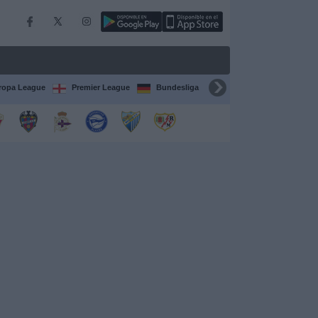
ropa League
Premier League
Bundesliga
Supercopa de España