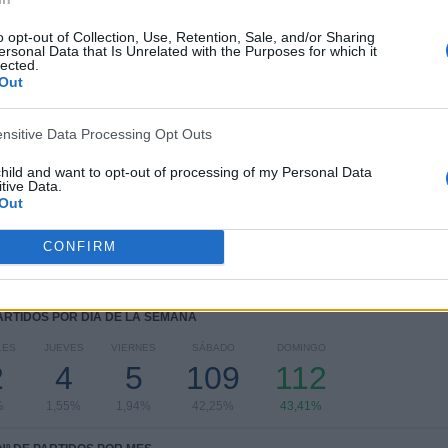
10
18
36
o opt-out of Collection, Use, Retention, Sale, and/or Sharing
ersonal Data that Is Unrelated with the Purposes for which it
COMPETICIONES
VS At. Madrid
RIVALES
lected.
Femenino
Out
RANKING POR COMPETICIONES
ensitive Data Processing Opt Outs
Liga F
223 (86,43%)
Copa Andalucía Femenina
11 (4,26%)
child and want to opt-out of processing of my Personal Data
tive Data.
Copa de la Reina
10 (3,88%)
Out
LaLiga Promises Femenina
4 (1,55%)
Trofeo Ramón de Carranza
2 (0,78%)
CONFIRM
Ver ranking completo
PARTIDOS POR DÍA DE LA SEMANA
LES
JUEVES
VIERNES
SÁBADO
DOMINGO
2
4
5
109
112
%
1,55%
1,94%
42,25%
43,41%