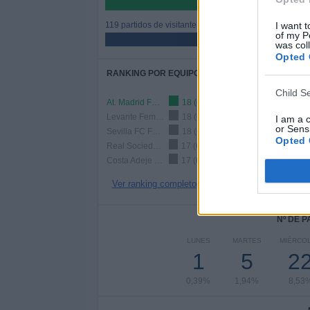
53,88%
I want t
119 partidos de visitante
of my P
46,12%
was col
Opted 
RANKING POR EQUIPOS
Child S
At. Madrid Femenino
18 (6,98%)
Levante Femenino
18 (6,98%)
I am a 
or Sensi
Sevilla FC Femenino
18 (6,98%)
Opted 
Real Sociedad Femenino
17 (6,59%)
Costa Adeje Tenerife
17 (6,59%)
Ver ranking completo
Nº DE 
LUNES
MARTES
MIÉRCO
1
5
2
0,39%
1,94%
8,53