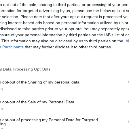
to opt-out of the sale, sharing to third parties, or processing of your per
 los datos estadísticos de cuándo y dónde se televisan los partidos de
Fútbol
del
formation for targeted advertising by us, please use the below opt-out s
06/2015
, podemos dar los siguientes datos:
r selection. Please note that after your opt-out request is processed y
eing interest-based ads based on personal information utilized by us or
disclosed to third parties prior to your opt-out. You may separately opt-
ÚLTIMO PARTIDO EN ABIERTO
losure of your personal information by third parties on the IAB’s list of
63,57%
. This information may also be disclosed by us to third parties on the
IA
Fundación Albacete - Real Betis Féminas
Participants
that may further disclose it to other third parties.
%
04/04/2026 Primera Federación Femenina por
CMMPlay
l Data Processing Opt Outs
PARTIDOS
DÍAS
TOTAL
0
122
57
o opt-out of the Sharing of my personal data.
In
CONSECUTIVOS
SIN PARTIDO
CANALES TV
DE PAGO
GRATUÍTO
o opt-out of the Sale of my Personal Data.
In
to opt-out of processing my Personal Data for Targeted
ing.
TOTAL
MÁXIMO
TOTAL
In