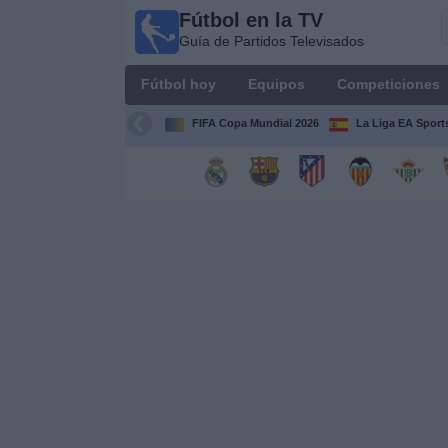
Fútbol en la TV
Fútbol
Guía de Partidos Televisados
en la
TV
Fútbol hoy
Equipos
Competiciones
Guía de
Partidos
FIFA Copa Mundial 2026
La Liga EA Sport
Televisados
Fútbol
hoy
Equipos
Competiciones
Canales
TV
Otros