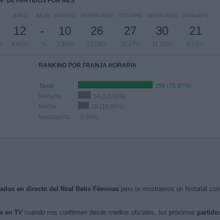
Nº DE PARTIDOS POR MES
O
JUNIO
JULIO
AGOSTO
SEPTIEMBRE
OCTUBRE
NOVIEMBRE
DICIEMBRE
12
-
10
26
27
30
21
%
4,65%
- %
3,88%
10,08%
10,47%
11,63%
8,14%
RANKING POR FRANJA HORARIA
Tarde
196 (75,97%)
Mañana
34 (13,18%)
Noche
28 (10,85%)
Madrugada
0 (0%)
isados en directo del Real Betis Féminas
pero te mostramos un historial con
s en TV
cuando nos confirmen desde medios oficiales, los próximos
partido