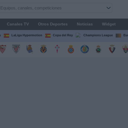
Canales TV
Otros Deportes
Noticias
Widget
s
LaLiga Hypermotion
Copa del Rey
Champions League
Eu