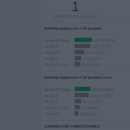
1
DEPORTES TELEVISADOS
Ranking equipos por nº de partidos
Sevilla FC Academy
142 (30,02%)
Sevilla At.
131 (27,7%)
Sevilla FC
81 (17,12%)
Sevilla C
55 (11,63%)
Sevilla FC Femenino
48 (10,15%)
Ranking equipos por nº de partidos Local
Sevilla FC Academy
130 (27,48%)
Sevilla At.
116 (24,52%)
Sevilla C
55 (11,63%)
Sevilla FC Femenino
43 (9,09%)
Sevilla FC
30 (6,34%)
RANKING POR COMPETICIONES