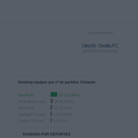
ÚLTIMO PARTIDO
Utrecht - Sevilla FC
02/08/2026 Amistoso
Ranking equipos por nº de partidos Visitante
Sevilla FC
51 (10,78%)
Real Betis Academy
20 (4,23%)
Sevilla At.
15 (3,17%)
Sevilla FC Academy
12 (2,54%)
Cádiz CF Academy
9 (1,9%)
RANKING POR DEPORTES