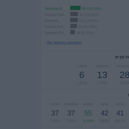
Segunda B
86 (18,18%)
División Honor Juvenil
63 (13,32%)
Amistoso
62 (13,11%)
Tercera Federación
55 (11,63%)
Segunda Federación
39 (8,25%)
Ver ranking completo
Nº DE 
LUNES
MARTES
MIÉRCO
6
13
2
1,27%
2,75%
5,92
ENERO
FEBRERO
MARZO
ABRIL
MAYO
37
37
55
42
41
7,82%
7,82%
11,63%
8,88%
8,67%