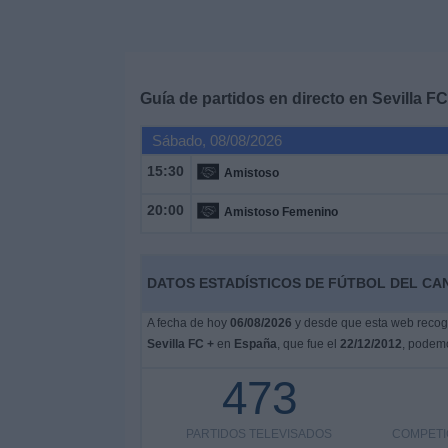
Deportes
Noticias
Guía de partidos en directo en
Sevilla FC
Widget
Sábado, 08/08/2026
15:30
Amistoso
20:00
Amistoso Femenino
DATOS ESTADÍSTICOS DE FÚTBOL DEL CAN
A fecha de hoy
06/08/2026
y desde que esta web recoge 
Sevilla FC +
en
España
, que fue el
22/12/2012
, podemo
473
PARTIDOS TELEVISADOS
COMPETI