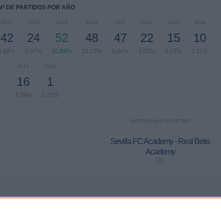
Nº DE PARTIDOS POR AÑO
2021
2020
2019
2018
2017
2016
2015
2014
42
24
52
48
47
22
15
10
8,88%
5,07%
10,99%
10,15%
9,94%
4,65%
3,17%
2,11%
2013
2012
16
1
3,38%
0,21%
PARTIDO MÁS REPETIDO
Sevilla FC Academy - Real Betis
Academy
20