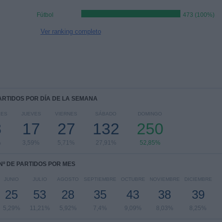
Fútbol
473 (100%)
Ver ranking completo
PARTIDOS POR DÍA DE LA SEMANA
LES
JUEVES
VIERNES
SÁBADO
DOMINGO
8
17
27
132
250
%
3,59%
5,71%
27,91%
52,85%
Nº DE PARTIDOS POR MES
JUNIO
JULIO
AGOSTO
SEPTIEMBRE
OCTUBRE
NOVIEMBRE
DICIEMBRE
25
53
28
35
43
38
39
5,29%
11,21%
5,92%
7,4%
9,09%
8,03%
8,25%