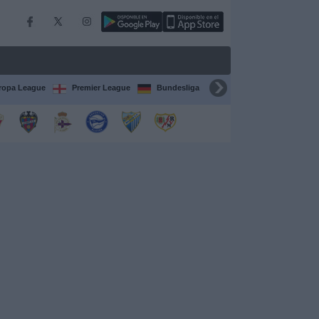
ropa League
Premier League
Bundesliga
Supercopa de España