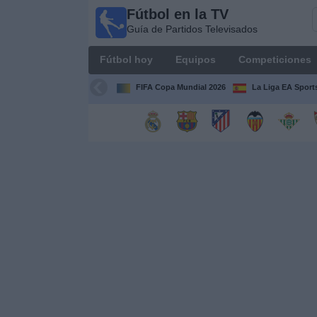
Fútbol en la TV
Fútbol
Guía de Partidos Televisados
en la
TV
Fútbol hoy
Equipos
Competiciones
Guía de
Partidos
FIFA Copa Mundial 2026
La Liga EA Sport
Televisados
Fútbol
hoy
Equipos
Competiciones
Canales
TV
Otros