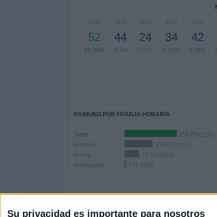
2026
2025
2024
2023
2022
52
44
24
34
42
10,99%
9,3%
5,07%
7,19%
8,88%
RANKING POR FRANJA HORARIA
Tarde
256 (54,12%)
Mañana
138 (29,18%)
Noche
72 (15,22%)
Madrugada
7 (1,48%)
Su privacidad es importante para nosotros