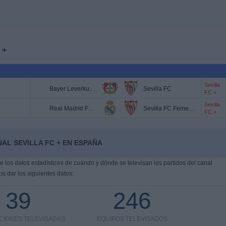
 +
Sevilla
Bayer Leverkusen
Sevilla FC
FC +
Sevilla
Real Madrid Femenino
Sevilla FC Femenino
FC +
AL SEVILLA FC + EN ESPAÑA
los datos estadísticos de cuándo y dónde se televisan los partidos del canal
s dar los siguientes datos:
39
246
CIONES TELEVISADAS
EQUIPOS TELEVISADOS