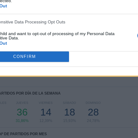
3
7
39
lected.
Out
COMPETICIONES
VS FC Kolos
RIVALES
Kovalivka
ensitive Data Processing Opt Outs
RANKING POR COMPETICIONES
child and want to opt-out of processing of my Personal Data
tive Data.
Premier League Ucrania
79 (69,91%)
Out
Europa League
22 (19,47%)
Conference League
12 (10,62%)
CONFIRM
Ver ranking completo
PARTIDOS POR DÍA DE LA SEMANA
OLES
JUEVES
VIERNES
SÁBADO
DOMINGO
36
14
18
28
31,86%
12,39%
15,93%
24,78%
Nº DE PARTIDOS POR MES