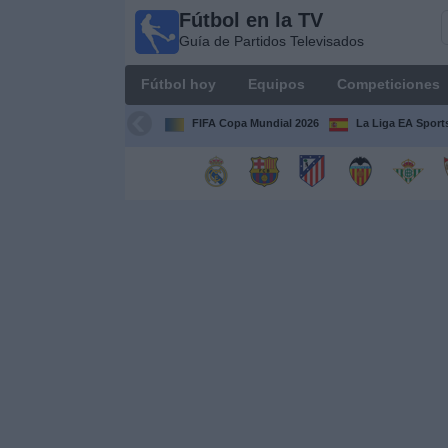
Fútbol en la TV
Fútbol
Guía de Partidos Televisados
en la
TV
Fútbol hoy
Equipos
Competiciones
Guía de
Partidos
FIFA Copa Mundial 2026
La Liga EA Sport
Televisados
Fútbol
hoy
Equipos
Competiciones
Canales
TV
Otros