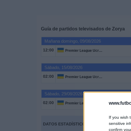
Deportes
Noticias
Guía de partidos televisados de
Zorya
Widget
Mañana domingo, 09/08/2026
12:00
Premier League Ucrania
Sábado, 15/08/2026
02:00
Premier League Ucrania
Sábado, 29/08/2026
02:00
www.futbo
Premier League Ucrania
If you wish 
sensitive in
DATOS ESTADÍSTICOS DEL EQUIPO ZORYA 
confirm you