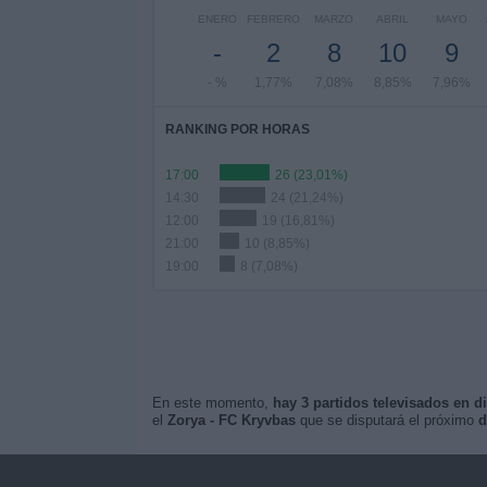
ENERO
FEBRERO
MARZO
ABRIL
MAYO
-
2
8
10
9
- %
1,77%
7,08%
8,85%
7,96%
RANKING POR HORAS
17:00
26 (23,01%)
14:30
24 (21,24%)
12:00
19 (16,81%)
21:00
10 (8,85%)
19:00
8 (7,08%)
En este momento,
hay 3 partidos televisados en di
el
Zorya - FC Kryvbas
que se disputará el próximo
d