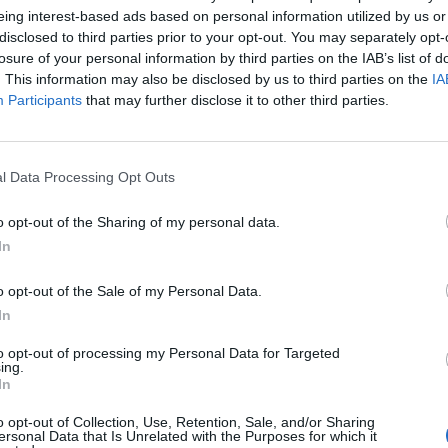
eing interest-based ads based on personal information utilized by us or
 los datos estadísticos de cuándo y dónde se televisan los partidos de
Fútbol
del
disclosed to third parties prior to your opt-out. You may separately opt-
os dar los siguientes datos:
losure of your personal information by third parties on the IAB’s list of
. This information may also be disclosed by us to third parties on the
IA
Participants
that may further disclose it to other third parties.
ÚLTIMO PARTIDO EN ABIERTO
Dynamo Kyiv - Zorya
80,53%
11/03/2025 Premier League Ucrania por
LaLiga+, LaLiga+ Plus
l Data Processing Opt Outs
o opt-out of the Sharing of my personal data.
PARTIDOS
DÍAS
TOTAL
In
35
514
34
o opt-out of the Sale of my Personal Data.
CONSECUTIVOS
SIN PARTIDO
CANALES TV
DE PAGO
GRATUÍTO
In
to opt-out of processing my Personal Data for Targeted
ing.
In
o opt-out of Collection, Use, Retention, Sale, and/or Sharing
TOTAL
MÁXIMO
TOTAL
ersonal Data that Is Unrelated with the Purposes for which it