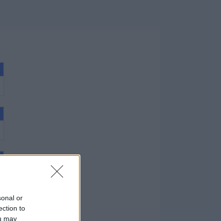
sonal or
ection to
ou may