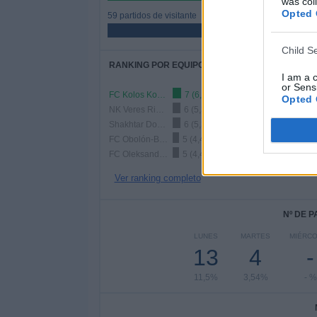
was col
Opted 
59 partidos de visitante
52,21%
Child S
RANKING POR EQUIPOS
I am a 
or Sensi
FC Kolos Kovalivka
7 (6,19%)
Opted 
NK Veres Rivne
6 (5,31%)
Shakhtar Donetsk
6 (5,31%)
FC Obolón-Brovar
5 (4,42%)
FC Oleksandriya
5 (4,42%)
Ver ranking completo
Nº DE 
LUNES
MARTES
MIÉRC
13
4
-
11,5%
3,54%
- %