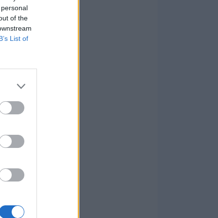
 personal
out of the
 downstream
B’s List of