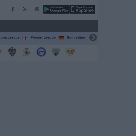
ropa League
Premier League
Bundesliga
Supercopa de España