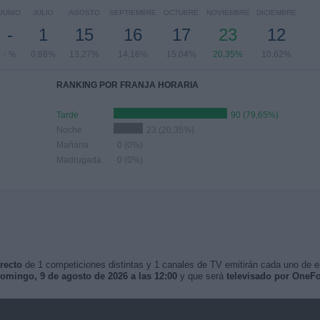
JUNIO
JULIO
AGOSTO
SEPTIEMBRE
OCTUBRE
NOVIEMBRE
DICIEMBRE
-
1
15
16
17
23
12
- %
0,88%
13,27%
14,16%
15,04%
20,35%
10,62%
RANKING POR FRANJA HORARIA
Tarde
90 (79,65%)
Noche
23 (20,35%)
Mañana
0 (0%)
Madrugada
0 (0%)
recto
de 1 competiciones distintas y 1 canales de TV emitirán cada uno de ell
omingo, 9 de agosto de 2026 a las 12:00
y que será
televisado por OneF