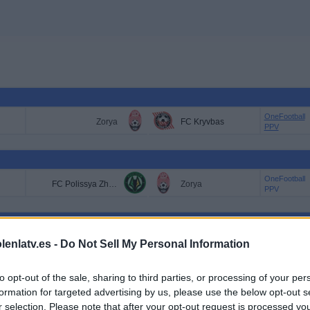
OneFootball
Zorya
FC Kryvbas
PPV
OneFootball
FC Polissya Zhytomyr
Zorya
PPV
OneFootball
lenlatv.es -
Do Not Sell My Personal Information
Zorya
Metalist 1925 Kharkiv
PPV
to opt-out of the sale, sharing to third parties, or processing of your per
formation for targeted advertising by us, please use the below opt-out s
EN TELEVISIÓN EN ESPAÑA
r selection. Please note that after your opt-out request is processed y