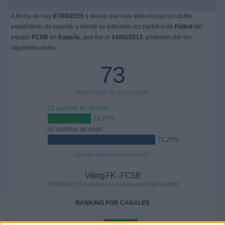
A fecha de hoy
07/08/2026
y desde que esta web recoge los datos
estadísticos de cuándo y dónde se televisan los partidos de
Fútbol
del
equipo
FCSB
en
España
, que fue el
14/02/2013
, podemos dar los
siguientes datos:
73
PARTIDOS TELEVISADOS
21 partidos en abierto
28,77%
52 partidos de pago
71,23%
ÚLTIMO PARTIDO EN ABIERTO
Viking FK - FCSB
25/08/2022 Conference League por OneFootball
RANKING POR CANALES
M+ Liga de Campeones 3
25 (34,25%)