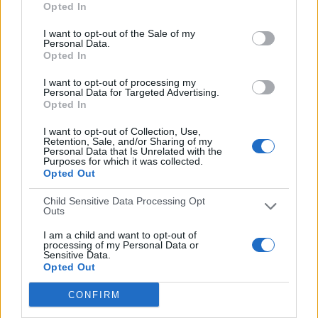
Opted In
RANKING POR EQUIPOS
I want to opt-out of the Sale of my
Personal Data.
Opted In
Chelsea
4 (5,48%)
FC Basel
3 (4,11%)
I want to opt-out of processing my
PAOK FC
3 (4,11%)
Personal Data for Targeted Advertising.
Ajax
2 (2,74%)
Opted In
Schalke 04
2 (2,74%)
I want to opt-out of Collection, Use,
Ver ranking completo
Retention, Sale, and/or Sharing of my
Personal Data that Is Unrelated with the
Purposes for which it was collected.
Opted Out
RANKING POR COMPETICIONES
Child Sensitive Data Processing Opt
Europa League
40 (54,79%)
Outs
Liga I Rumanía
13 (17,81%)
Champions League
12 (16,44%)
I am a child and want to opt-out of
processing of my Personal Data or
Conference League
8 (10,96%)
Sensitive Data.
Opted Out
Ver ranking completo
CONFIRM