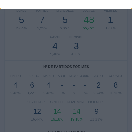
Nº DE PARTIDOS POR DÍA DE LA SEMANA
LUNES
MARTES
MIÉRCOLES
JUEVES
VIERNES
5
7
5
48
1
6,85%
9,59%
6,85%
65,75%
1,37%
SÁBADO
DOMINGO
4
3
5,48%
4,11%
Nº DE PARTIDOS POR MES
ENERO
FEBRERO
MARZO
ABRIL
MAYO
JUNIO
JULIO
AGOSTO
4
6
4
-
-
-
2
8
5,48%
8,22%
5,48%
- %
- %
- %
2,74%
10,96%
SEPTIEMBRE
OCTUBRE
NOVIEMBRE
DICIEMBRE
12
14
14
9
16,44%
19,18%
19,18%
12,33%