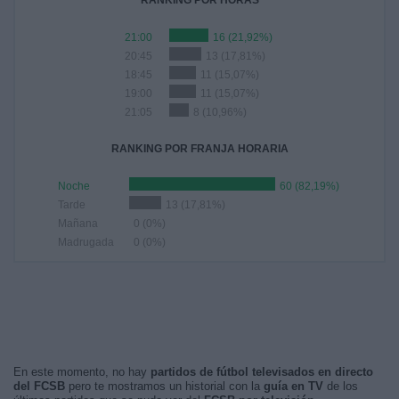
RANKING POR HORAS
21:00
16 (21,92%)
20:45
13 (17,81%)
18:45
11 (15,07%)
19:00
11 (15,07%)
21:05
8 (10,96%)
RANKING POR FRANJA HORARIA
Noche
60 (82,19%)
Tarde
13 (17,81%)
Mañana
0 (0%)
Madrugada
0 (0%)
En este momento, no hay
partidos de fútbol televisados en directo
del FCSB
pero te mostramos un historial con la
guía en TV
de los