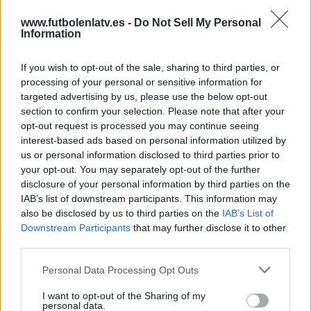
beIN CONNECT
13 (17,81%)
www.futbolenlatv.es -
Do Not Sell My Personal
LaLiga+
13 (17,81%)
Information
M+ Liga de Campeones 10
8 (10,96%)
GolStadium
4 (5,48%)
If you wish to opt-out of the sale, sharing to third parties, or
Ver ranking completo
processing of your personal or sensitive information for
targeted advertising by us, please use the below opt-out
section to confirm your selection. Please note that after your
PARTIDOS
DÍAS
TOTAL
opt-out request is processed you may continue seeing
28
1442
37
interest-based ads based on personal information utilized by
us or personal information disclosed to third parties prior to
CONSECUTIVOS
SIN PARTIDO
CANALES TV
DE PAGO
GRATUÍTO
your opt-out. You may separately opt-out of the further
disclosure of your personal information by third parties on the
33 partidos en local
IAB’s list of downstream participants. This information may
45,21%
also be disclosed by us to third parties on the
IAB’s List of
Downstream Participants
that may further disclose it to other
40 partidos de visitante
third parties.
54,79%
TOTAL
MÁXIMO
TOTAL
Personal Data Processing Opt Outs
4
4
51
I want to opt-out of the Sharing of my
personal data.
COMPETICIONES
VS Chelsea
RIVALES