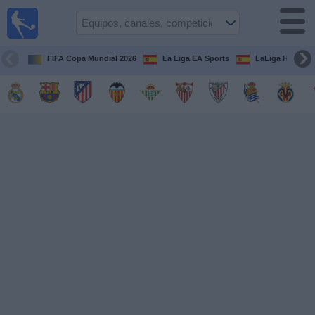
Fútbol
en la
TV
FIFA Copa Mundial 2026
La Liga EA Sports
LaLiga Hypermo
Guía de
Partidos
Televisados
Fútbol
hoy
Equipos
Competiciones
Canales
TV
Otros