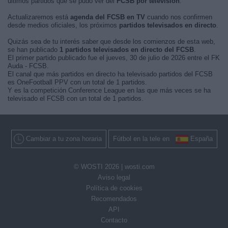
últimos partidos que se pudo ver del
FCSB por televisión
.
Actualizaremos está
agenda del FCSB en TV
cuando nos confirmen
desde medios oficiales, los próximos
partidos televisados en directo
.
Quizás sea de tu interés saber que desde los comienzos de esta web,
se han publicado
1 partidos televisados en directo del FCSB
.
El primer partido publicado fue el jueves, 30 de julio de 2026 entre el FK
Auda - FCSB.
El canal que más partidos en directo ha televisado partidos del FCSB
es OneFootball PPV con un total de 1 partidos.
Y es la competición Conference League en las que más veces se ha
televisado el FCSB con un total de 1 partidos.
Cambiar a tu zona horaria
Fútbol en la tele en
España
© WOSTI 2026 |
wosti.com
Aviso legal
Política de cookies
Recomendados
API
Contacto