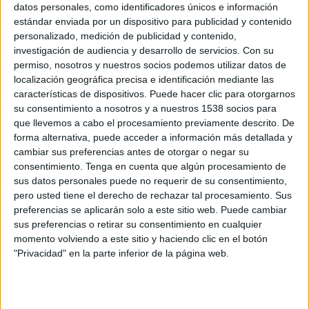
Viernes, 24/10/2025
datos personales, como identificadores únicos e información
estándar enviada por un dispositivo para publicidad y contenido
00:00
Copa Sudamericana
personalizado, medición de publicidad y contenido,
Semifinales
investigación de audiencia y desarrollo de servicios.
Con su
permiso, nosotros y nuestros socios podemos utilizar datos de
U de Chile
localización geográfica precisa e identificación mediante las
Lanús
características de dispositivos. Puede hacer clic para otorgarnos
M+ Vamos (8 y 50)
M+ #Vamos Bar (304)
su consentimiento a nosotros y a nuestros 1538 socios para
Movistar+ Lite
LaLiga+ Plus
que llevemos a cabo el procesamiento previamente descrito. De
M+ Liga de Campeones 2 (M61 O117)
forma alternativa, puede acceder a información más detallada y
cambiar sus preferencias antes de otorgar o negar su
consentimiento.
Tenga en cuenta que algún procesamiento de
Viernes, 26/09/2025
sus datos personales puede no requerir de su consentimiento,
02:30
Copa Sudamericana
pero usted tiene el derecho de rechazar tal procesamiento. Sus
1/4 de Final
preferencias se aplicarán solo a este sitio web. Puede cambiar
sus preferencias o retirar su consentimiento en cualquier
U de Chile
momento volviendo a este sitio y haciendo clic en el botón
Alianza Lima
"Privacidad" en la parte inferior de la página web.
LaLiga+ Plus