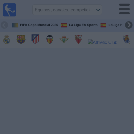
Fútbol
en la
TV
FIFA Copa Mundial 2026
La Liga EA Sports
LaLiga Hypermo
Guía de
Partidos
Televisados
Fútbol
hoy
Equipos
Competiciones
Canales
TV
Otros