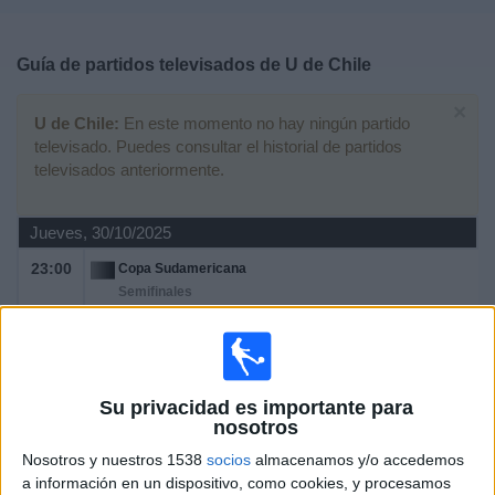
Deportes
Guía de partidos televisados de
U de Chile
Noticias
×
U de Chile:
En este momento no hay ningún partido
Widget
televisado. Puedes consultar el historial de partidos
televisados anteriormente.
Jueves, 30/10/2025
23:00
Copa Sudamericana
Semifinales
Lanús
U de Chile
M+ Vamos (8 y 50)
M+ #Vamos Bar (304)
Su privacidad es importante para
Movistar+ Lite
LaLiga+ Plus
nosotros
M+ Liga de Campeones 2 (M61 O117)
Nosotros y nuestros 1538
socios
almacenamos y/o accedemos
a información en un dispositivo, como cookies, y procesamos