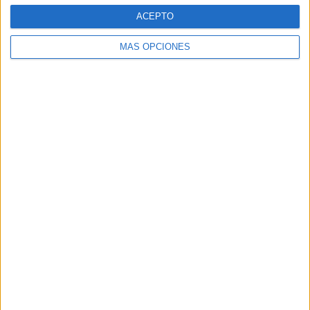
6
379
17
ACEPTO
CONSECUTIVOS
SIN PARTIDO
CANALES TV
DE PAGO
GRATUÍTO
MÁS OPCIONES
78 partidos en local
47,27%
87 partidos de visitante
52,73%
TOTAL
MÁXIMO
TOTAL
6
15
37
COMPETICIONES
VS CDU
RIVALES
Católica
RANKING POR EQUIPOS
CDU Católica
15 (9,09%)
Colo Colo
15 (9,09%)
Cobreloa
10 (6,06%)
O'Higgins
9 (5,45%)
U de Concepción
9 (5,45%)