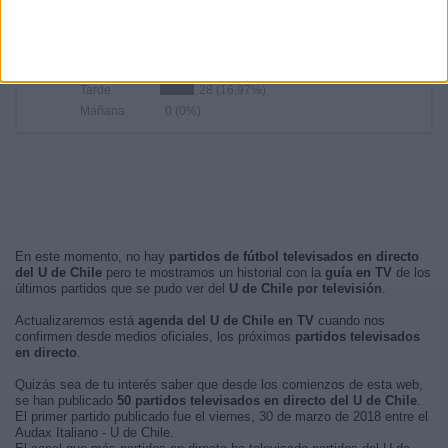
RANKING POR FRANJA HORARIA
Noche
105 (63,64%)
Madrugada
32 (19,39%)
Tarde
28 (16,97%)
Mañana
0 (0%)
En este momento, no hay
partidos de fútbol televisados en directo
del U de Chile
pero te mostramos un historial con la
guía en TV
de los
últimos partidos que se pudo ver del
U de Chile por televisión
.
Actualizaremos está
agenda del U de Chile en TV
cuando nos
confirmen desde medios oficiales, los próximos
partidos televisados
en directo
.
Quizás sea de tu interés saber que desde los comienzos de esta web,
se han publicado
50 partidos televisados en directo del U de Chile
.
El primer partido publicado fue el viernes, 30 de marzo de 2018 entre el
Audax Italiano - U de Chile.