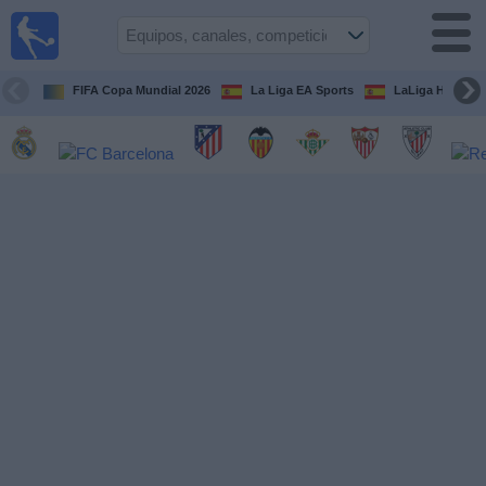
Fútbol
en la
TV
FIFA Copa Mundial 2026
La Liga EA Sports
LaLiga Hypermo
Guía de
Partidos
Televisados
Fútbol
hoy
Equipos
Competiciones
Canales
TV
Otros