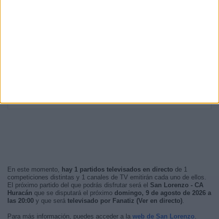
00:00
25 (5,59%)
23:00
22 (4,92%)
20:30
22 (4,92%)
RANKING POR FRANJA HORARIA
Noche
239 (53,47%)
Madrugada
196 (43,85%)
Tarde
12 (2,68%)
Mañana
0 (0%)
En este momento,
hay 1 partidos televisados en directo
de 1
competiciones distintas y 1 canales de TV emitirán cada uno de ellos.
El próximo partido del que podrás disfrutar será el
San Lorenzo - CA
Huracán
que se disputará el próximo
domingo, 9 de agosto de 2026 a
las 20:00
y que será
televisado por Fanatiz (Ver en directo)
.
Para más información, puedes acceder a la
web de San Lorenzo
.