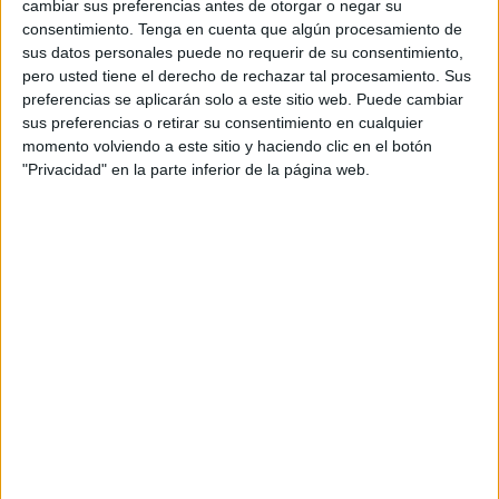
cambiar sus preferencias antes de otorgar o negar su
447
consentimiento.
Tenga en cuenta que algún procesamiento de
sus datos personales puede no requerir de su consentimiento,
pero usted tiene el derecho de rechazar tal procesamiento. Sus
PARTIDOS TELEVISADOS
preferencias se aplicarán solo a este sitio web. Puede cambiar
18 partidos en abierto
sus preferencias o retirar su consentimiento en cualquier
4,03%
momento volviendo a este sitio y haciendo clic en el botón
429 partidos de pago
"Privacidad" en la parte inferior de la página web.
95,97%
ÚLTIMO PARTIDO EN ABIERTO
San Lorenzo - São Paulo
04/08/2023 Copa Sudamericana por Mundo Maldini YouTube, LaLiga+
Plus
RANKING POR CANALES
Fanatiz
310 (69,35%)
AFA Play
115 (25,73%)
Movistar Fútbol
43 (9,62%)
GolStadium
14 (3,13%)
Canal+ Liga de Campeones
13 (2,91%)