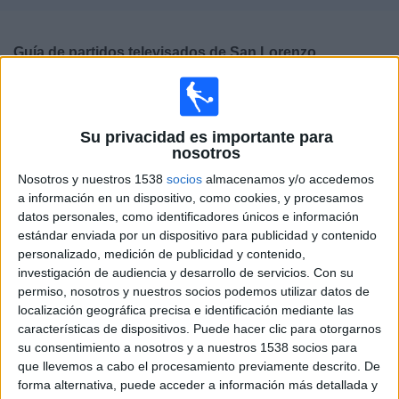
Deportes
Guía de partidos televisados de
San Lorenzo
Noticias
Mañana domingo, 09/08/2026
Widget
20:00
Primera División Argentina
Su privacidad es importante para
Torneo Clausura
nosotros
San Lorenzo
Nosotros y nuestros 1538
socios
almacenamos y/o accedemos
CA Huracán
a información en un dispositivo, como cookies, y procesamos
datos personales, como identificadores únicos e información
Fanatiz (Ver en directo)
estándar enviada por un dispositivo para publicidad y contenido
personalizado, medición de publicidad y contenido,
investigación de audiencia y desarrollo de servicios.
Con su
DATOS ESTADÍSTICOS DEL EQUIPO SAN LORENZO EN
permiso, nosotros y nuestros socios podemos utilizar datos de
TELEVISIÓN EN ESPAÑA
localización geográfica precisa e identificación mediante las
características de dispositivos. Puede hacer clic para otorgarnos
A fecha de hoy
08/08/2026
y desde que esta web recoge los datos
su consentimiento a nosotros y a nuestros 1538 socios para
estadísticos de cuándo y dónde se televisan los partidos de
Fútbol
del
que llevemos a cabo el procesamiento previamente descrito. De
equipo
San Lorenzo
en
España
, que fue el
16/02/2013
, podemos dar los
forma alternativa, puede acceder a información más detallada y
siguientes datos: