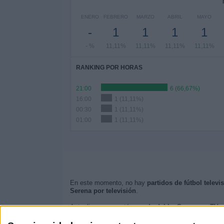
ENERO
FEBRERO
MARZO
ABRIL
MAYO
-
1
1
1
1
- %
11,11%
11,11%
11,11%
11,11%
RANKING POR HORAS
21:00
6 (66,67%)
16:00
1 (11,11%)
00:30
1 (11,11%)
01:00
1 (11,11%)
En este momento, no hay
partidos de fútbol televi
Serena por televisión
.
Actualizaremos está
agenda del La Serena en TV
c
Quizás sea de tu interés saber que desde los comie