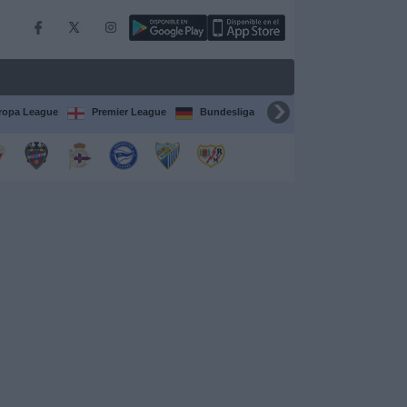
ropa League
Premier League
Bundesliga
Supercopa de España