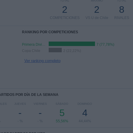
TOTAL
MÁXIMO
TOTAL
2
2
8
COMPETICIONES
VS U de Chile
RIVALES
RANKING POR COMPETICIONES
Primera División de Chile
7 (77,78%)
Copa Chile
2 (22,22%)
Ver ranking completo
PARTIDOS POR DÍA DE LA SEMANA
OLES
JUEVES
VIERNES
SÁBADO
DOMINGO
-
-
5
4
%
- %
- %
55,56%
44,44%