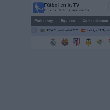
Fútbol en la TV
Fútbol
Guía de Partidos Televisados
en la
TV
Fútbol hoy
Equipos
Competiciones
Guía de
Partidos
FIFA Copa Mundial 2026
La Liga EA Sport
Televisados
Fútbol
hoy
Equipos
Competiciones
Canales
TV
Otros