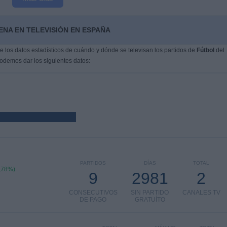
ENA EN TELEVISIÓN EN ESPAÑA
 los datos estadísticos de cuándo y dónde se televisan los partidos de
Fútbol
del
podemos dar los siguientes datos:
PARTIDOS
DÍAS
TOTAL
,78%)
9
2981
2
CONSECUTIVOS
SIN PARTIDO
CANALES TV
DE PAGO
GRATUÍTO