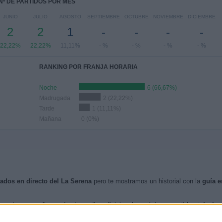
Nº DE PARTIDOS POR MES
JUNIO
JULIO
AGOSTO
SEPTIEMBRE
OCTUBRE
NOVIEMBRE
DICIEMBRE
2
2
1
-
-
-
-
22,22%
22,22%
11,11%
- %
- %
- %
- %
RANKING POR FRANJA HORARIA
Noche
6 (66,67%)
Madrugada
2 (22,22%)
Tarde
1 (11,11%)
Mañana
0 (0%)
sados en directo del La Serena
pero te mostramos un historial con la
guía e
uando nos confirmen desde medios oficiales, los próximos
partidos televis
nzos de esta web, se han publicado
9 partidos televisados en directo del L