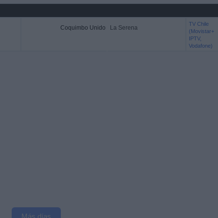
TV Chile
Coquimbo Unido
La Serena
(Movistar+
IPTV,
Vodafone)
Más días