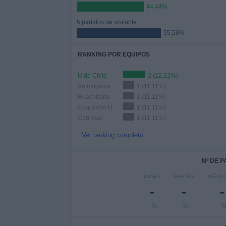
44,44%
5 partidos de visitante
55,56%
RANKING POR EQUIPOS
U de Chile
2 (22,22%)
Antofagasta
1 (11,11%)
Huachipato
1 (11,11%)
Coquimbo Unido
1 (11,11%)
Cobresal
1 (11,11%)
Ver ranking completo
Nº DE 
LUNES
MARTES
MIÉRC
-
-
-
- %
- %
- 