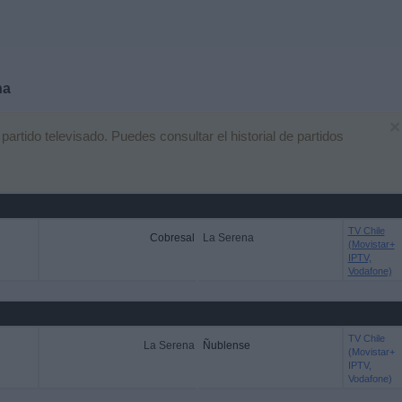
na
×
rtido televisado. Puedes consultar el historial de partidos
TV Chile
Cobresal
La Serena
(Movistar+
IPTV,
Vodafone)
TV Chile
La Serena
Ñublense
(Movistar+
IPTV,
Vodafone)