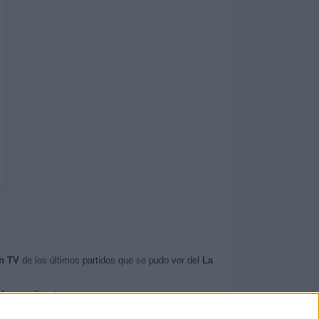
n TV
de los últimos partidos que se pudo ver del
La
ados en directo
.
a Serena
.