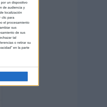
por un dispositivo
ón de audiencia y
de localización
 clic para
bo el procesamiento
cambiar sus
esamiento de sus
echazar tal
erencias o retirar su
vacidad" en la parte