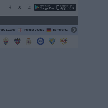
ropa League
Premier League
Bundesliga
Supercopa de España