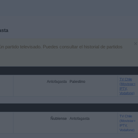
asta
×
partido televisado. Puedes consultar el historial de partidos
TV Chile
Antofagasta
Palestino
(Movistar+
IPTV,
Vodafone)
TV Chile
Ñublense
Antofagasta
(Movistar+
IPTV,
Vodafone)