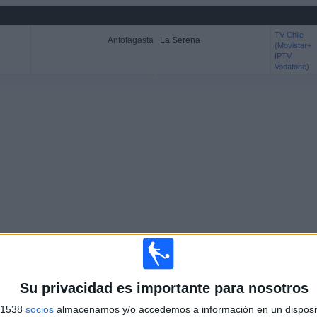
TV Chile
Antofagasta
La Serena
(Movistar+
IPTV,
Vodafone)
Su privacidad es importante para nosotros
s 1538
socios
almacenamos y/o accedemos a información en un disposit
Más días