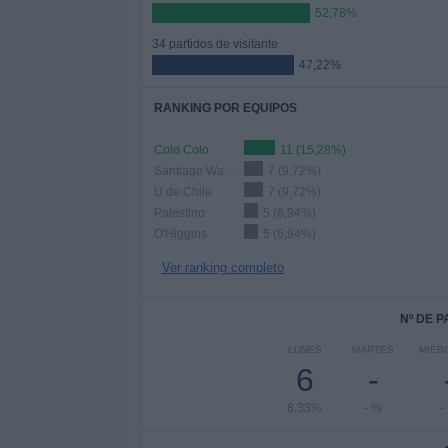
52,78%
34 partidos de visitante
47,22%
RANKING POR EQUIPOS
Colo Colo
11 (15,28%)
Santiago Wanderers
7 (9,72%)
U de Chile
7 (9,72%)
Palestino
5 (6,94%)
O'Higgins
5 (6,94%)
Ver ranking completo
Nº DE 
LUNES
MARTES
MIÉR
6
-
8,33%
- %
-