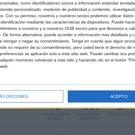
sonales, como identificadores únicos e información estándar enviada 
ntenido personalizado, medición de publicidad y contenido, investigaci
os.
Con su permiso, nosotros y nuestros socios podemos utilizar datos 
AGASTA EN TELEVISIÓN EN ESPAÑA
identificación mediante las características de dispositivos. Puede hacer
ntimiento a nosotros y a nuestros 1538 socios para que llevemos a ca
 los datos estadísticos de cuándo y dónde se televisan los partidos de
Fútbol
del
. De forma alternativa, puede acceder a información más detallada y 
, podemos dar los siguientes datos:
e otorgar o negar su consentimiento.
Tenga en cuenta que algún proc
de no requerir de su consentimiento, pero usted tiene el derecho de r
referencias se aplicarán solo a este sitio web. Puede cambiar sus pref
alquier momento volviendo a este sitio y haciendo clic en el botón "Pri
 web.
ÁS OPCIONES
ACEPTO
PARTIDOS
DÍAS
TOTAL
72
4850
2
CONSECUTIVOS
SIN PARTIDO
CANALES TV
DE PAGO
GRATUÍTO