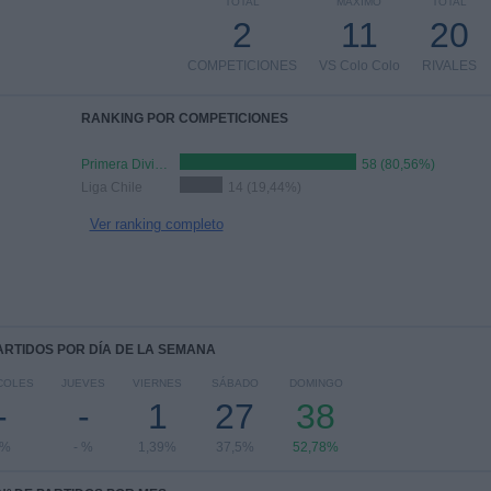
TOTAL
MÁXIMO
TOTAL
2
11
20
COMPETICIONES
VS Colo Colo
RIVALES
RANKING POR COMPETICIONES
Primera División de Chile
58 (80,56%)
Liga Chile
14 (19,44%)
Ver ranking completo
PARTIDOS POR DÍA DE LA SEMANA
COLES
JUEVES
VIERNES
SÁBADO
DOMINGO
-
-
1
27
38
 %
- %
1,39%
37,5%
52,78%