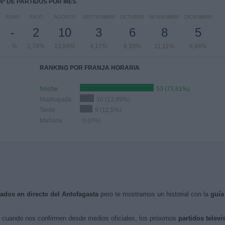
Nº DE PARTIDOS POR MES
JUNIO
JULIO
AGOSTO
SEPTIEMBRE
OCTUBRE
NOVIEMBRE
DICIEMBRE
-
2
10
3
6
8
5
- %
2,78%
13,89%
4,17%
8,33%
11,11%
6,94%
RANKING POR FRANJA HORARIA
Noche
53 (73,61%)
Madrugada
10 (13,89%)
Tarde
9 (12,5%)
Mañana
0 (0%)
sados en directo del Antofagasta
pero te mostramos un historial con la
guía
cuando nos confirmen desde medios oficiales, los próximos
partidos televi