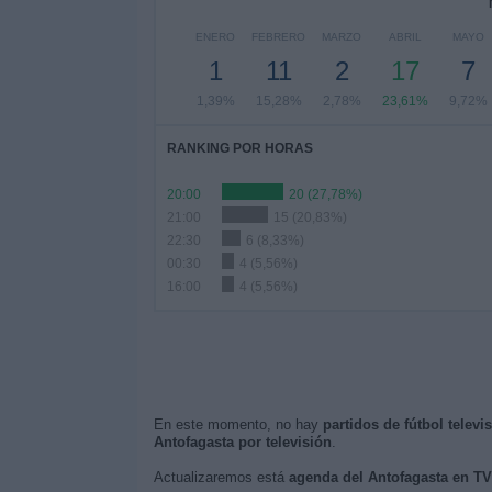
ENERO
FEBRERO
MARZO
ABRIL
MAYO
1
11
2
17
7
1,39%
15,28%
2,78%
23,61%
9,72%
RANKING POR HORAS
20:00
20 (27,78%)
21:00
15 (20,83%)
22:30
6 (8,33%)
00:30
4 (5,56%)
16:00
4 (5,56%)
En este momento, no hay
partidos de fútbol televi
Antofagasta por televisión
.
Actualizaremos está
agenda del Antofagasta en TV