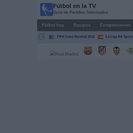
Fútbol en la TV
Fútbol
Guía de Partidos Televisados
en la
TV
Fútbol hoy
Equipos
Competiciones
Guía de
Partidos
FIFA Copa Mundial 2026
La Liga EA Sport
Televisados
Fútbol
hoy
Equipos
Competiciones
Canales
TV
Otros