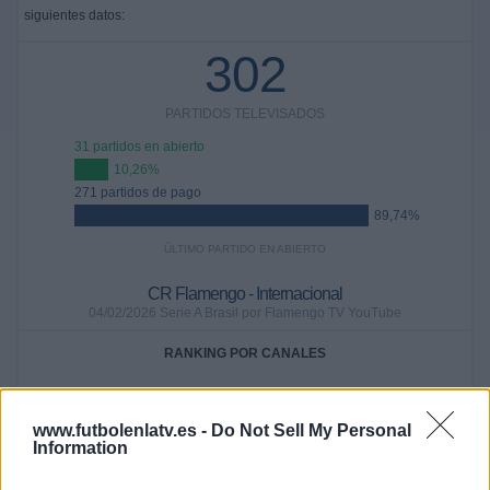
siguientes datos:
302
PARTIDOS TELEVISADOS
31 partidos en abierto
10,26%
271 partidos de pago
89,74%
ÚLTIMO PARTIDO EN ABIERTO
CR Flamengo - Internacional
04/02/2026 Serie A Brasil por Flamengo TV YouTube
RANKING POR CANALES
Fanatiz
193 (63,91%)
Brasileirão Play
66 (21,85%)
www.futbolenlatv.es -
Do Not Sell My Personal
DAZN
25 (8,28%)
Information
LaLiga+ Plus
24 (7,95%)