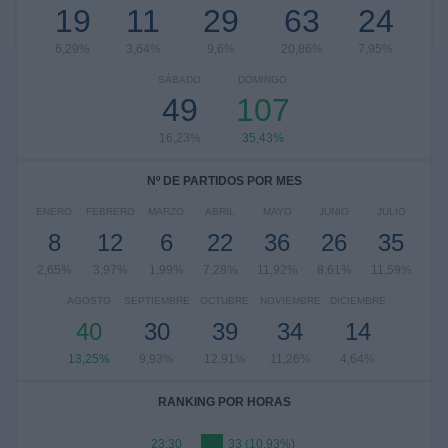
19
11
29
63
24
6,29%
3,64%
9,6%
20,86%
7,95%
SÁBADO
DOMINGO
49
107
16,23%
35,43%
Nº DE PARTIDOS POR MES
ENERO
FEBRERO
MARZO
ABRIL
MAYO
JUNIO
JULIO
8
12
6
22
36
26
35
2,65%
3,97%
1,99%
7,28%
11,92%
8,61%
11,59%
AGOSTO
SEPTIEMBRE
OCTUBRE
NOVIEMBRE
DICIEMBRE
40
30
39
34
14
13,25%
9,93%
12,91%
11,26%
4,64%
RANKING POR HORAS
23:30
33 (10,93%)