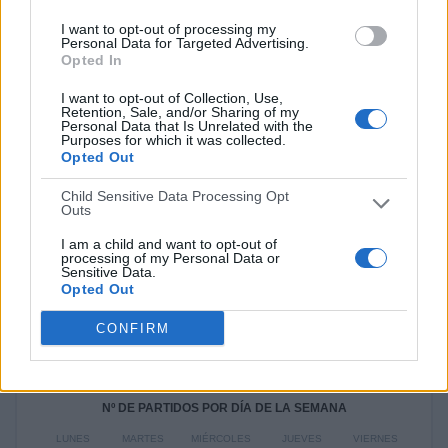
CR Flamengo
19 (6,29%)
I want to opt-out of processing my
Palmeiras
18 (5,96%)
Personal Data for Targeted Advertising.
Fluminense
17 (5,63%)
Opted In
Atlético Mineiro
17 (5,63%)
Corinthians
16 (5,3%)
I want to opt-out of Collection, Use,
Retention, Sale, and/or Sharing of my
Personal Data that Is Unrelated with the
Ver ranking completo
Purposes for which it was collected.
Opted Out
RANKING POR COMPETICIONES
Child Sensitive Data Processing Opt
Outs
Serie A Brasil
241 (79,8%)
Copa Libertadores
32 (10,6%)
I am a child and want to opt-out of
processing of my Personal Data or
Copa Sudamericana
16 (5,3%)
Sensitive Data.
Copa do Brasil
12 (3,97%)
Opted Out
Florida Cup
1 (0,33%)
CONFIRM
Ver ranking completo
Nº DE PARTIDOS POR DÍA DE LA SEMANA
LUNES
MARTES
MIÉRCOLES
JUEVES
VIERNES