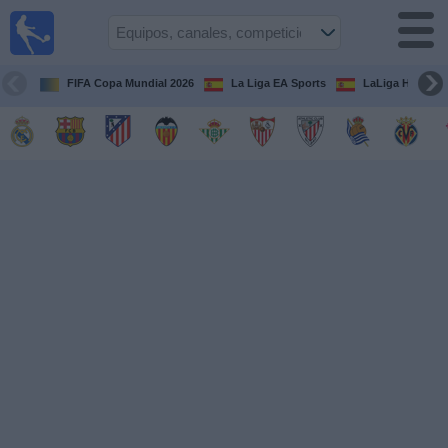
Fútbol
en la
TV
FIFA Copa Mundial 2026
La Liga EA Sports
LaLiga Hypermo
Guía de
Partidos
Televisados
Fútbol
hoy
Equipos
Competiciones
Canales
TV
Otros