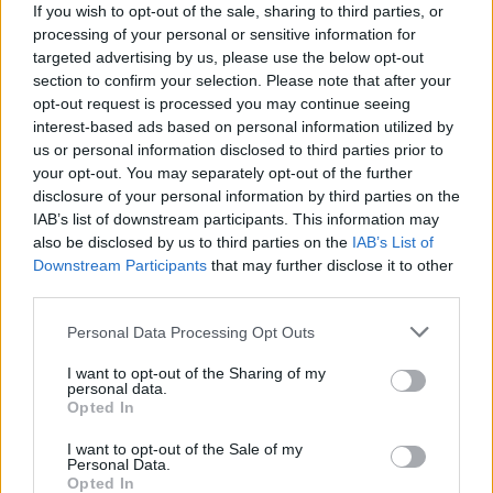
OneFootball PPV
19 (6,29%)
If you wish to opt-out of the sale, sharing to third parties, or
processing of your personal or sensitive information for
Ver ranking completo
targeted advertising by us, please use the below opt-out
section to confirm your selection. Please note that after your
PARTIDOS
DÍAS
TOTAL
opt-out request is processed you may continue seeing
18
182
40
interest-based ads based on personal information utilized by
us or personal information disclosed to third parties prior to
CONSECUTIVOS
SIN PARTIDO
CANALES TV
your opt-out. You may separately opt-out of the further
DE PAGO
GRATUÍTO
disclosure of your personal information by third parties on the
IAB’s list of downstream participants. This information may
155 partidos en local
also be disclosed by us to third parties on the
IAB’s List of
51,32%
Downstream Participants
that may further disclose it to other
147 partidos de visitante
third parties.
48,68%
Personal Data Processing Opt Outs
TOTAL
MÁXIMO
TOTAL
5
19
50
I want to opt-out of the Sharing of my
personal data.
COMPETICIONES
VS CR
RIVALES
Opted In
Flamengo
I want to opt-out of the Sale of my
RANKING POR EQUIPOS
Personal Data.
Opted In