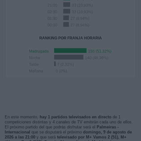
21:00
33 (10,93%)
02:30
33 (10,93%)
01:30
27 (8,94%)
00:00
27 (8,94%)
RANKING POR FRANJA HORARIA
Madrugada
155 (51,32%)
Noche
140 (46,36%)
Tarde
7 (2,32%)
Mañana
0 (0%)
En este momento,
hay 1 partidos televisados en directo
de 1
competiciones distintas y 4 canales de TV emitirán cada uno de ellos.
El próximo partido del que podrás disfrutar será el
Palmeiras -
Internacional
que se disputará el próximo
domingo, 9 de agosto de
2026 a las 21:00
y que será
televisado por M+ Vamos 2 (51), M+