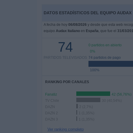
DATOS ESTADÍSTICOS DEL EQUIPO AUDAX 
A fecha de hoy
06/08/2026
y desde que esta web recoge
equipo
Audax Italiano
en
España
, que fue el
31/03/20
74
0 partidos en abierto
0%
PARTIDOS TELEVISADOS
74 partidos de pago
100%
RANKING POR CANALES
Fanatiz
42 (56,76%)
TV Chile
30 (40,54%)
DAZN
2 (2,7%)
DAZN 2
1 (1,35%)
DAZN 3
1 (1,35%)
Ver ranking completo