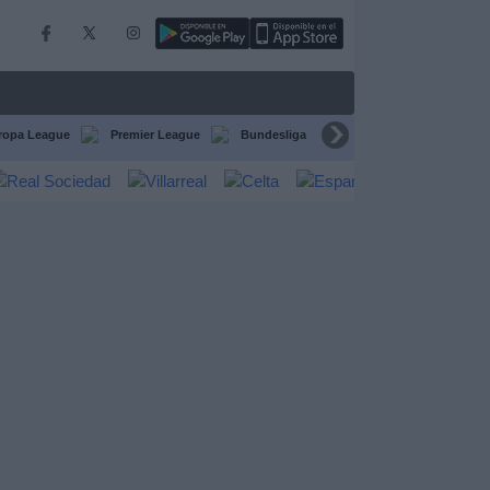
ropa League
Premier League
Bundesliga
Supercopa de España