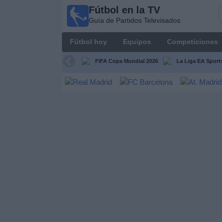
Fútbol en la TV
Fútbol
Guía de Partidos Televisados
en la
TV
Fútbol hoy
Equipos
Competiciones
Guía de
Partidos
FIFA Copa Mundial 2026
La Liga EA Sport
Televisados
Fútbol
hoy
Equipos
Competiciones
Canales
TV
Otros