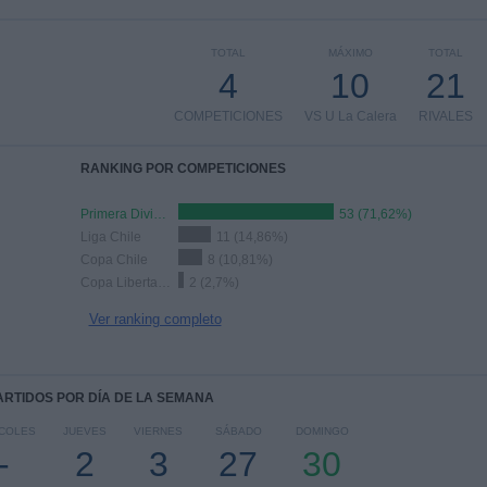
TOTAL
MÁXIMO
TOTAL
4
10
21
COMPETICIONES
VS U La Calera
RIVALES
RANKING POR COMPETICIONES
Primera División de Chile
53 (71,62%)
Liga Chile
11 (14,86%)
Copa Chile
8 (10,81%)
Copa Libertadores
2 (2,7%)
Ver ranking completo
PARTIDOS POR DÍA DE LA SEMANA
COLES
JUEVES
VIERNES
SÁBADO
DOMINGO
-
2
3
27
30