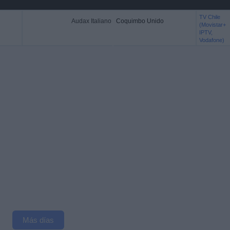
TV Chile
Audax Italiano
Coquimbo Unido
(Movistar+
IPTV,
Vodafone)
Más días