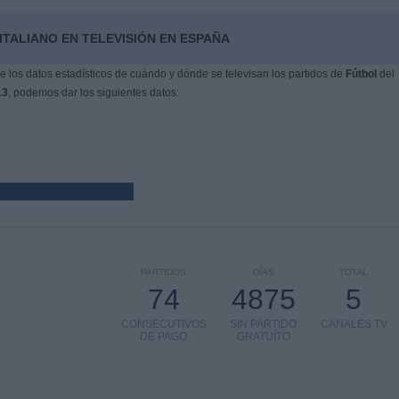
ITALIANO EN TELEVISIÓN EN ESPAÑA
 los datos estadísticos de cuándo y dónde se televisan los partidos de
Fútbol
del
13
, podemos dar los siguientes datos:
PARTIDOS
DÍAS
TOTAL
74
4875
5
CONSECUTIVOS
SIN PARTIDO
CANALES TV
DE PAGO
GRATUÍTO