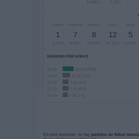
14,86%
1,35%
-
ENERO
FEBRERO
MARZO
ABRIL
MAYO
1
7
8
12
5
1,35%
9,46%
10,81%
16,22%
6,76%
RANKING POR HORAS
01:00
13 (17,57%)
22:00
9 (12,16%)
21:30
7 (9,46%)
23:30
7 (9,46%)
00:00
6 (8,11%)
En este momento, no hay
partidos de fútbol televi