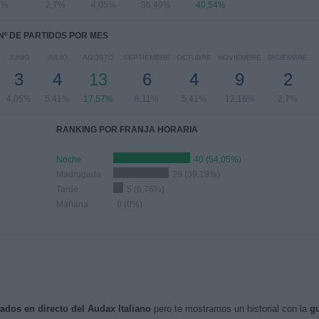
 %
2,7%
4,05%
36,49%
40,54%
Nº DE PARTIDOS POR MES
JUNIO
JULIO
AGOSTO
SEPTIEMBRE
OCTUBRE
NOVIEMBRE
DICIEMBRE
3
4
13
6
4
9
2
4,05%
5,41%
17,57%
8,11%
5,41%
12,16%
2,7%
RANKING POR FRANJA HORARIA
Noche
40 (54,05%)
Madrugada
29 (39,19%)
Tarde
5 (6,76%)
Mañana
0 (0%)
sados en directo del Audax Italiano
pero te mostramos un historial con la
gu