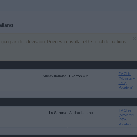
aliano
×
n partido televisado. Puedes consultar el historial de partidos
TV Chile
Audax Italiano
Everton VM
(Movistar+
IPTV,
Vodafone)
TV Chile
La Serena
Audax Italiano
(Movistar+
IPTV,
Vodafone)