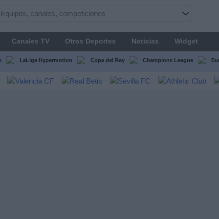
Canales TV
Otros Deportes
Noticias
Widget
s
LaLiga Hypermotion
Copa del Rey
Champions League
Eu