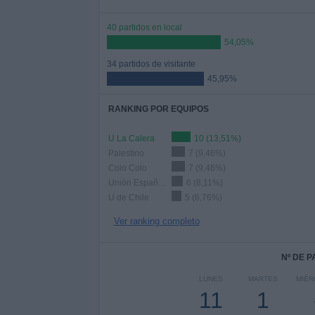
40 partidos en local
54,05%
34 partidos de visitante
45,95%
RANKING POR EQUIPOS
U La Calera
10 (13,51%)
Palestino
7 (9,46%)
Colo Colo
7 (9,46%)
Unión Española
6 (8,11%)
U de Chile
5 (6,76%)
Ver ranking completo
Nº DE 
LUNES
MARTES
MIÉR
11
1