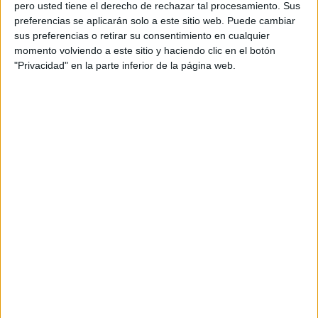
pero usted tiene el derecho de rechazar tal procesamiento. Sus
preferencias se aplicarán solo a este sitio web. Puede cambiar
sus preferencias o retirar su consentimiento en cualquier
Más días
momento volviendo a este sitio y haciendo clic en el botón
"Privacidad" en la parte inferior de la página web.
DATOS ESTADÍSTICOS DEL EQUIPO HUACHIPATO EN
TELEVISIÓN EN ESPAÑA
A fecha de hoy
09/08/2026
y desde que esta web recoge los datos
estadísticos de cuándo y dónde se televisan los partidos de
Fútbol
del
equipo
Huachipato
en
España
, que fue el
07/04/2013
, podemos dar los
siguientes datos:
79
PARTIDOS TELEVISADOS
2 partidos en abierto
2,53%
77 partidos de pago
97,47%