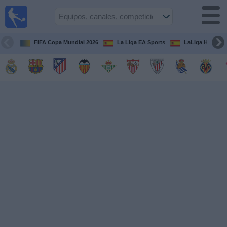
Fútbol
en la
TV
FIFA Copa Mundial 2026
La Liga EA Sports
LaLiga Hypermo
Guía de
Partidos
Televisados
Fútbol
hoy
Equipos
Competiciones
Canales
TV
Otros