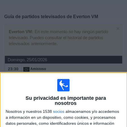
Deportes
Guía de partidos televisados de
Everton VM
Noticias
×
Everton VM:
En este momento no hay ningún partido
Widget
televisado. Puedes consultar el historial de partidos
televisados anteriormente.
Domingo, 25/01/2026
23:30
Amistoso
Sport Boys A.
Everton VM
Fanatiz (Ver en directo)
L1 Max YouTube
Su privacidad es importante para
nosotros
Miércoles, 06/03/2024
Nosotros y nuestros 1538
socios
almacenamos y/o accedemos
a información en un dispositivo, como cookies, y procesamos
23:00
Copa Sudamericana
datos personales, como identificadores únicos e información
1a Fase