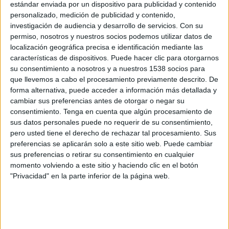
estándar enviada por un dispositivo para publicidad y contenido
personalizado, medición de publicidad y contenido,
Everton VM
investigación de audiencia y desarrollo de servicios.
Con su
U La Calera
permiso, nosotros y nuestros socios podemos utilizar datos de
LaLiga+ Plus
localización geográfica precisa e identificación mediante las
características de dispositivos. Puede hacer clic para otorgarnos
Sábado, 13/08/2022
su consentimiento a nosotros y a nuestros 1538 socios para
que llevemos a cabo el procesamiento previamente descrito. De
19:15
Primera División de Chile
forma alternativa, puede acceder a información más detallada y
cambiar sus preferencias antes de otorgar o negar su
Audax Italiano
consentimiento.
Tenga en cuenta que algún procesamiento de
Everton VM
sus datos personales puede no requerir de su consentimiento,
TV Chile (Movistar+ IPTV, Vodafone)
pero usted tiene el derecho de rechazar tal procesamiento. Sus
preferencias se aplicarán solo a este sitio web. Puede cambiar
sus preferencias o retirar su consentimiento en cualquier
momento volviendo a este sitio y haciendo clic en el botón
"Privacidad" en la parte inferior de la página web.