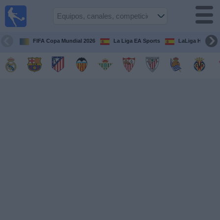
Fútbol
en la
TV
FIFA Copa Mundial 2026
La Liga EA Sports
LaLiga Hypermo
Guía de
Partidos
Televisados
Fútbol
hoy
Equipos
Competiciones
Canales
TV
Otros