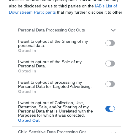
also be disclosed by us to third parties on the
IAB’s List of
EQUIPOS TELEVISADOS
Downstream Participants
that may further disclose it to other
1
third parties.
Personal Data Processing Opt Outs
DEPORTES TELEVISADOS
Ranking equipos por nº de partidos
I want to opt-out of the Sharing of my
personal data.
Opted In
Bayer Leverkusen
52 (7,29%)
RB Leipzig
50 (7,01%)
I want to opt-out of the Sale of my
Borussia M'gladbach
45 (6,31%)
Personal Data.
Opted In
Borussia Dortmund
39 (5,47%)
FC Bayern
33 (4,63%)
I want to opt-out of processing my
Personal Data for Targeted Advertising.
Opted In
ÚLTIMO PARTIDO
I want to opt-out of Collection, Use,
México - Ecuador
Retention, Sale, and/or Sharing of my
06/06/2022 Amistoso
Personal Data that Is Unrelated with the
Purposes for which it was collected.
Opted Out
Ranking equipos por nº de partidos Local
Child Sensitive Data Processing Opt
Bayer Leverkusen
30 (4,21%)