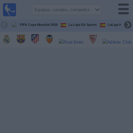
Fútbol
en la
TV
FIFA Copa Mundial 2026
La Liga EA Sports
LaLiga Hypermo
Guía de
Partidos
Televisados
Fútbol
hoy
Equipos
Competiciones
Canales
TV
Otros