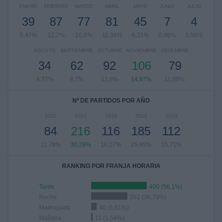
ENERO
FEBRERO
MARZO
ABRIL
MAYO
JUNIO
JULIO
39
87
77
81
45
7
4
5,47%
12,2%
10,8%
11,36%
6,31%
0,98%
0,56%
AGOSTO
SEPTIEMBRE
OCTUBRE
NOVIEMBRE
DICIEMBRE
34
62
92
106
79
4,77%
8,7%
12,9%
14,87%
11,08%
Nº DE PARTIDOS POR AÑO
2022
2021
2020
2019
2018
84
216
116
185
112
11,78%
30,29%
16,27%
25,95%
15,71%
RANKING POR FRANJA HORARIA
Tarde
400 (56,1%)
Noche
262 (36,75%)
Madrugada
40 (5,61%)
Mañana
11 (1,54%)