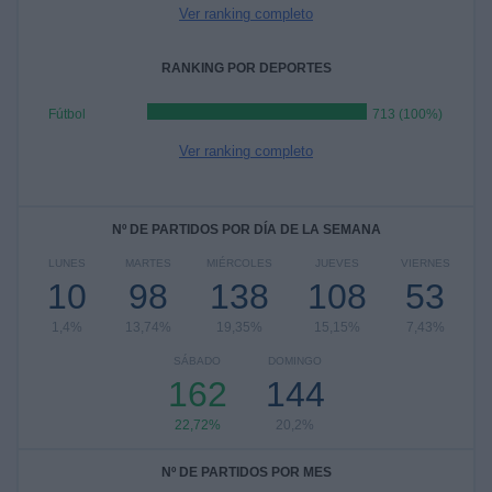
Ver ranking completo
RANKING POR DEPORTES
Fútbol
713 (100%)
Ver ranking completo
Nº DE PARTIDOS POR DÍA DE LA SEMANA
LUNES
MARTES
MIÉRCOLES
JUEVES
VIERNES
10
98
138
108
53
1,4%
13,74%
19,35%
15,15%
7,43%
SÁBADO
DOMINGO
162
144
22,72%
20,2%
Nº DE PARTIDOS POR MES