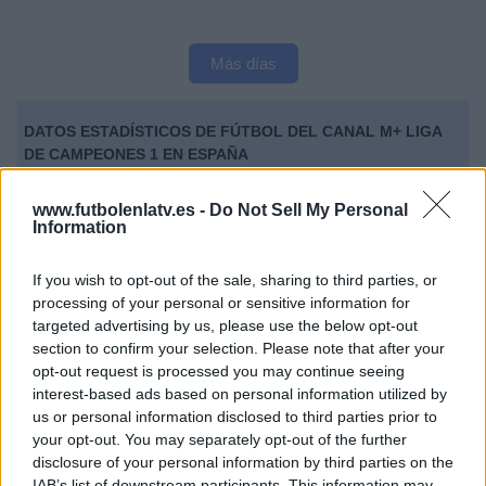
Más días
DATOS ESTADÍSTICOS DE FÚTBOL DEL CANAL M+ LIGA
DE CAMPEONES 1 EN ESPAÑA
A fecha de hoy
07/08/2026
y desde que esta web recoge los datos
www.futbolenlatv.es -
Do Not Sell My Personal
estadísticos de cuándo y dónde se televisan los partidos del canal
M+
Information
Liga de Campeones 1
en
España
, que fue el
21/08/2018
, podemos dar
los siguientes datos:
If you wish to opt-out of the sale, sharing to third parties, or
processing of your personal or sensitive information for
713
targeted advertising by us, please use the below opt-out
section to confirm your selection. Please note that after your
PARTIDOS TELEVISADOS
opt-out request is processed you may continue seeing
18
interest-based ads based on personal information utilized by
us or personal information disclosed to third parties prior to
your opt-out. You may separately opt-out of the further
COMPETICIONES TELEVISADAS
257
disclosure of your personal information by third parties on the
IAB’s list of downstream participants. This information may