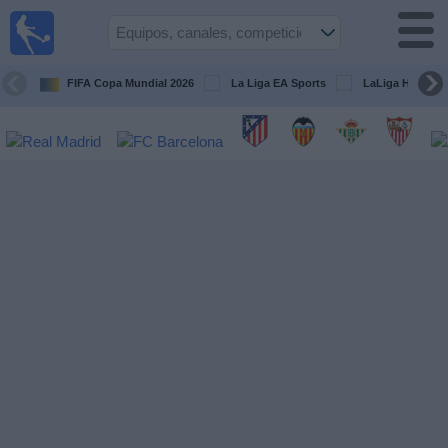
Fútbol
en la
TV
FIFA Copa Mundial 2026
La Liga EA Sports
LaLiga Hypermo
Guía de
Partidos
Televisados
Fútbol
hoy
Equipos
Competiciones
Canales
TV
Otros