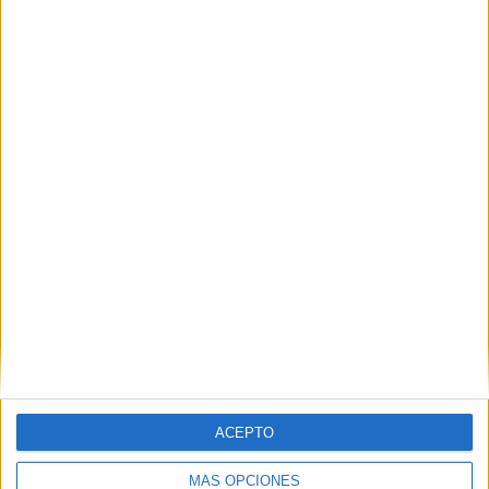
ÚLTIMO PARTIDO EN ABIERTO
Poblense - UE Porreres
26/04/2026 Segunda Federación por IB3
RANKING POR CANALES
Esports IB3 YouTube
7 (30,43%)
IB3
7 (30,43%)
TV FootballClub
5 (21,74%)
Aragón Deporte
3 (13,04%)
Aragón TV
2 (8,7%)
Ver ranking completo
PARTIDOS
DÍAS
TOTAL
0
102
9
CONSECUTIVOS
SIN PARTIDO
CANALES TV
DE PAGO
GRATUÍTO
ACEPTO
9 partidos en local
MÁS OPCIONES