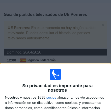
Deportes
Guía de partidos televisados de
UE Porreres
Noticias
×
UE Porreres:
En este momento no hay ningún partido
Widget
televisado. Puedes consultar el historial de partidos
televisados anteriormente.
Domingo, 26/04/2026
12:00
Segunda Federación
Grupo 3
Poblense
UE Porreres
Su privacidad es importante para
IB3 (Baleares)
nosotros
Nosotros y nuestros 1538
socios
almacenamos y/o accedemos
Domingo, 19/04/2026
a información en un dispositivo, como cookies, y procesamos
datos personales, como identificadores únicos e información
12:00
Segunda Federación