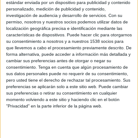
estándar enviada por un dispositivo para publicidad y contenido
Grupo 3
personalizado, medición de publicidad y contenido,
investigación de audiencia y desarrollo de servicios.
Con su
UE Porreres
permiso, nosotros y nuestros socios podemos utilizar datos de
At. Baleares
localización geográfica precisa e identificación mediante las
IB3 (Baleares)
características de dispositivos. Puede hacer clic para otorgarnos
su consentimiento a nosotros y a nuestros 1538 socios para
Domingo, 12/04/2026
que llevemos a cabo el procesamiento previamente descrito. De
forma alternativa, puede acceder a información más detallada y
11:30
Segunda Federación
cambiar sus preferencias antes de otorgar o negar su
Grupo 3
consentimiento.
Tenga en cuenta que algún procesamiento de
sus datos personales puede no requerir de su consentimiento,
UD Barbastro
pero usted tiene el derecho de rechazar tal procesamiento. Sus
UE Porreres
preferencias se aplicarán solo a este sitio web. Puede cambiar
Aragón Deporte
sus preferencias o retirar su consentimiento en cualquier
momento volviendo a este sitio y haciendo clic en el botón
"Privacidad" en la parte inferior de la página web.