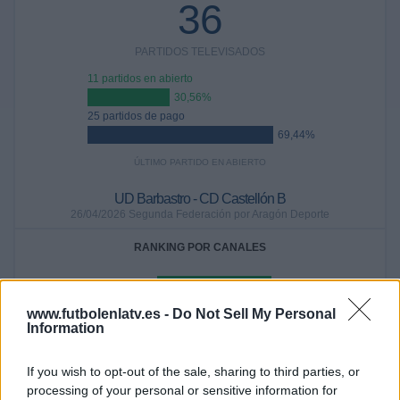
36
PARTIDOS TELEVISADOS
11 partidos en abierto
30,56%
25 partidos de pago
69,44%
ÚLTIMO PARTIDO EN ABIERTO
UD Barbastro - CD Castellón B
26/04/2026 Segunda Federación por Aragón Deporte
RANKING POR CANALES
TV FootballClub
23 (63,89%)
VillarrealCF YouTube
4 (11,11%)
www.futbolenlatv.es -
Do Not Sell My Personal
Twitter Villarreal CF
4 (11,11%)
Information
Facebook Live Villarreal CF
4 (11,11%)
MediTV
3 (8,33%)
If you wish to opt-out of the sale, sharing to third parties, or
processing of your personal or sensitive information for
Ver ranking completo