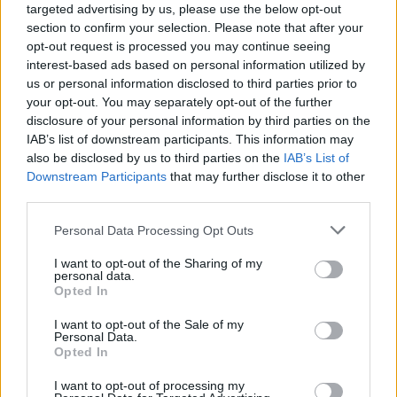
targeted advertising by us, please use the below opt-out
section to confirm your selection. Please note that after your
PARTIDOS
DÍAS
TOTAL
opt-out request is processed you may continue seeing
3
101
18
interest-based ads based on personal information utilized by
us or personal information disclosed to third parties prior to
CONSECUTIVOS
SIN PARTIDO
CANALES TV
your opt-out. You may separately opt-out of the further
DE PAGO
GRATUÍTO
disclosure of your personal information by third parties on the
19 partidos en local
IAB’s list of downstream participants. This information may
52,78%
also be disclosed by us to third parties on the
IAB’s List of
Downstream Participants
that may further disclose it to other
17 partidos de visitante
third parties.
47,22%
Personal Data Processing Opt Outs
TOTAL
MÁXIMO
TOTAL
3
4
22
I want to opt-out of the Sharing of my
personal data.
COMPETICIONES
VS Villarreal C
RIVALES
Opted In
RANKING POR EQUIPOS
I want to opt-out of the Sale of my
Personal Data.
Opted In
Villarreal C
4 (11,11%)
Torrent CF
2 (5,56%)
I want to opt-out of processing my
Alcoyano
2 (5,56%)