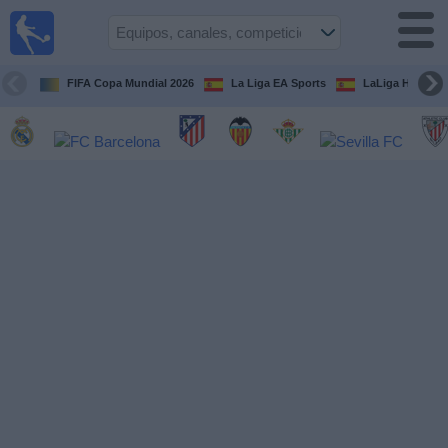
Fútbol
en la
TV
FIFA Copa Mundial 2026
La Liga EA Sports
LaLiga Hypermo
Guía de
Partidos
Televisados
Fútbol
hoy
Equipos
Competiciones
Canales
TV
Otros