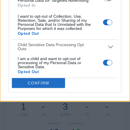
Personal Data for Targeted Advertising.
Terrassa FC
2 (5,56%)
Opted In
At. Baleares
2 (5,56%)
I want to opt-out of Collection, Use,
Ver ranking completo
Retention, Sale, and/or Sharing of my
Personal Data that Is Unrelated with the
Purposes for which it was collected.
Opted Out
RANKING POR COMPETICIONES
Child Sensitive Data Processing Opt
Segunda Federación
29 (80,56%)
Outs
Tercera Federación
5 (13,89%)
I am a child and want to opt-out of
Regional Preferente
2 (5,56%)
processing of my Personal Data or
Sensitive Data.
Ver ranking completo
Opted Out
CONFIRM
Nº DE PARTIDOS POR DÍA DE LA SEMANA
LUNES
MARTES
MIÉRCOLES
JUEVES
VIERNES
1
-
3
-
-
2,78%
- %
8,33%
- %
- %
SÁBADO
DOMINGO