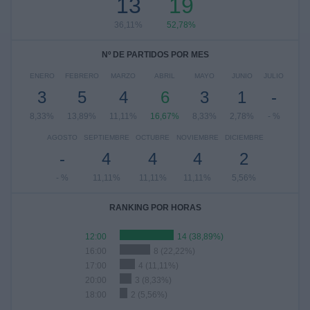
13
19
36,11%
52,78%
Nº DE PARTIDOS POR MES
ENERO
FEBRERO
MARZO
ABRIL
MAYO
JUNIO
JULIO
3
5
4
6
3
1
-
8,33%
13,89%
11,11%
16,67%
8,33%
2,78%
- %
AGOSTO
SEPTIEMBRE
OCTUBRE
NOVIEMBRE
DICIEMBRE
-
4
4
4
2
- %
11,11%
11,11%
11,11%
5,56%
RANKING POR HORAS
12:00
14 (38,89%)
16:00
8 (22,22%)
17:00
4 (11,11%)
20:00
3 (8,33%)
18:00
2 (5,56%)