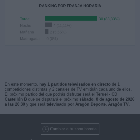
RANKING POR FRANJA HORARIA
Tarde
30 (83,33%)
Noche
4 (11,11%)
Mañana
2 (5,56%)
Madrugada
0 (0%)
En este momento,
hay 1 partidos televisados en directo
de 1
competiciones distintas y 2 canales de TV emitirán cada uno de ellos.
El próximo partido del que podrás disfrutar será el
Teruel - CD
Castellón B
que se disputará el próximo
sábado, 8 de agosto de 2026
a las 20:30
y que será
televisado por Aragón Deporte, Aragón TV
.
Cambiar a tu zona horaria