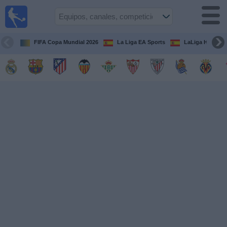
Fútbol
en la
TV
FIFA Copa Mundial 2026
La Liga EA Sports
LaLiga Hypermo
Guía de
Partidos
Televisados
Fútbol
hoy
Equipos
Competiciones
Canales
TV
Otros