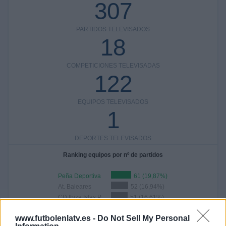
307
PARTIDOS TELEVISADOS
18
COMPETICIONES TELEVISADAS
122
EQUIPOS TELEVISADOS
1
DEPORTES TELEVISADOS
Ranking equipos por nº de partidos
Peña Deportiva
61 (19,87%)
At. Baleares
52 (16,94%)
CD Ibiza Islas Pitiusas
51 (16,61%)
UD Ibiza
40 (13,03%)
www.futbolenlatv.es -
Do Not Sell My Personal
CD Andratx
32 (10,42%)