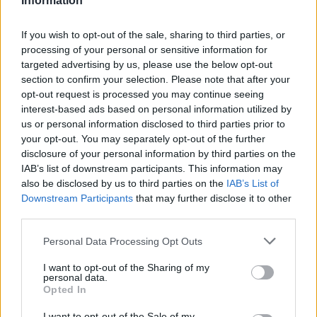
Information
ÚLTIMO PARTIDO
If you wish to opt-out of the sale, sharing to third parties, or
processing of your personal or sensitive information for
Mallorca - PSG
05/08/2026 Trofeo Ciudad de Palma
targeted advertising by us, please use the below opt-out
section to confirm your selection. Please note that after your
Ranking equipos por nº de partidos Local
opt-out request is processed you may continue seeing
interest-based ads based on personal information utilized by
Peña Deportiva
44 (14,33%)
us or personal information disclosed to third parties prior to
CD Ibiza Islas Pitiusas
32 (10,42%)
your opt-out. You may separately opt-out of the further
At. Baleares
30 (9,77%)
disclosure of your personal information by third parties on the
UD Ibiza
24 (7,82%)
IAB’s list of downstream participants. This information may
CD Andratx
20 (6,51%)
also be disclosed by us to third parties on the
IAB’s List of
Downstream Participants
that may further disclose it to other
Ranking equipos por nº de partidos Visitante
third parties.
At. Baleares
22 (7,17%)
Personal Data Processing Opt Outs
CD Ibiza Islas Pitiusas
19 (6,19%)
Peña Deportiva
17 (5,54%)
I want to opt-out of the Sharing of my
personal data.
UD Ibiza
16 (5,21%)
Opted In
CD Andratx
12 (3,91%)
I want to opt-out of the Sale of my