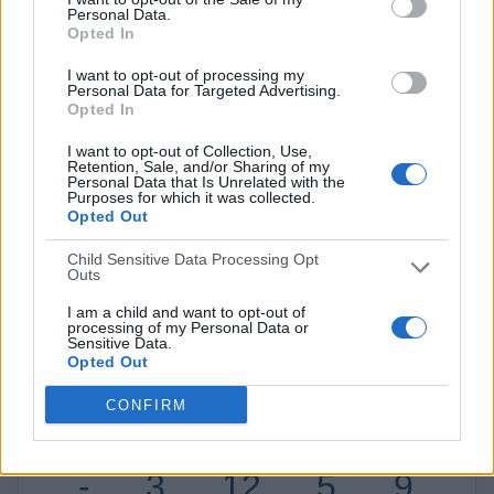
Personal Data.
RANKING POR COMPETICIONES
Opted In
Segunda Federación
170 (55,37%)
I want to opt-out of processing my
Personal Data for Targeted Advertising.
Segunda B
53 (17,26%)
Opted In
Amistoso
20 (6,51%)
Copa Salle 21 Juvenil
19 (6,19%)
I want to opt-out of Collection, Use,
Retention, Sale, and/or Sharing of my
Primera Federación
17 (5,54%)
Personal Data that Is Unrelated with the
Purposes for which it was collected.
Ver ranking completo
Opted Out
RANKING POR DEPORTES
Child Sensitive Data Processing Opt
Outs
Fútbol
307 (100%)
I am a child and want to opt-out of
processing of my Personal Data or
Ver ranking completo
Sensitive Data.
Opted Out
CONFIRM
Nº DE PARTIDOS POR DÍA DE LA SEMANA
LUNES
MARTES
MIÉRCOLES
JUEVES
VIERNES
-
3
12
5
9