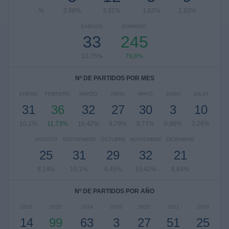
- %
0,98%
3,91%
1,63%
2,93%
SÁBADO
DOMINGO
33
245
10,75%
79,8%
Nº DE PARTIDOS POR MES
ENERO
FEBRERO
MARZO
ABRIL
MAYO
JUNIO
JULIO
31
36
32
27
30
3
10
10,1%
11,73%
10,42%
8,79%
9,77%
0,98%
3,26%
AGOSTO
SEPTIEMBRE
OCTUBRE
NOVIEMBRE
DICIEMBRE
25
31
29
32
21
8,14%
10,1%
9,45%
10,42%
6,84%
Nº DE PARTIDOS POR AÑO
2026
2025
2024
2023
2022
2021
2020
14
99
63
3
27
51
25