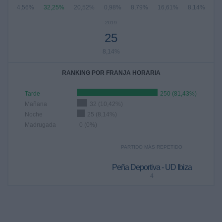
4,56%
32,25%
20,52%
0,98%
8,79%
16,61%
8,14%
2019
25
8,14%
RANKING POR FRANJA HORARIA
Tarde
250 (81,43%)
Mañana
32 (10,42%)
Noche
25 (8,14%)
Madrugada
0 (0%)
PARTIDO MÁS REPETIDO
Peña Deportiva - UD Ibiza
4