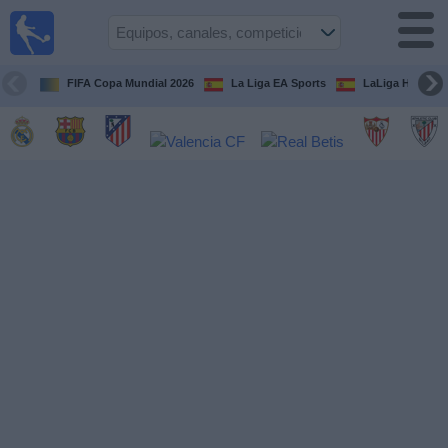
Fútbol
en la
TV
FIFA Copa Mundial 2026
La Liga EA Sports
LaLiga Hypermo
Guía de
Partidos
Televisados
Fútbol
hoy
Equipos
Competiciones
Canales
TV
Otros