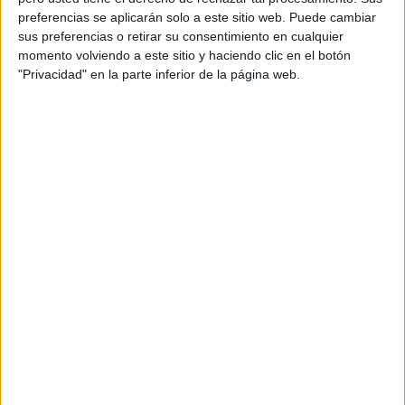
preferencias se aplicarán solo a este sitio web. Puede cambiar
sus preferencias o retirar su consentimiento en cualquier
momento volviendo a este sitio y haciendo clic en el botón
Más días
"Privacidad" en la parte inferior de la página web.
DATOS ESTADÍSTICOS DEL EQUIPO OLIMPIC XÁTIVA EN
TELEVISIÓN EN ESPAÑA
A fecha de hoy
06/08/2026
y desde que esta web recoge los datos
estadísticos de cuándo y dónde se televisan los partidos de
Fútbol
del
equipo
Olimpic Xátiva
en
España
, que fue el
20/01/2013
, podemos dar
los siguientes datos:
29
PARTIDOS TELEVISADOS
20 partidos en abierto
68,97%
9 partidos de pago
31,03%