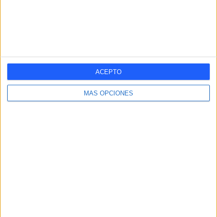
Tercera Federación
14 (48,28%)
Segunda B
13 (44,83%)
Copa del Rey
2 (6,9%)
Ver ranking completo
ACEPTO
Nº DE PARTIDOS POR DÍA DE LA SEMANA
MÁS OPCIONES
LUNES
MARTES
MIÉRCOLES
JUEVES
VIERNES
-
-
2
-
-
- %
- %
6,9%
- %
- %
SÁBADO
DOMINGO
7
20
24,14%
68,97%
Nº DE PARTIDOS POR MES
ENERO
FEBRERO
MARZO
ABRIL
MAYO
JUNIO
JULIO