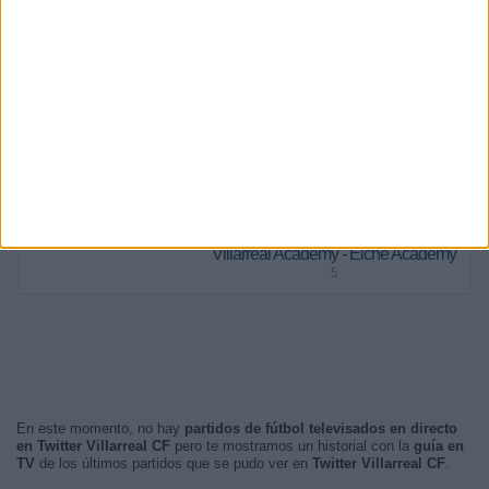
RANKING POR FRANJA HORARIA
Tarde
72 (73,47%)
Mañana
19 (19,39%)
Noche
7 (7,14%)
Madrugada
0 (0%)
PARTIDO MÁS REPETIDO
Villarreal Academy - Elche Academy
5
En este momento, no hay
partidos de fútbol televisados en directo
en Twitter Villarreal CF
pero te mostramos un historial con la
guía en
TV
de los últimos partidos que se pudo ver en
Twitter Villarreal CF
.