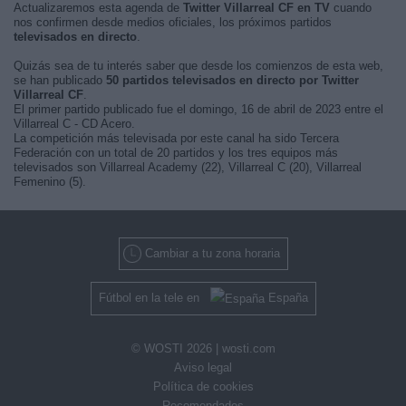
Actualizaremos esta agenda de
Twitter Villarreal CF en TV
cuando
nos confirmen desde medios oficiales, los próximos partidos
televisados en directo
.
Quizás sea de tu interés saber que desde los comienzos de esta web,
se han publicado
50 partidos televisados en directo por Twitter
Villarreal CF
.
El primer partido publicado fue el domingo, 16 de abril de 2023 entre el
Villarreal C - CD Acero.
La competición más televisada por este canal ha sido Tercera
Federación con un total de 20 partidos y los tres equipos más
televisados son Villarreal Academy (22), Villarreal C (20), Villarreal
Femenino (5).
Cambiar a tu zona horaria
Fútbol en la tele en
España
© WOSTI 2026 |
wosti.com
Aviso legal
Política de cookies
Recomendados