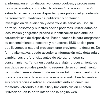
Domingo, 04/05/2025
a información en un dispositivo, como cookies, y procesamos
datos personales, como identificadores únicos e información
18:00
Tercera Federación
estándar enviada por un dispositivo para publicidad y contenido
Grupo 6
personalizado, medición de publicidad y contenido,
Villarreal C
investigación de audiencia y desarrollo de servicios.
Con su
permiso, nosotros y nuestros socios podemos utilizar datos de
Patacona CF
localización geográfica precisa e identificación mediante las
Villarreal TV
VillarrealCF YouTube
características de dispositivos. Puede hacer clic para otorgarnos
Twitch VillarrealCF
Facebook Live Villarreal CF
su consentimiento a nosotros y a nuestros 1538 socios para
Twitter Villarreal CF
que llevemos a cabo el procesamiento previamente descrito. De
forma alternativa, puede acceder a información más detallada y
Domingo, 27/04/2025
cambiar sus preferencias antes de otorgar o negar su
consentimiento.
Tenga en cuenta que algún procesamiento de
12:00
División Honor Juvenil
sus datos personales puede no requerir de su consentimiento,
Grupo 7
pero usted tiene el derecho de rechazar tal procesamiento. Sus
preferencias se aplicarán solo a este sitio web. Puede cambiar
Villarreal Academy
sus preferencias o retirar su consentimiento en cualquier
Elche Academy
momento volviendo a este sitio y haciendo clic en el botón
Villarreal TV
VillarrealCF YouTube
"Privacidad" en la parte inferior de la página web.
Twitch VillarrealCF
Facebook Live Villarreal CF
Twitter Villarreal CF