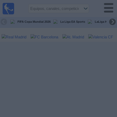
Fútbol
en la
TV
FIFA Copa Mundial 2026
La Liga EA Sports
LaLiga Hypermo
Guía de
Partidos
Televisados
Fútbol
hoy
Equipos
Competiciones
Canales
TV
Otros