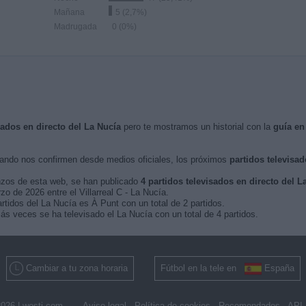
Mañana
5 (2,7%)
Madrugada
0 (0%)
sados en directo del La Nucía
pero te mostramos un historial con la
guía en
ndo nos confirmen desde medios oficiales, los próximos
partidos televisad
nzos de esta web, se han publicado
4 partidos televisados en directo del L
zo de 2026 entre el Villarreal C - La Nucía.
rtidos del La Nucía es À Punt con un total de 2 partidos.
s veces se ha televisado el La Nucía con un total de 4 partidos.
Cambiar a tu zona horaria
Fútbol en la tele en
España
026 |
wosti.com
Aviso legal
Política de cookies
Recomendados
API