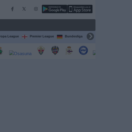
ropa League
Premier League
Bundesliga
Supercopa de España