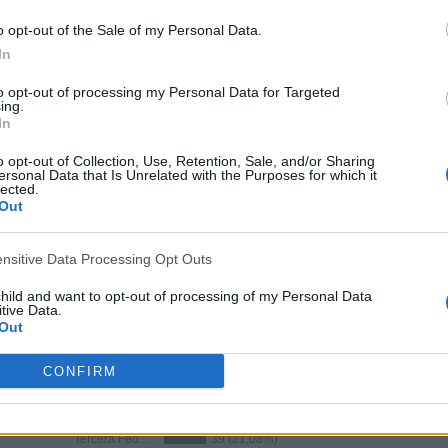
o opt-out of the Sale of my Personal Data.
In
PARTIDOS
DÍAS
TOTAL
0
47
39
to opt-out of processing my Personal Data for Targeted
ing.
CONSECUTIVOS
SIN PARTIDO
CANALES TV
In
DE PAGO
GRATUÍTO
o opt-out of Collection, Use, Retention, Sale, and/or Sharing
ersonal Data that Is Unrelated with the Purposes for which it
lected.
Out
TOTAL
MÁXIMO
TOTAL
ensitive Data Processing Opt Outs
7
6
85
child and want to opt-out of processing of my Personal Data
COMPETICIONES
VS Cornellá
RIVALES
tive Data.
Out
RANKING POR COMPETICIONES
CONFIRM
Segunda Federación
57 (30,81%)
Segunda B
45 (24,32%)
Tercera Federación
39 (21,08%)