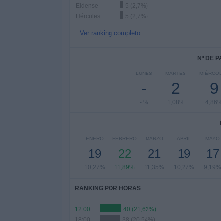
Eldense
5 (2,7%)
Hércules
5 (2,7%)
Ver ranking completo
Nº DE 
LUNES
MARTES
MIÉRCO
-
2
9
- %
1,08%
4,86
ENERO
FEBRERO
MARZO
ABRIL
MAYO
19
22
21
19
17
10,27%
11,89%
11,35%
10,27%
9,19%
RANKING POR HORAS
12:00
40 (21,62%)
18:00
38 (20,54%)