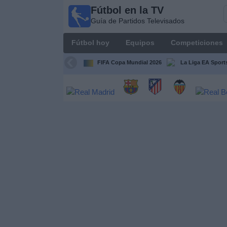
Fútbol en la TV
Fútbol
Guía de Partidos Televisados
en la
TV
Fútbol hoy
Equipos
Competiciones
Guía de
Partidos
FIFA Copa Mundial 2026
La Liga EA Sport
Televisados
Fútbol
hoy
Equipos
Competiciones
Canales
TV
Otros