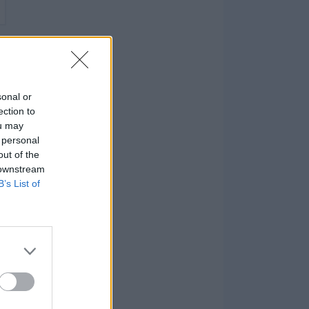
sonal or
ection to
ou may
 personal
out of the
 downstream
B’s List of