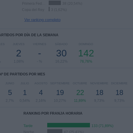
Primera Federación
38 (20,54%)
Copa del Rey
3 (1,62%)
Ver ranking completo
PARTIDOS POR DÍA DE LA SEMANA
LES
JUEVES
VIERNES
SÁBADO
DOMINGO
2
-
30
142
%
1,08%
- %
16,22%
76,76%
Nº DE PARTIDOS POR MES
JUNIO
JULIO
AGOSTO
SEPTIEMBRE
OCTUBRE
NOVIEMBRE
DICIEMBRE
5
1
4
19
22
18
18
2,7%
0,54%
2,16%
10,27%
11,89%
9,73%
9,73%
RANKING POR FRANJA HORARIA
Tarde
133 (71,89%)
Noche
47 (25,41%)