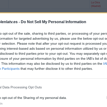
La Otra
(Madrid)
lenlatv.es -
Do Not Sell My Personal Information
La Ocho
La Nucía
At. Levante
Mediterráneo
to opt-out of the sale, sharing to third parties, or processing of your per
formation for targeted advertising by us, please use the below opt-out s
r selection. Please note that after your opt-out request is processed y
Más días
eing interest-based ads based on personal information utilized by us or
disclosed to third parties prior to your opt-out. You may separately opt-
ÍA EN TELEVISIÓN EN ESPAÑA
losure of your personal information by third parties on the IAB’s list of
. This information may also be disclosed by us to third parties on the
IA
 los datos estadísticos de cuándo y dónde se televisan los partidos de
Fútbol
del
Participants
that may further disclose it to other third parties.
demos dar los siguientes datos:
l Data Processing Opt Outs
ÚLTIMO PARTIDO EN ABIERTO
La Nucía - Trival Valderas
o opt-out of the Sharing of my personal data.
76,76%
20/06/2026 Tercera Federación por À Punt, La
In
Otra