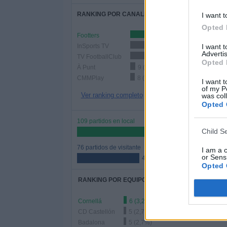
RANKING POR CANALES
I want t
Opted 
Footters
100 (54,05%)
InSports TV
38 (20,54%)
I want 
Advertis
TV FootballClub
27 (14,59%)
Opted 
À Punt
9 (4,86%)
CMMPlay
8 (4,32%)
I want t
of my P
Ver ranking completo
was col
Opted 
109 partidos en local
Child S
58,92%
76 partidos de visitante
I am a 
or Sensi
41,08%
Opted 
RANKING POR EQUIPOS
Cornellá
6 (3,24%)
CD Castellón
5 (2,7%)
Badalona
5 (2,7%)