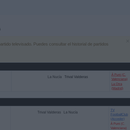
a
×
ido televisado. Puedes consultar el historial de partidos
À Punt (C.
La Nucía
Trival Valderas
Valenciana)
La Otra
(Madrid)
TV
Trival Valderas
La Nucía
FootballClub
(Acceder)
À Punt (C.
Valenciana)