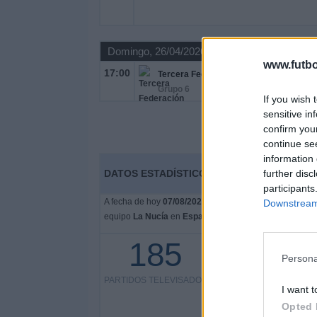
Domingo, 26/04/2026
www.futbo
17:00
Tercera Federación
Grupo 6
If you wish 
sensitive in
confirm you
continue se
information 
DATOS ESTADÍSTICOS DEL EQUIPO LA NUC
further disc
participants
A fecha de hoy
07/08/2026
y desde que esta web recoge
Downstream 
equipo
La Nucía
en
España
, que fue el
20/07/2017
, po
185
43 partidos en abierto
Persona
23,24%
PARTIDOS TELEVISADOS
142 partidos de pago
I want t
Opted 