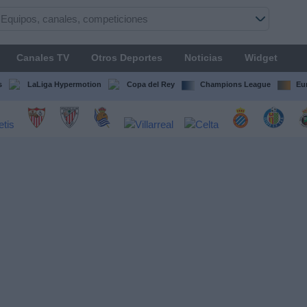
Canales TV
Otros Deportes
Noticias
Widget
s
LaLiga Hypermotion
Copa del Rey
Champions League
Eu