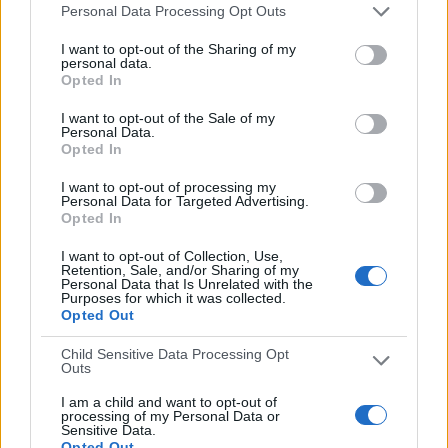
ÚLTIMO PARTIDO EN ABIERTO
Personal Data Processing Opt Outs
Real Sociedad C - CD Vitoria
I want to opt-out of the Sharing of my
personal data.
09/05/2021 Tercera Federación por Real Sociedad TV YouTube
Opted In
RANKING POR CANALES
I want to opt-out of the Sale of my
Personal Data.
Footters
38 (71,7%)
Opted In
ETB1
11 (20,75%)
I want to opt-out of processing my
RealRacingClub.es
2 (3,77%)
Personal Data for Targeted Advertising.
RSG TV
1 (1,89%)
Opted In
Real Sociedad TV YouTube
1 (1,89%)
I want to opt-out of Collection, Use,
Ver ranking completo
Retention, Sale, and/or Sharing of my
Personal Data that Is Unrelated with the
Purposes for which it was collected.
Opted Out
PARTIDOS
DÍAS
TOTAL
2
1915
5
Child Sensitive Data Processing Opt
Outs
CONSECUTIVOS
SIN PARTIDO
CANALES TV
DE PAGO
GRATUÍTO
I am a child and want to opt-out of
processing of my Personal Data or
30 partidos en local
Sensitive Data.
Opted Out