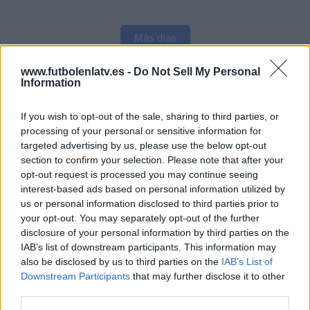
Más días
www.futbolenlatv.es -
Do Not Sell My Personal
DATOS ESTADÍSTICOS DEL EQUIPO CD VITORIA EN
Information
TELEVISIÓN EN ESPAÑA
If you wish to opt-out of the sale, sharing to third parties, or
A fecha de hoy
07/08/2026
y desde que esta web recoge los datos
processing of your personal or sensitive information for
estadísticos de cuándo y dónde se televisan los partidos de
Fútbol
del
targeted advertising by us, please use the below opt-out
equipo
CD Vitoria
en
España
, que fue el
09/09/2017
, podemos dar los
section to confirm your selection. Please note that after your
siguientes datos:
opt-out request is processed you may continue seeing
interest-based ads based on personal information utilized by
53
us or personal information disclosed to third parties prior to
your opt-out. You may separately opt-out of the further
PARTIDOS TELEVISADOS
disclosure of your personal information by third parties on the
IAB’s list of downstream participants. This information may
13 partidos en abierto
also be disclosed by us to third parties on the
IAB’s List of
24,53%
Downstream Participants
that may further disclose it to other
40 partidos de pago
third parties.
75,47%