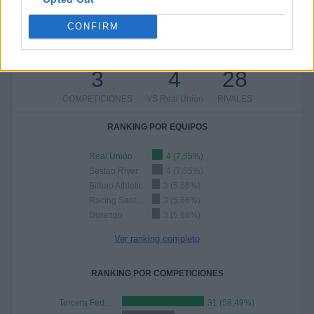
56,6%
23 partidos de visitante
CONFIRM
43,4%
TOTAL
MÁXIMO
TOTAL
3
4
28
COMPETICIONES
VS Real Unión
RIVALES
RANKING POR EQUIPOS
Real Unión
4 (7,55%)
Sestao River
4 (7,55%)
Bilbao Athletic
3 (5,66%)
Racing Santander
3 (5,66%)
Durango
3 (5,66%)
Ver ranking completo
RANKING POR COMPETICIONES
Tercera Federación
31 (58,49%)