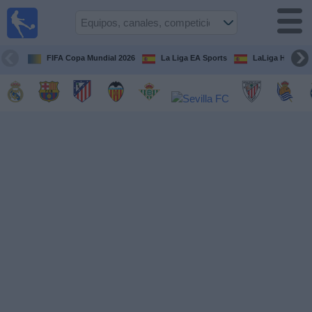
Fútbol
en la
TV
FIFA Copa Mundial 2026
La Liga EA Sports
LaLiga Hypermo
Guía de
Partidos
Televisados
Fútbol
hoy
Equipos
Competiciones
Canales
TV
Otros