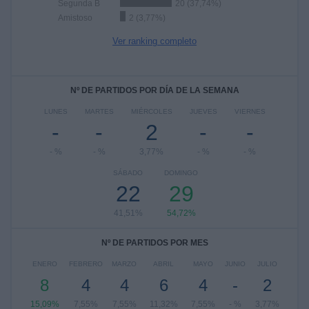
Segunda B
20 (37,74%)
Amistoso
2 (3,77%)
Ver ranking completo
Nº DE PARTIDOS POR DÍA DE LA SEMANA
LUNES
MARTES
MIÉRCOLES
JUEVES
VIERNES
-
-
2
-
-
- %
- %
3,77%
- %
- %
SÁBADO
DOMINGO
22
29
41,51%
54,72%
Nº DE PARTIDOS POR MES
ENERO
FEBRERO
MARZO
ABRIL
MAYO
JUNIO
JULIO
8
4
4
6
4
-
2
15,09%
7,55%
7,55%
11,32%
7,55%
- %
3,77%