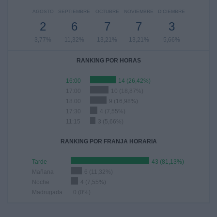
AGOSTO
SEPTIEMBRE
OCTUBRE
NOVIEMBRE
DICIEMBRE
2
6
7
7
3
3,77%
11,32%
13,21%
13,21%
5,66%
RANKING POR HORAS
16:00
14 (26,42%)
17:00
10 (18,87%)
18:00
9 (16,98%)
17:30
4 (7,55%)
11:15
3 (5,66%)
RANKING POR FRANJA HORARIA
Tarde
43 (81,13%)
Mañana
6 (11,32%)
Noche
4 (7,55%)
Madrugada
0 (0%)