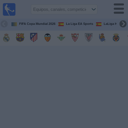
Fútbol
en la
TV
FIFA Copa Mundial 2026
La Liga EA Sports
LaLiga Hypermo
Guía de
Partidos
Televisados
Fútbol
hoy
Equipos
Competiciones
Canales
TV
Otros