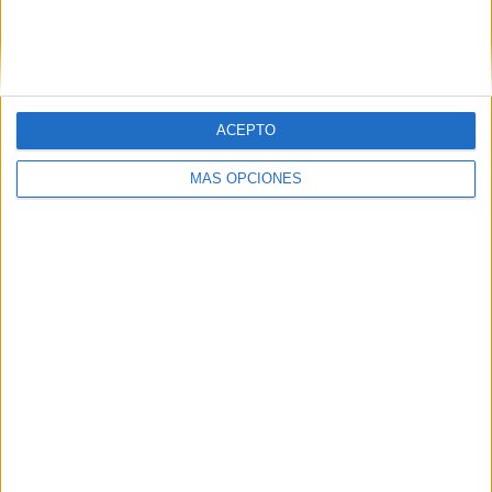
COMPETICIONES TELEVISADAS
147
EQUIPOS TELEVISADOS
1
ACEPTO
DEPORTES TELEVISADOS
MÁS OPCIONES
Ranking equipos por nº de partidos
Bilbao Athletic
76 (13,82%)
Real Sociedad Femenino
74 (13,45%)
Real Sociedad B
62 (11,27%)
Alavés
56 (10,18%)
Athletic Femenino
56 (10,18%)
ÚLTIMO PARTIDO
Racing Santander - Athletic Club
29/07/2026 Amistoso