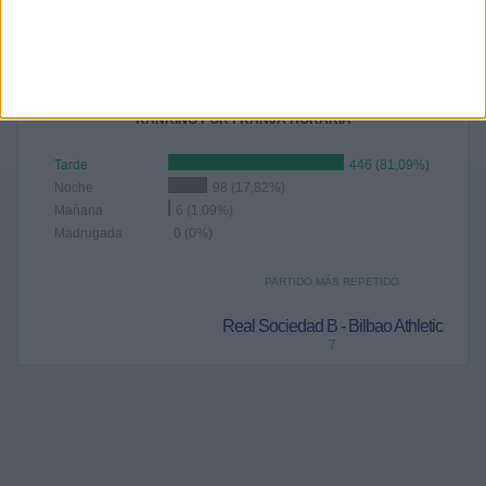
2012
2
0,36%
RANKING POR FRANJA HORARIA
Tarde
446 (81,09%)
Noche
98 (17,82%)
Mañana
6 (1,09%)
Madrugada
0 (0%)
PARTIDO MÁS REPETIDO
Real Sociedad B - Bilbao Athletic
7