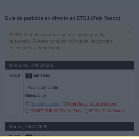
Deportes
Guía de partidos en directo en
ETB1 (País Vasco)
Noticias
×
ETB1:
En este momento no hay ningún partido
Widget
televisado. Puedes consultar el historial de partidos
televisados anteriormente.
Miércoles, 29/07/2026
19:00
Amistoso
Racing Santander
Athletic Club
Athletic-club.eus
Real Racing Club YouTube
SPORTPUBLIC TV YouTube
ETB1 (País Vasco)
Martes, 28/07/2026
20:30
Amistoso