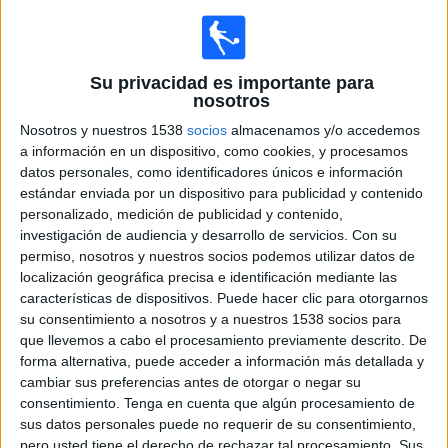
Aston Villa
Real Sociedad
Su privacidad es importante para
Real Sociedad TV YouTube
ETB1 (País Vasco)
nosotros
Nosotros y nuestros 1538
socios
almacenamos y/o accedemos
Domingo, 31/05/2026
a información en un dispositivo, como cookies, y procesamos
12:00
Liga F
datos personales, como identificadores únicos e información
estándar enviada por un dispositivo para publicidad y contenido
Real Sociedad Femenino
personalizado, medición de publicidad y contenido,
At. Madrid Femenino
investigación de audiencia y desarrollo de servicios.
Con su
permiso, nosotros y nuestros socios podemos utilizar datos de
DAZN (Ver en directo)
Ten TV
DAZN 2 (M73)
localización geográfica precisa e identificación mediante las
DAZN 2 Bar (M149)
GOL (Síguelo en directo)
características de dispositivos. Puede hacer clic para otorgarnos
ETB1 (País Vasco)
su consentimiento a nosotros y a nuestros 1538 socios para
que llevemos a cabo el procesamiento previamente descrito. De
Miércoles, 27/05/2026
forma alternativa, puede acceder a información más detallada y
cambiar sus preferencias antes de otorgar o negar su
19:00
Liga F
consentimiento.
Tenga en cuenta que algún procesamiento de
sus datos personales puede no requerir de su consentimiento,
FC Barcelona Femenino
pero usted tiene el derecho de rechazar tal procesamiento. Sus