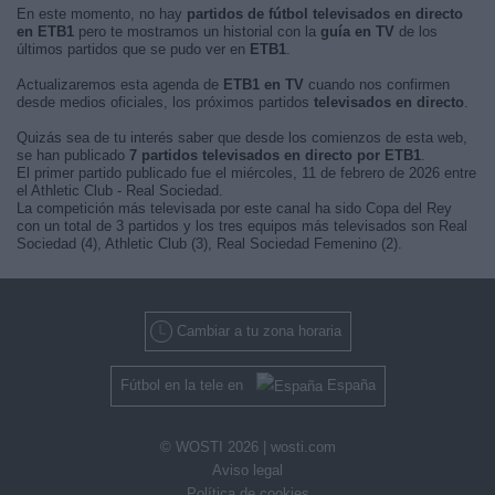
En este momento, no hay
partidos de fútbol televisados en directo
en ETB1
pero te mostramos un historial con la
guía en TV
de los
últimos partidos que se pudo ver en
ETB1
.
Actualizaremos esta agenda de
ETB1 en TV
cuando nos confirmen
desde medios oficiales, los próximos partidos
televisados en directo
.
Quizás sea de tu interés saber que desde los comienzos de esta web,
se han publicado
7 partidos televisados en directo por ETB1
.
El primer partido publicado fue el miércoles, 11 de febrero de 2026 entre
el Athletic Club - Real Sociedad.
La competición más televisada por este canal ha sido Copa del Rey
con un total de 3 partidos y los tres equipos más televisados son Real
Sociedad (4), Athletic Club (3), Real Sociedad Femenino (2).
Cambiar a tu zona horaria
Fútbol en la tele en
España
© WOSTI 2026 |
wosti.com
Aviso legal
Política de cookies