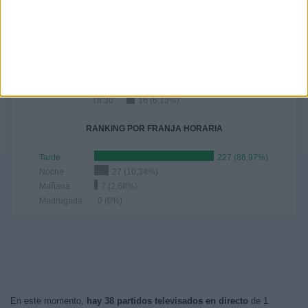
RANKING POR HORAS
17:00
75 (28,74%)
18:00
40 (15,33%)
16:00
39 (14,94%)
12:00
27 (10,34%)
18:30
16 (6,13%)
RANKING POR FRANJA HORARIA
Tarde
227 (86,97%)
Noche
27 (10,34%)
Mañana
7 (2,68%)
Madrugada
0 (0%)
En este momento,
hay 38 partidos televisados en directo
de 1