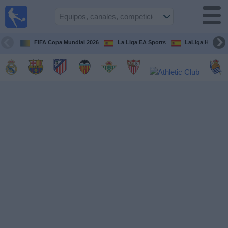
Fútbol
en la
TV
FIFA Copa Mundial 2026
La Liga EA Sports
LaLiga Hypermo
Guía de
Partidos
Televisados
Fútbol
hoy
Equipos
Competiciones
Canales
TV
Otros