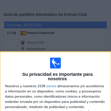
Deportes
Guía de partidos televisados de
Arenas Club
Noticias
Domingo, 30/08/2026
Widget
17:00
Primera Federación
Arenas Club
Racing Ferrol
TV FootballClub (Acceder)
Domingo, 06/09/2026
Su privacidad es importante para
17:00
Primera Federación
nosotros
Nosotros y nuestros 1538
socios
almacenamos y/o accedemos
Pontevedra
a información en un dispositivo, como cookies, y procesamos
Arenas Club
datos personales, como identificadores únicos e información
TV FootballClub (Acceder)
estándar enviada por un dispositivo para publicidad y contenido
personalizado, medición de publicidad y contenido,