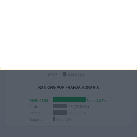
2013
6
4,84%
RANKING POR HORAS
02:00
11 (8,87%)
13:30
8 (6,45%)
21:00
7 (5,65%)
03:00
6 (4,84%)
02:05
6 (4,84%)
RANKING POR FRANJA HORARIA
Madrugada
66 (53,23%)
Tarde
28 (22,58%)
Noche
27 (21,77%)
Mañana
3 (2,42%)