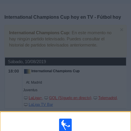
Deportes
International Champions Cup hoy en TV - Fútbol hoy
Noticias
×
International Champions Cup:
En este momento no
Widget
hay ningún partido televisado. Puedes consultar el
historial de partidos televisados anteriormente.
Sábado, 10/08/2019
18:00
International Champions Cup
At. Madrid
Juventus
LaLiga+
GOL (Síguelo en directo)
Telemadrid
LaLiga TV Bar
Domingo, 04/08/2019
16:00
International Champions Cup