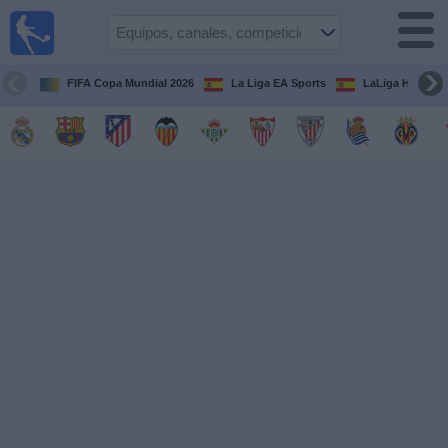
Fútbol
en la
TV
FIFA Copa Mundial 2026
La Liga EA Sports
LaLiga Hypermo
Guía de
Partidos
Televisados
Fútbol
hoy
Equipos
Competiciones
Canales
TV
Otros