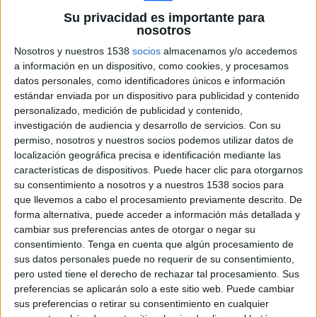
Su privacidad es importante para
Tottenham
nosotros
Inter Milan
Nosotros y nuestros 1538
socios
almacenamos y/o accedemos
LaLiga+
Sport1 (M+ Astra)
LaLiga TV Bar
a información en un dispositivo, como cookies, y procesamos
datos personales, como identificadores únicos e información
Sábado, 03/08/2019
estándar enviada por un dispositivo para publicidad y contenido
personalizado, medición de publicidad y contenido,
18:30
International Champions Cup
investigación de audiencia y desarrollo de servicios.
Con su
permiso, nosotros y nuestros socios podemos utilizar datos de
Manchester Utd.
localización geográfica precisa e identificación mediante las
AC Milan
características de dispositivos. Puede hacer clic para otorgarnos
LaLiga+
Sport1 (M+ Astra)
LaLiga TV Bar
su consentimiento a nosotros y a nuestros 1538 socios para
que llevemos a cabo el procesamiento previamente descrito. De
forma alternativa, puede acceder a información más detallada y
cambiar sus preferencias antes de otorgar o negar su
consentimiento.
Tenga en cuenta que algún procesamiento de
sus datos personales puede no requerir de su consentimiento,
pero usted tiene el derecho de rechazar tal procesamiento. Sus
preferencias se aplicarán solo a este sitio web. Puede cambiar
sus preferencias o retirar su consentimiento en cualquier