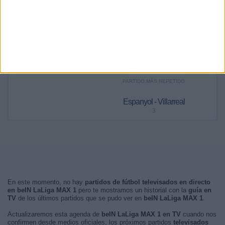
RANKING POR FRANJA HORARIA
Noche
88 (59,46%)
Tarde
55 (37,16%)
Madrugada
5 (3,38%)
Mañana
0 (0%)
PARTIDO MÁS REPETIDO
Espanyol - Villarreal
3
En este momento, no hay
partidos de fútbol televisados en directo
en beIN LaLiga MAX 1
pero te mostramos un historial con la
guía en
TV
de los últimos partidos que se pudo ver en
beIN LaLiga MAX 1
.
Actualizaremos esta agenda de
beIN LaLiga MAX 1 en TV
cuando nos
confirmen desde medios oficiales, los próximos partidos
televisados