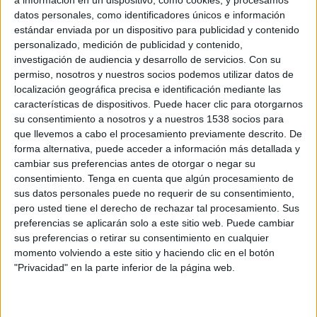
Girona
datos personales, como identificadores únicos e información
beIN LaLiga MAX 1
LaLiga TV M1
estándar enviada por un dispositivo para publicidad y contenido
personalizado, medición de publicidad y contenido,
Domingo, 12/05/2019
investigación de audiencia y desarrollo de servicios.
Con su
permiso, nosotros y nuestros socios podemos utilizar datos de
18:30
La Liga EA Sports
localización geográfica precisa e identificación mediante las
características de dispositivos. Puede hacer clic para otorgarnos
FC Barcelona
su consentimiento a nosotros y a nuestros 1538 socios para
Getafe
que llevemos a cabo el procesamiento previamente descrito. De
beIN LaLiga 4K
beIN LaLiga
beIN LaLiga MAX 1
forma alternativa, puede acceder a información más detallada y
LaLiga TV Bar
LaLiga TV M1
cambiar sus preferencias antes de otorgar o negar su
consentimiento.
Tenga en cuenta que algún procesamiento de
sus datos personales puede no requerir de su consentimiento,
Domingo, 05/05/2019
pero usted tiene el derecho de rechazar tal procesamiento. Sus
12:00
La Liga EA Sports
preferencias se aplicarán solo a este sitio web. Puede cambiar
sus preferencias o retirar su consentimiento en cualquier
Getafe
momento volviendo a este sitio y haciendo clic en el botón
"Privacidad" en la parte inferior de la página web.
Girona
beIN LaLiga
beIN LaLiga MAX 1
LaLiga TV Bar
LaLiga TV M2