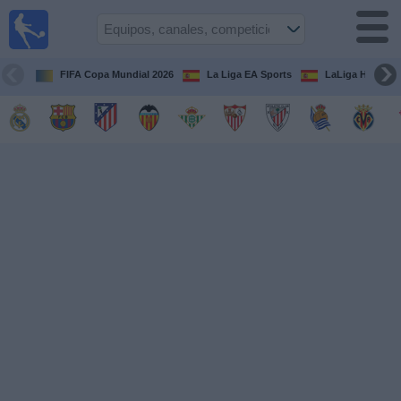
Fútbol
en la
TV
FIFA Copa Mundial 2026
La Liga EA Sports
LaLiga Hypermo
Guía de
Partidos
Televisados
Fútbol
hoy
Equipos
Competiciones
Canales
TV
Otros