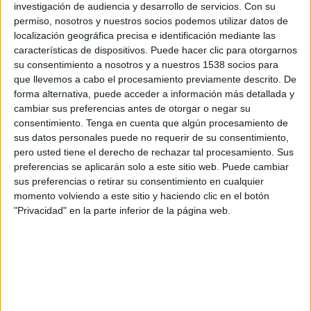
Canal por confirmar
investigación de audiencia y desarrollo de servicios.
Con su
permiso, nosotros y nuestros socios podemos utilizar datos de
Viernes, 02/10/2026
localización geográfica precisa e identificación mediante las
características de dispositivos. Puede hacer clic para otorgarnos
20:45
UEFA Nations League
su consentimiento a nosotros y a nuestros 1538 socios para
Fase de grupos
que llevemos a cabo el procesamiento previamente descrito. De
forma alternativa, puede acceder a información más detallada y
Polonia
cambiar sus preferencias antes de otorgar o negar su
Rumanía
consentimiento.
Tenga en cuenta que algún procesamiento de
sus datos personales puede no requerir de su consentimiento,
Canal por confirmar
pero usted tiene el derecho de rechazar tal procesamiento. Sus
preferencias se aplicarán solo a este sitio web. Puede cambiar
sus preferencias o retirar su consentimiento en cualquier
momento volviendo a este sitio y haciendo clic en el botón
"Privacidad" en la parte inferior de la página web.