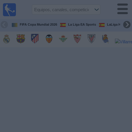
Fútbol
en la
TV
FIFA Copa Mundial 2026
La Liga EA Sports
LaLiga Hypermo
Guía de
Partidos
Televisados
Fútbol
hoy
Equipos
Competiciones
Canales
TV
Otros