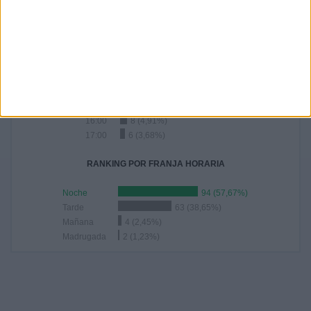
- %
13,5%
12,88%
15,95%
0,61%
RANKING POR HORAS
20:45
64 (39,26%)
18:00
25 (15,34%)
21:00
11 (6,75%)
16:00
8 (4,91%)
17:00
6 (3,68%)
RANKING POR FRANJA HORARIA
Noche
94 (57,67%)
Tarde
63 (38,65%)
Mañana
4 (2,45%)
Madrugada
2 (1,23%)