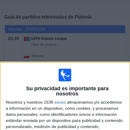
Deportes
Guía de partidos televisados de
Polonia
Noticias
Viernes, 25/09/2026
Widget
20:45
UEFA Nations League
Fase de grupos
Polonia
Bosnia
Canal por confirmar
Lunes, 28/09/2026
Su privacidad es importante para
nosotros
20:45
UEFA Nations League
Nosotros y nuestros 1538
socios
almacenamos y/o accedemos
Fase de grupos
a información en un dispositivo, como cookies, y procesamos
Suecia
datos personales, como identificadores únicos e información
estándar enviada por un dispositivo para publicidad y contenido
Polonia
personalizado, medición de publicidad y contenido,