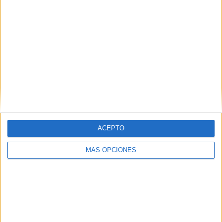
RANKING POR CANALES
UEFA TV
66 (40,49%)
UEFA TV PPV
17 (10,43%)
RTVE Play
14 (8,59%)
Movistar Fútbol
10 (6,13%)
Teledeporte
8 (4,91%)
Ver ranking completo
PARTIDOS
DÍAS
TOTAL
1
88
41
ACEPTO
CONSECUTIVOS
SIN PARTIDO
CANALES TV
DE PAGO
GRATUÍTO
MÁS OPCIONES
77 partidos en local
47,24%
86 partidos de visitante
52,76%
TOTAL
MÁXIMO
TOTAL