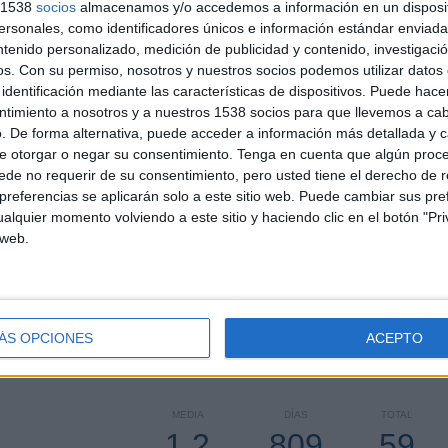
s 1538
socios
almacenamos y/o accedemos a información en un disposit
ACIÓN FEMENINA EN TELEVISIÓN EN ESPAÑA
sonales, como identificadores únicos e información estándar enviada 
ntenido personalizado, medición de publicidad y contenido, investigaci
 los datos estadísticos de cuándo y dónde se televisan los partidos de
Fútbol
de
os.
Con su permiso, nosotros y nuestros socios podemos utilizar datos 
aña
, que fue el
03/02/2013
, podemos dar los siguientes datos:
identificación mediante las características de dispositivos. Puede hacer
ntimiento a nosotros y a nuestros 1538 socios para que llevemos a ca
. De forma alternativa, puede acceder a información más detallada y 
PARTIDO MÁS REPETIDO
86,02%
e otorgar o negar su consentimiento.
Tenga en cuenta que algún proc
de no requerir de su consentimiento, pero usted tiene el derecho de r
Real Oviedo Femenino - Sporting
referencias se aplicarán solo a este sitio web. Puede cambiar sus pref
Femenino
alquier momento volviendo a este sitio y haciendo clic en el botón "Pri
5
 web.
ÚLTIMO PARTIDO DE PAGO
rife B
FC Barcelona B Femenino - Deportivo Abanca
TV Canaria,
12/03/2022 Segunda Federación Femenina por Barça TV
ÁS OPCIONES
ACEPTO
MEDIA
DÍAS
TOTAL
1,2
809
59