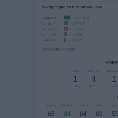
Ranking equipos por nº de partidos Local
Zaragoza CFF
63 (11,29%)
Sporting Femenino
41 (7,35%)
Real Oviedo Femenino
37 (6,63%)
Córdoba Femenino
24 (4,3%)
Fundación CD Tenerife
22 (3,94%)
Ver ranking completo
Nº DE 
LUNES
MARTES
MIÉRCO
1
4
1
0,18%
0,72%
0,18
ENERO
FEBRERO
MARZO
ABRIL
MAY
65
84
64
69
5