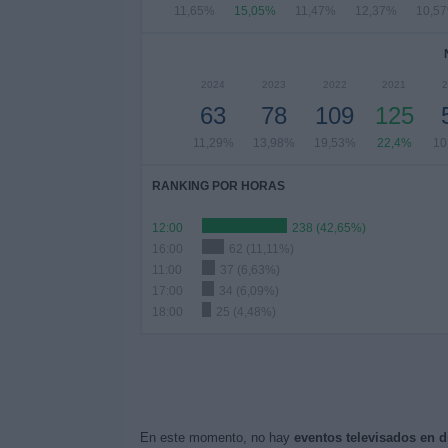
11,65%
15,05%
11,47%
12,37%
10,5
2024
2023
2022
2021
2
63
78
109
125
11,29%
13,98%
19,53%
22,4%
10
RANKING POR HORAS
12:00
238 (42,65%)
16:00
62 (11,11%)
11:00
37 (6,63%)
17:00
34 (6,09%)
18:00
25 (4,48%)
En este momento, no hay
eventos televisados en 