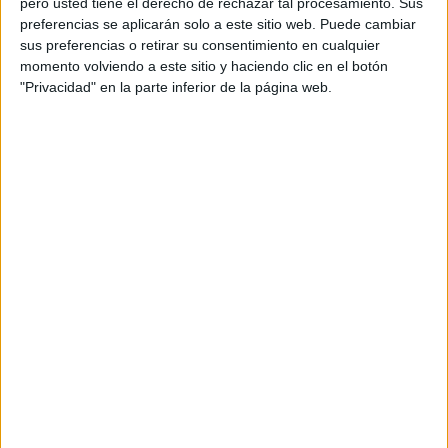
pero usted tiene el derecho de rechazar tal procesamiento. Sus
preferencias se aplicarán solo a este sitio web. Puede cambiar
sus preferencias o retirar su consentimiento en cualquier
Más días
momento volviendo a este sitio y haciendo clic en el botón
"Privacidad" en la parte inferior de la página web.
DATOS ESTADÍSTICOS DEL EQUIPO PRADEJÓN EN
TELEVISIÓN EN ESPAÑA
A fecha de hoy
08/08/2026
y desde que esta web recoge los datos
estadísticos de cuándo y dónde se televisan los partidos de
Fútbol
del
equipo
Pradejón
en
España
, que fue el
25/08/2019
, podemos dar los
siguientes datos:
36
PARTIDOS TELEVISADOS
16 partidos en abierto
44,44%
20 partidos de pago
55,56%