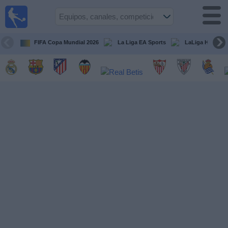
Fútbol
en la
TV
FIFA Copa Mundial 2026
La Liga EA Sports
LaLiga Hypermo
Guía de
Partidos
Televisados
Fútbol
hoy
Equipos
Competiciones
Canales
TV
Otros