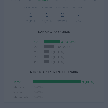
22,22%
- %
33,33%
- %
- %
- %
- %
- %
SEPTIEMBRE
OCTUBRE
NOVIEMBRE
DICIEMBRE
1
1
2
-
11,11%
11,11%
22,22%
- %
RANKING POR HORAS
12:00
3 (33,33%)
16:00
2 (22,22%)
17:00
1 (11,11%)
15:00
1 (11,11%)
14:00
1 (11,11%)
RANKING POR FRANJA HORARIA
Tarde
9 (100%)
Mañana
0 (0%)
Noche
0 (0%)
Madrugada
0 (0%)