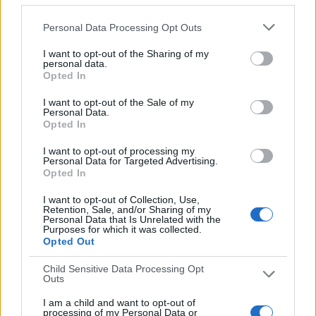
ÚLTIMO PARTIDO EN ABIERTO
Personal Data Processing Opt Outs
Viajes Interrías FF - At. Madrid C Femenino
23/03/2024 Segunda Federación Femenina por Viajes Interrias FF
I want to opt-out of the Sharing of my
YouTube
personal data.
Opted In
RANKING POR CANALES
I want to opt-out of the Sale of my
Personal Data.
Real Madrid TV
3 (33,33%)
Opted In
Aragón Deporte
2 (22,22%)
Real Sporting de Gijón YouTube
1 (11,11%)
I want to opt-out of processing my
RealOviedo YouTube
1 (11,11%)
Personal Data for Targeted Advertising.
Real Sociedad TV YouTube
1 (11,11%)
Opted In
Ver ranking completo
I want to opt-out of Collection, Use,
Retention, Sale, and/or Sharing of my
Personal Data that Is Unrelated with the
Purposes for which it was collected.
PARTIDOS
DÍAS
TOTAL
Opted Out
0
867
6
Child Sensitive Data Processing Opt
CONSECUTIVOS
SIN PARTIDO
CANALES TV
Outs
DE PAGO
GRATUÍTO
I am a child and want to opt-out of
0 partidos en local
processing of my Personal Data or