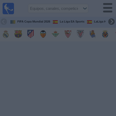
Fútbol
en la
TV
FIFA Copa Mundial 2026
La Liga EA Sports
LaLiga Hypermo
Guía de
Partidos
Televisados
Fútbol
hoy
Equipos
Competiciones
Canales
TV
Otros