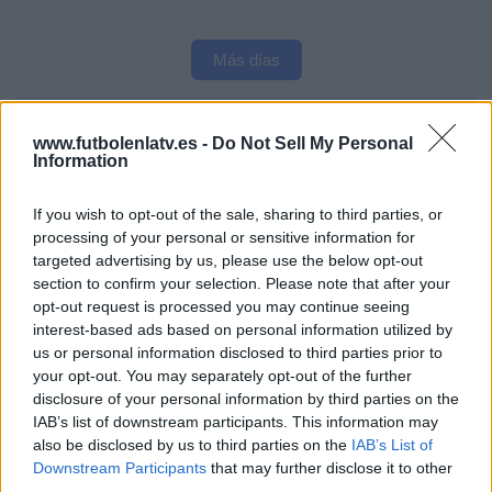
Más días
DATOS ESTADÍSTICOS DEL EQUIPO AT. MADRID C
www.futbolenlatv.es -
Do Not Sell My Personal
FEMENINO EN TELEVISIÓN EN ESPAÑA
Information
A fecha de hoy
08/08/2026
y desde que esta web recoge los datos
If you wish to opt-out of the sale, sharing to third parties, or
estadísticos de cuándo y dónde se televisan los partidos de
Fútbol
del
processing of your personal or sensitive information for
equipo
At. Madrid C Femenino
en
España
, que fue el
21/11/2021
,
targeted advertising by us, please use the below opt-out
podemos dar los siguientes datos:
section to confirm your selection. Please note that after your
9
opt-out request is processed you may continue seeing
interest-based ads based on personal information utilized by
us or personal information disclosed to third parties prior to
PARTIDOS TELEVISADOS
your opt-out. You may separately opt-out of the further
9 partidos en abierto
disclosure of your personal information by third parties on the
100%
IAB’s list of downstream participants. This information may
0 partidos de pago
also be disclosed by us to third parties on the
IAB’s List of
0%
Downstream Participants
that may further disclose it to other
third parties.