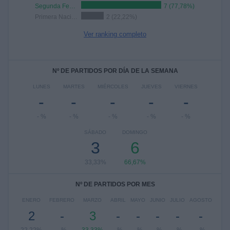
Segunda Federación Femenina
7 (77,78%)
Primera Nacional Femenina
2 (22,22%)
Ver ranking completo
Nº DE PARTIDOS POR DÍA DE LA SEMANA
LUNES
MARTES
MIÉRCOLES
JUEVES
VIERNES
-
-
-
-
-
- %
- %
- %
- %
- %
SÁBADO
DOMINGO
3
6
33,33%
66,67%
Nº DE PARTIDOS POR MES
ENERO
FEBRERO
MARZO
ABRIL
MAYO
JUNIO
JULIO
AGOSTO
2
-
3
-
-
-
-
-