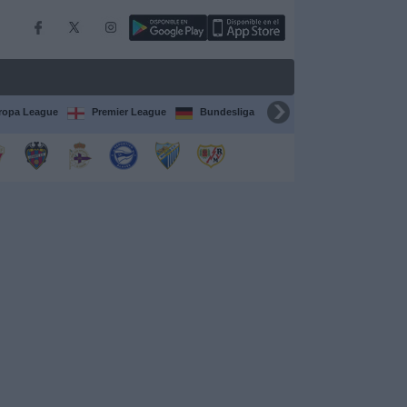
ropa League
Premier League
Bundesliga
Supercopa de España