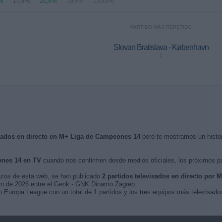
%
19,4%
20,9%
19,4%
13,43%
PARTIDO MÁS REPETIDO
Slovan Bratislava - København
1
isados en directo en M+ Liga de Campeones 14
pero te mostramos un histor
nes 14 en TV
cuando nos confirmen desde medios oficiales, los próximos p
nzos de esta web, se han publicado
2 partidos televisados en directo por
rero de 2026 entre el Genk - GNK Dinamo Zagreb.
o Europa League con un total de 1 partidos y los tres equipos más televisad