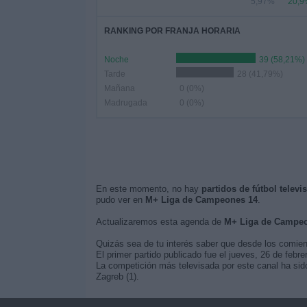
5,97%
20,9
RANKING POR FRANJA HORARIA
Noche
39 (58,21%)
Tarde
28 (41,79%)
Mañana
0 (0%)
Madrugada
0 (0%)
En este momento, no hay
partidos de fútbol telev
pudo ver en
M+ Liga de Campeones 14
.
Actualizaremos esta agenda de
M+ Liga de Campeo
Quizás sea de tu interés saber que desde los comie
El primer partido publicado fue el jueves, 26 de feb
La competición más televisada por este canal ha sid
Zagreb (1).