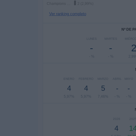
Champions League
2 (2,99%)
Ver ranking completo
Nº DE 
LUNES
MARTES
MIÉRC
-
-
- %
- %
2,9
ENERO
FEBRERO
MARZO
ABRIL
MAYO
4
4
5
-
-
5,97%
5,97%
7,46%
- %
- %
2026
202
4
1