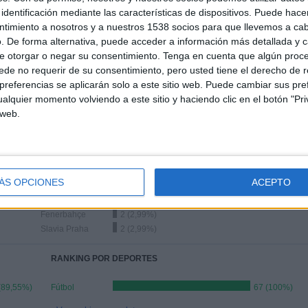
identificación mediante las características de dispositivos. Puede hacer
ntimiento a nosotros y a nuestros 1538 socios para que llevemos a ca
ÚLTIMO PARTIDO
. De forma alternativa, puede acceder a información más detallada y 
e otorgar o negar su consentimiento.
Tenga en cuenta que algún proc
Sparta Praha - AZ Alkmaar
de no requerir de su consentimiento, pero usted tiene el derecho de r
19/03/2026 Conference League
referencias se aplicarán solo a este sitio web. Puede cambiar sus pref
alquier momento volviendo a este sitio y haciendo clic en el botón "Pri
 web.
Ranking equipos por nº de partidos Visitante
AZ Alkmaar
4 (5,97%)
ÁS OPCIONES
ACEPTO
Gent
4 (5,97%)
FKB Jablonec
2 (2,99%)
Fenerbahçe
2 (2,99%)
Slavia Praha
2 (2,99%)
RANKING POR DEPORTES
(89,55%)
Fútbol
67 (100%)