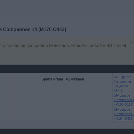
e Campeones 14 (M170 O442)
×
 no hay ningún partido televisado. Puedes consultar el historial
M+ Liga de
Sparta Praha
AZ Alkmaar
Campeones
14 (M170
O442)
M+ Liga de
Campeones 
(M180 O119)
M+ Liga de
Campeones 
(M184 O436)