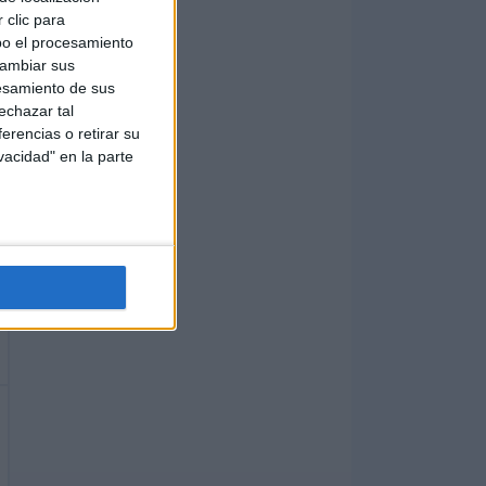
 clic para
bo el procesamiento
cambiar sus
esamiento de sus
echazar tal
erencias o retirar su
vacidad" en la parte