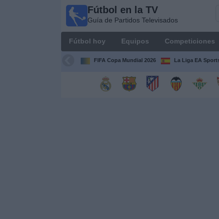
Fútbol en la TV
Fútbol
Guía de Partidos Televisados
en la
TV
Fútbol hoy
Equipos
Competiciones
Guía de
Partidos
FIFA Copa Mundial 2026
La Liga EA Sport
Televisados
Fútbol
hoy
Equipos
Competiciones
Canales
TV
Otros