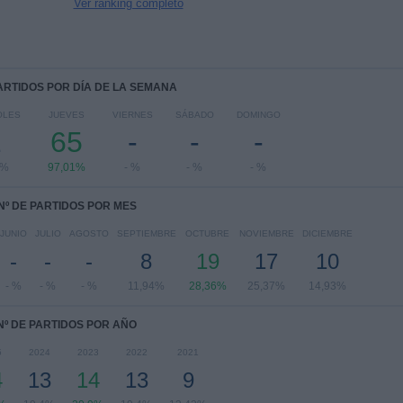
Ver ranking completo
PARTIDOS POR DÍA DE LA SEMANA
OLES
JUEVES
VIERNES
SÁBADO
DOMINGO
2
65
-
-
-
9%
97,01%
- %
- %
- %
Nº DE PARTIDOS POR MES
JUNIO
JULIO
AGOSTO
SEPTIEMBRE
OCTUBRE
NOVIEMBRE
DICIEMBRE
-
-
-
8
19
17
10
- %
- %
- %
11,94%
28,36%
25,37%
14,93%
Nº DE PARTIDOS POR AÑO
5
2024
2023
2022
2021
4
13
14
13
9