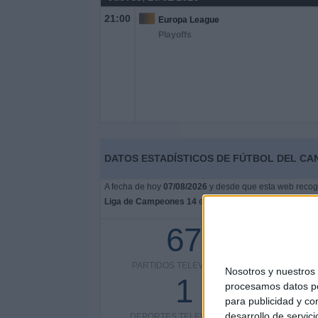
21:00
Europa League
Playoffs
DATOS ESTADÍSTICOS DE FÚTBOL DEL CA
A fecha de hoy
07/08/2026
y desde que esta web recoge 
Liga de Campeones 14
en
España
, que fue el
16/09/2
67
PARTIDOS TELEVISADOS
COMPETI
Nosotros y nuestro
1
procesamos datos per
para publicidad y co
desarrollo de servici
DEPORTES TELEVISADOS