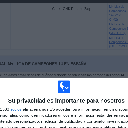
M+ Liga de
Genk
GNK Dinamo Zagreb
Campeones
14 (M170
O442)
M+ Liga de
Campeones 
(M62 O118)
M+ Liga de
Campeones 
(M181 O433)
NAL M+ LIGA DE CAMPEONES 14 EN ESPAÑA
los datos estadísticos de cuándo y dónde se televisan los partidos del canal
M+
021
, podemos dar los siguientes datos:
3
86
Su privacidad es importante para nosotros
CIONES TELEVISADAS
EQUIPOS TELEVISADOS
s 1538
socios
almacenamos y/o accedemos a información en un disposit
sonales, como identificadores únicos e información estándar enviada 
ntenido personalizado, medición de publicidad y contenido, investigaci
os.
Con su permiso, nosotros y nuestros socios podemos utilizar datos 