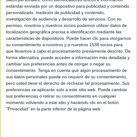
estándar enviada por un dispositivo para publicidad y contenido
SC Braga
personalizado, medición de publicidad y contenido,
investigación de audiencia y desarrollo de servicios.
Con su
Celta
permiso, nosotros y nuestros socios podemos utilizar datos de
RC Celta YouTube
TVG (Galicia)
localización geográfica precisa e identificación mediante las
características de dispositivos. Puede hacer clic para otorgarnos
Jueves, 07/05/2026
su consentimiento a nosotros y a nuestros 1538 socios para
que llevemos a cabo el procesamiento previamente descrito. De
21:00
Europa League
forma alternativa, puede acceder a información más detallada y
Semifinales
cambiar sus preferencias antes de otorgar o negar su
consentimiento.
Tenga en cuenta que algún procesamiento de
Freiburg
sus datos personales puede no requerir de su consentimiento,
SC Braga
pero usted tiene el derecho de rechazar tal procesamiento. Sus
M+ Liga de Campeones HDR (M442 O116)
preferencias se aplicarán solo a este sitio web. Puede cambiar
M+ Liga de Campeones 3 (M62 O118)
sus preferencias o retirar su consentimiento en cualquier
M+ Liga de Campeones 4 (M180 O119)
momento volviendo a este sitio y haciendo clic en el botón
"Privacidad" en la parte inferior de la página web.