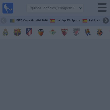
Fútbol
en la
TV
FIFA Copa Mundial 2026
La Liga EA Sports
LaLiga Hypermo
Guía de
Partidos
Televisados
Fútbol
hoy
Equipos
Competiciones
Canales
TV
Otros