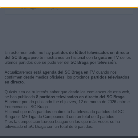
Mañana
0 (0%)
Madrugada
0 (0%)
En este momento, no hay
partidos de fútbol televisados en directo
del SC Braga
pero te mostramos un historial con la
guía en TV
de los
últimos partidos que se pudo ver del
SC Braga por televisión
.
Actualizaremos está
agenda del SC Braga en TV
cuando nos
confirmen desde medios oficiales, los próximos
partidos televisados
en directo
.
Quizás sea de tu interés saber que desde los comienzos de esta web,
se han publicado
8 partidos televisados en directo del SC Braga
.
El primer partido publicado fue el jueves, 12 de marzo de 2026 entre el
Ferencvaros - SC Braga.
El canal que más partidos en directo ha televisado partidos del SC
Braga es M+ Liga de Campeones 3 con un total de 3 partidos.
Y es la competición Europa League en las que más veces se ha
televisado el SC Braga con un total de 6 partidos.