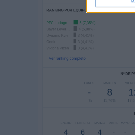
M
RANKING POR EQUIPOS
PFC Ludogorets
5 (7,35%)
Bayer Leverkusen
4 (5,88%)
Dynamo Kyiv
3 (4,41%)
Genk
3 (4,41%)
Viktoria Plzen
3 (4,41%)
Ver ranking completo
Nº DE 
LUNES
MARTES
MIÉRC
-
8
1
- %
11,76%
17,
ENERO
FEBRERO
MARZO
ABRIL
MAYO
J
4
6
4
-
-