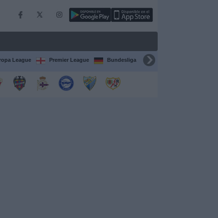
ropa League
Premier League
Bundesliga
Supercopa de España