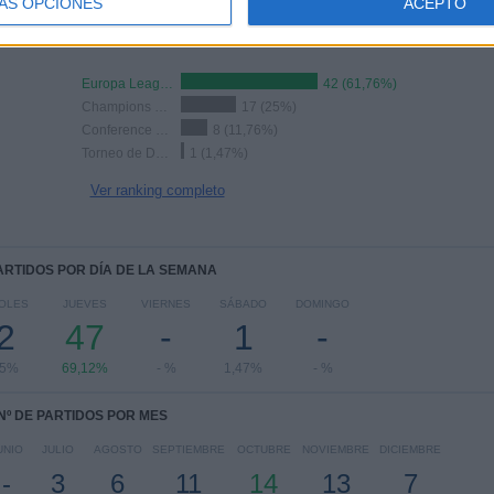
ÁS OPCIONES
ACEPTO
RANKING POR COMPETICIONES
Europa League
42 (61,76%)
Champions League
17 (25%)
Conference League
8 (11,76%)
Torneo de Dortmund Juvenil
1 (1,47%)
Ver ranking completo
PARTIDOS POR DÍA DE LA SEMANA
OLES
JUEVES
VIERNES
SÁBADO
DOMINGO
2
47
-
1
-
65%
69,12%
- %
1,47%
- %
Nº DE PARTIDOS POR MES
UNIO
JULIO
AGOSTO
SEPTIEMBRE
OCTUBRE
NOVIEMBRE
DICIEMBRE
-
3
6
11
14
13
7