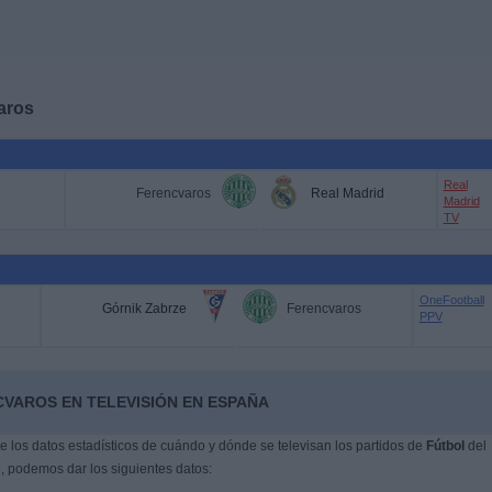
aros
Real
Ferencvaros
Real Madrid
Madrid
TV
OneFootball
Górnik Zabrze
Ferencvaros
PPV
CVAROS EN TELEVISIÓN EN ESPAÑA
 los datos estadísticos de cuándo y dónde se televisan los partidos de
Fútbol
del
7
, podemos dar los siguientes datos: