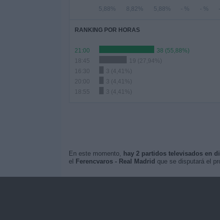
5,88%
8,82%
5,88%
- %
- %
RANKING POR HORAS
21:00
38 (55,88%)
18:45
19 (27,94%)
16:30
3 (4,41%)
20:00
3 (4,41%)
18:55
3 (4,41%)
En este momento,
hay 2 partidos televisados en di
el
Ferencvaros - Real Madrid
que se disputará el p