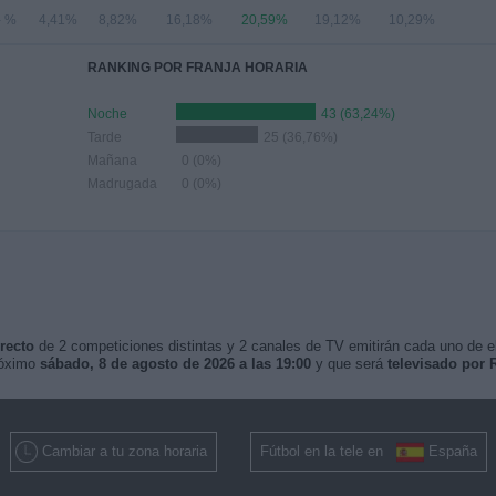
- %
4,41%
8,82%
16,18%
20,59%
19,12%
10,29%
RANKING POR FRANJA HORARIA
Noche
43 (63,24%)
Tarde
25 (36,76%)
Mañana
0 (0%)
Madrugada
0 (0%)
recto
de 2 competiciones distintas y 2 canales de TV emitirán cada uno de ell
róximo
sábado, 8 de agosto de 2026 a las 19:00
y que será
televisado por 
Cambiar a tu zona horaria
Fútbol en la tele en
España