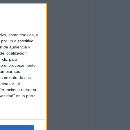
ivo, como cookies, y
por un dispositivo
ón de audiencia y
de localización
 clic para
bo el procesamiento
cambiar sus
esamiento de sus
echazar tal
erencias o retirar su
vacidad" en la parte