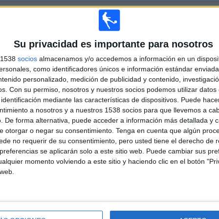
ÚLTIMO PARTIDO EN ABIERTO
Slovan Bratislava - Ferencvaros
Su privacidad es importante para nosotros
85,29%
27/07/2022 Champions League por
OneFootball
s 1538
socios
almacenamos y/o accedemos a información en un disposit
sonales, como identificadores únicos e información estándar enviada 
ntenido personalizado, medición de publicidad y contenido, investigaci
PARTIDOS
DÍAS
TOTAL
os.
Con su permiso, nosotros y nuestros socios podemos utilizar datos 
40
1472
31
identificación mediante las características de dispositivos. Puede hacer
ntimiento a nosotros y a nuestros 1538 socios para que llevemos a ca
CONSECUTIVOS
SIN PARTIDO
CANALES TV
. De forma alternativa, puede acceder a información más detallada y 
DE PAGO
GRATUÍTO
e otorgar o negar su consentimiento.
Tenga en cuenta que algún proc
de no requerir de su consentimiento, pero usted tiene el derecho de r
referencias se aplicarán solo a este sitio web. Puede cambiar sus pref
alquier momento volviendo a este sitio y haciendo clic en el botón "Pri
 web.
TOTAL
MÁXIMO
TOTAL
4
5
38
COMPETICIONES
VS PFC
RIVALES
Ludogorets