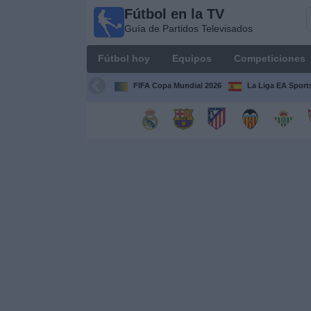
Fútbol en la TV
Fútbol
Guía de Partidos Televisados
en la
TV
Fútbol hoy
Equipos
Competiciones
Guía de
Partidos
FIFA Copa Mundial 2026
La Liga EA Sport
Televisados
Fútbol
hoy
Equipos
Competiciones
Canales
TV
Otros