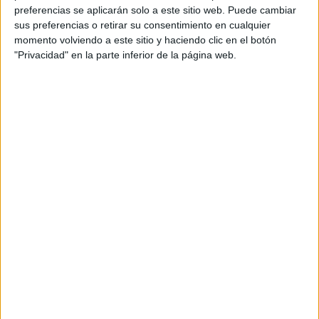
preferencias se aplicarán solo a este sitio web. Puede cambiar
sus preferencias o retirar su consentimiento en cualquier
momento volviendo a este sitio y haciendo clic en el botón
Más días
"Privacidad" en la parte inferior de la página web.
DATOS ESTADÍSTICOS DE FÚTBOL DEL CANAL #0 EN
ESPAÑA
A fecha de hoy
08/08/2026
y desde que esta web recoge los datos
estadísticos de cuándo y dónde se televisan los partidos del canal
#0
en
España
, que fue el
07/02/2016
, podemos dar los siguientes datos:
26
PARTIDOS TELEVISADOS
3
COMPETICIONES TELEVISADAS
21