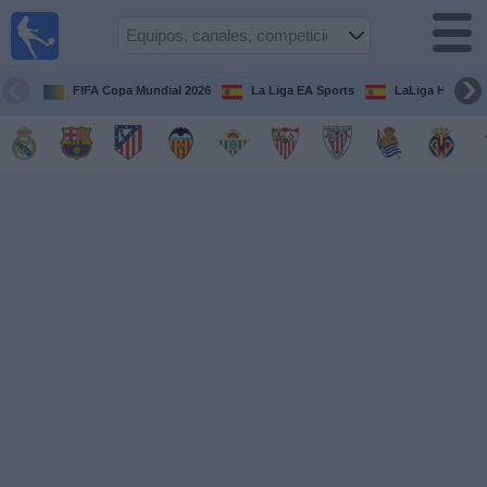
Fútbol
en la
TV
FIFA Copa Mundial 2026
La Liga EA Sports
LaLiga Hypermo
Guía de
Partidos
Televisados
Fútbol
hoy
Equipos
Competiciones
Canales
TV
Otros