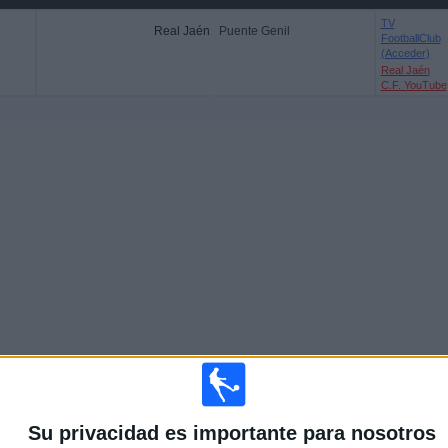
TV
Real Jaén
Puente Genil
FootballClub
(Acceder)
Real Jaén
C.F. YouTube
Su privacidad es importante para nosotros
Más días