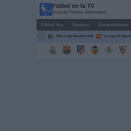
Fútbol en la TV
Fútbol
Guía de Partidos Televisados
en la
TV
Fútbol hoy
Equipos
Competiciones
Guía de
Partidos
FIFA Copa Mundial 2026
La Liga EA Sport
Televisados
Fútbol
hoy
Equipos
Competiciones
Canales
TV
Otros