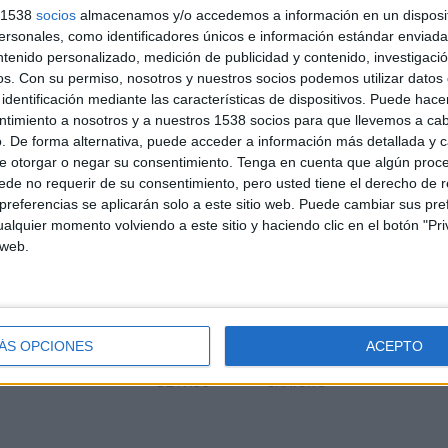
s 1538
socios
almacenamos y/o accedemos a información en un disposit
sonales, como identificadores únicos e información estándar enviada 
 GENIL EN TELEVISIÓN EN ESPAÑA
ntenido personalizado, medición de publicidad y contenido, investigaci
os.
Con su permiso, nosotros y nuestros socios podemos utilizar datos 
 los datos estadísticos de cuándo y dónde se televisan los partidos de
Fútbol
del
identificación mediante las características de dispositivos. Puede hacer
, podemos dar los siguientes datos:
ntimiento a nosotros y a nuestros 1538 socios para que llevemos a ca
. De forma alternativa, puede acceder a información más detallada y 
e otorgar o negar su consentimiento.
Tenga en cuenta que algún proc
ÚLTIMO PARTIDO EN ABIERTO
de no requerir de su consentimiento, pero usted tiene el derecho de r
referencias se aplicarán solo a este sitio web. Puede cambiar sus pref
Real Jaén - Puente Genil
75%
alquier momento volviendo a este sitio y haciendo clic en el botón "Pri
19/04/2026 Segunda Federación por TV
FootballClub, Real Jaén C.F. YouTube
 web.
PARTIDOS
DÍAS
TOTAL
2
109
15
ÁS OPCIONES
ACEPTO
CONSECUTIVOS
SIN PARTIDO
CANALES TV
DE PAGO
GRATUÍTO