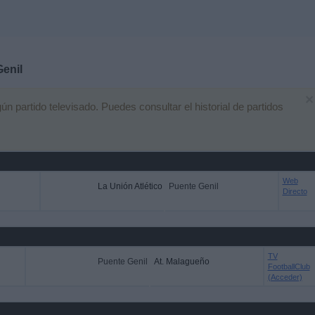
enil
×
 partido televisado. Puedes consultar el historial de partidos
Web
La Unión Atlético
Puente Genil
Directo
TV
Puente Genil
At. Malagueño
FootballClub
(Acceder)