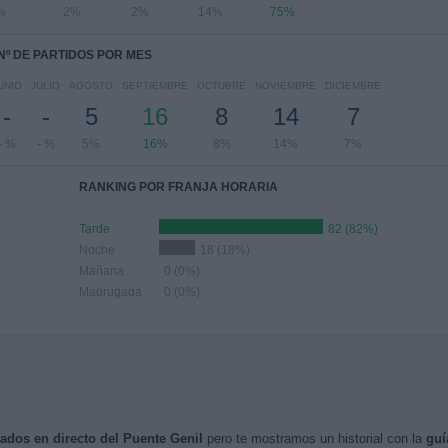
%
2%
2%
14%
75%
Nº DE PARTIDOS POR MES
UNIO
JULIO
AGOSTO
SEPTIEMBRE
OCTUBRE
NOVIEMBRE
DICIEMBRE
-
-
5
16
8
14
7
- %
- %
5%
16%
8%
14%
7%
RANKING POR FRANJA HORARIA
Tarde
82 (82%)
Noche
18 (18%)
Mañana
0 (0%)
Madrugada
0 (0%)
sados en directo del Puente Genil
pero te mostramos un historial con la
guí