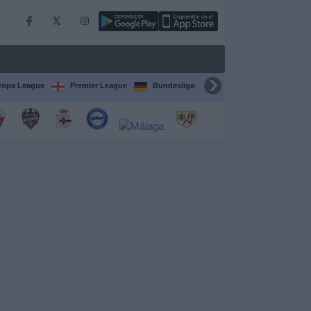
ropa League
Premier League
Bundesliga
Supercopa de España