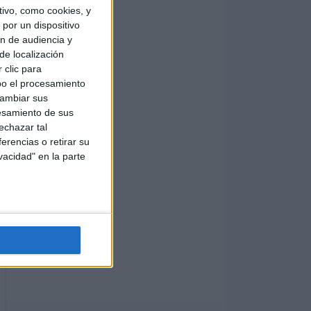
ivo, como cookies, y
por un dispositivo
ón de audiencia y
de localización
 clic para
bo el procesamiento
cambiar sus
esamiento de sus
echazar tal
erencias o retirar su
vacidad" en la parte