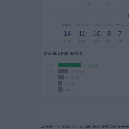
- %
- %
7
ENERO
FEBRERO
MARZO
ABRIL
MAYO
J
14
11
10
8
7
14%
11%
10%
8%
7%
RANKING POR HORAS
12:00
40 (40%)
17:00
17 (17%)
19:00
10 (10%)
12:30
7 (7%)
18:00
6 (6%)
En este momento, no hay
partidos de fútbol televi