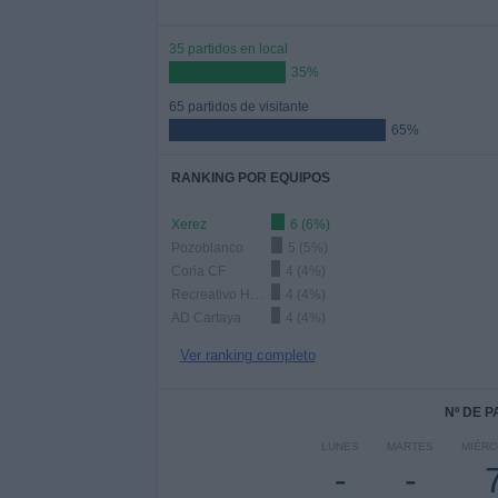
35 partidos en local
35%
65 partidos de visitante
65%
RANKING POR EQUIPOS
Xerez
6 (6%)
Pozoblanco
5 (5%)
Coria CF
4 (4%)
Recreativo Huelva
4 (4%)
AD Cartaya
4 (4%)
Ver ranking completo
Nº DE 
LUNES
MARTES
MIÉR
-
-