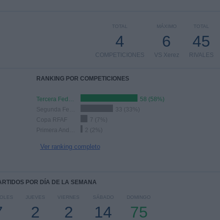
TOTAL
MÁXIMO
TOTAL
4
6
45
COMPETICIONES
VS Xerez
RIVALES
RANKING POR COMPETICIONES
Tercera Federación
58 (58%)
Segunda Federación
33 (33%)
Copa RFAF
7 (7%)
Primera Andaluza
2 (2%)
Ver ranking completo
PARTIDOS POR DÍA DE LA SEMANA
COLES
JUEVES
VIERNES
SÁBADO
DOMINGO
7
2
2
14
75