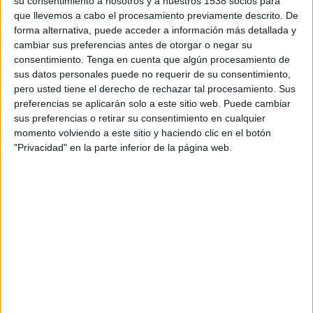
su consentimiento a nosotros y a nuestros 1538 socios para
Domingo, 03/05/2026
que llevemos a cabo el procesamiento previamente descrito. De
forma alternativa, puede acceder a información más detallada y
12:00
Segunda Federación
cambiar sus preferencias antes de otorgar o negar su
Grupo 4
consentimiento.
Tenga en cuenta que algún procesamiento de
At. Malagueño
sus datos personales puede no requerir de su consentimiento,
pero usted tiene el derecho de rechazar tal procesamiento. Sus
Melilla
preferencias se aplicarán solo a este sitio web. Puede cambiar
MCF TV YouTube
101 TV (Málaga)
sus preferencias o retirar su consentimiento en cualquier
TV FootballClub (Acceder)
momento volviendo a este sitio y haciendo clic en el botón
"Privacidad" en la parte inferior de la página web.