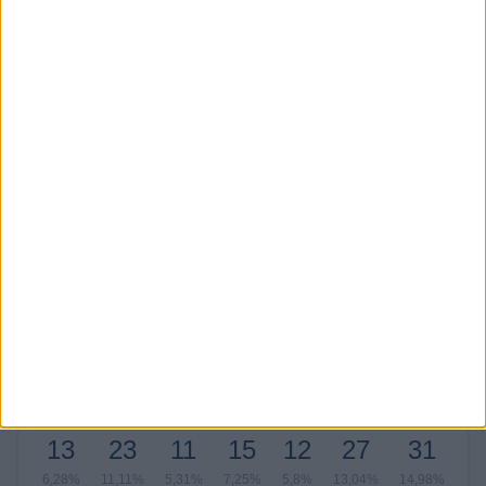
0,48%
1,45%
4,83%
1,93%
5,31%
SÁBADO
DOMINGO
62
116
29,95%
56,04%
Nº DE PARTIDOS POR MES
ENERO
FEBRERO
MARZO
ABRIL
MAYO
JUNIO
JULIO
15
16
16
7
11
5
25
7,25%
7,73%
7,73%
3,38%
5,31%
2,42%
12,08%
AGOSTO
SEPTIEMBRE
OCTUBRE
NOVIEMBRE
DICIEMBRE
23
17
21
20
31
11,11%
8,21%
10,14%
9,66%
14,98%
Nº DE PARTIDOS POR AÑO
2026
2025
2024
2023
2022
2021
2020
13
23
11
15
12
27
31
6,28%
11,11%
5,31%
7,25%
5,8%
13,04%
14,98%