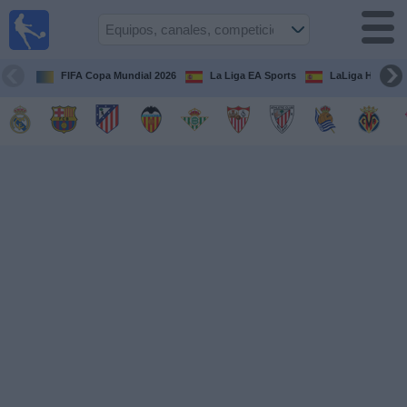
Fútbol
en la
TV
FIFA Copa Mundial 2026
La Liga EA Sports
LaLiga Hypermo
Guía de
Partidos
Televisados
Fútbol
hoy
Equipos
Competiciones
Canales
TV
Otros