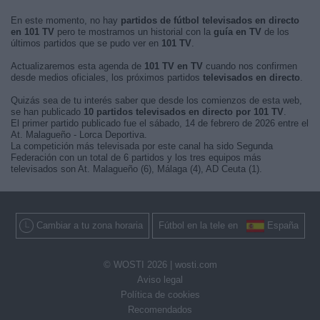
En este momento, no hay
partidos de fútbol televisados en directo
en 101 TV
pero te mostramos un historial con la
guía en TV
de los
últimos partidos que se pudo ver en
101 TV
.
Actualizaremos esta agenda de
101 TV en TV
cuando nos confirmen
desde medios oficiales, los próximos partidos
televisados en directo
.
Quizás sea de tu interés saber que desde los comienzos de esta web,
se han publicado
10 partidos televisados en directo por 101 TV
.
El primer partido publicado fue el sábado, 14 de febrero de 2026 entre el
At. Malagueño - Lorca Deportiva.
La competición más televisada por este canal ha sido Segunda
Federación con un total de 6 partidos y los tres equipos más
televisados son At. Malagueño (6), Málaga (4), AD Ceuta (1).
Cambiar a tu zona horaria
Fútbol en la tele en
España
© WOSTI 2026 |
wosti.com
Aviso legal
Política de cookies
Recomendados