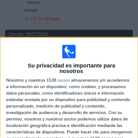
Málaga
Al Arabi
101 TV (Málaga)
Jueves, 30/07/2026
20:00
Amistoso
Málaga
Al-Ittihad Jeddah Club
Su privacidad es importante para
nosotros
101 TV (Málaga)
MCF TV YouTube
Nosotros y nuestros 1538
socios
almacenamos y/o accedemos
a información en un dispositivo, como cookies, y procesamos
Sábado, 25/07/2026
datos personales, como identificadores únicos e información
19:00
Amistoso
estándar enviada por un dispositivo para publicidad y contenido
personalizado, medición de publicidad y contenido,
Málaga
investigación de audiencia y desarrollo de servicios.
Con su
Leicester City
permiso, nosotros y nuestros socios podemos utilizar datos de
localización geográfica precisa e identificación mediante las
101 TV (Málaga)
características de dispositivos. Puede hacer clic para otorgarnos