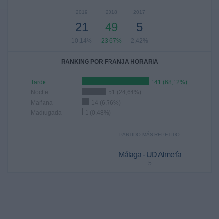
2019
2018
2017
21
49
5
10,14%
23,67%
2,42%
RANKING POR FRANJA HORARIA
Tarde
141 (68,12%)
Noche
51 (24,64%)
Mañana
14 (6,76%)
Madrugada
1 (0,48%)
PARTIDO MÁS REPETIDO
Málaga - UD Almería
5