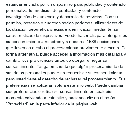
estándar enviada por un dispositivo para publicidad y contenido
Sevilla At.
personalizado, medición de publicidad y contenido,
investigación de audiencia y desarrollo de servicios.
Con su
Alcorcón
permiso, nosotros y nuestros socios podemos utilizar datos de
LaLiga+ Plus
TV FootballClub (Acceder)
localización geográfica precisa e identificación mediante las
Primera Federación (M53 O125)
características de dispositivos. Puede hacer clic para otorgarnos
su consentimiento a nosotros y a nuestros 1538 socios para
Sábado, 16/05/2026
que llevemos a cabo el procesamiento previamente descrito. De
forma alternativa, puede acceder a información más detallada y
21:00
Primera Federación
cambiar sus preferencias antes de otorgar o negar su
Grupo 2
consentimiento.
Tenga en cuenta que algún procesamiento de
sus datos personales puede no requerir de su consentimiento,
Villarreal B
pero usted tiene el derecho de rechazar tal procesamiento. Sus
Sevilla At.
preferencias se aplicarán solo a este sitio web. Puede cambiar
LaLiga+ Plus
TV FootballClub (Acceder)
sus preferencias o retirar su consentimiento en cualquier
Primera Federación (M53 O125)
momento volviendo a este sitio y haciendo clic en el botón
"Privacidad" en la parte inferior de la página web.