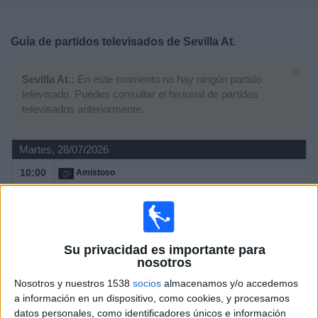
Deportes
Guía de partidos televisados de
Sevilla At.
Noticias
×
Sevilla At.:
En este momento no hay ningún partido
Widget
televisado. Puedes consultar el historial de partidos
televisados anteriormente.
Martes, 28/07/2026
10:00
Amistoso
Sevilla At.
CA Antoniano
Sevilla FC +
Su privacidad es importante para
nosotros
Sábado, 23/05/2026
Nosotros y nuestros 1538
socios
almacenamos y/o accedemos
18:30
Primera Federación
a información en un dispositivo, como cookies, y procesamos
Grupo 2
datos personales, como identificadores únicos e información