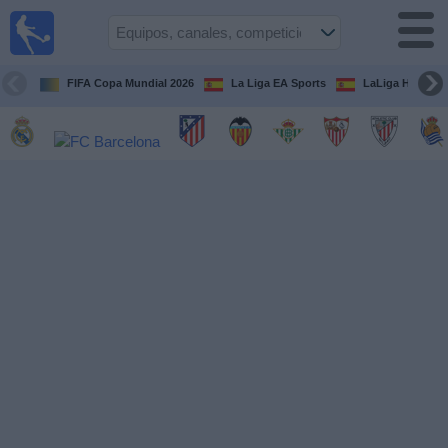
Fútbol
en la
TV
FIFA Copa Mundial 2026
La Liga EA Sports
LaLiga Hypermo
Guía de
Partidos
Televisados
Fútbol
hoy
Equipos
Competiciones
Canales
TV
Otros