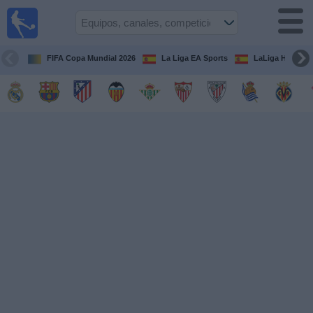
Fútbol
en la
TV
FIFA Copa Mundial 2026
La Liga EA Sports
LaLiga Hypermo
Guía de
Partidos
Televisados
Fútbol
hoy
Equipos
Competiciones
Canales
TV
Otros