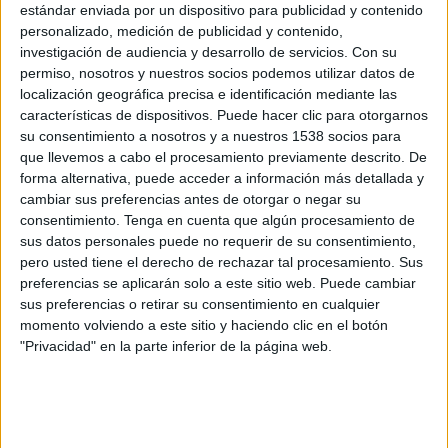
estándar enviada por un dispositivo para publicidad y contenido
Playoffs de Permanencia
personalizado, medición de publicidad y contenido,
Real Madrid C
investigación de audiencia y desarrollo de servicios.
Con su
permiso, nosotros y nuestros socios podemos utilizar datos de
CD Estepona
localización geográfica precisa e identificación mediante las
CD Estepona YouTube
características de dispositivos. Puede hacer clic para otorgarnos
su consentimiento a nosotros y a nuestros 1538 socios para
Domingo, 03/05/2026
que llevemos a cabo el procesamiento previamente descrito. De
forma alternativa, puede acceder a información más detallada y
12:00
Segunda Federación
cambiar sus preferencias antes de otorgar o negar su
Grupo 4
consentimiento.
Tenga en cuenta que algún procesamiento de
sus datos personales puede no requerir de su consentimiento,
Yeclano
pero usted tiene el derecho de rechazar tal procesamiento. Sus
CD Estepona
preferencias se aplicarán solo a este sitio web. Puede cambiar
TV FootballClub (Acceder)
sus preferencias o retirar su consentimiento en cualquier
momento volviendo a este sitio y haciendo clic en el botón
"Privacidad" en la parte inferior de la página web.