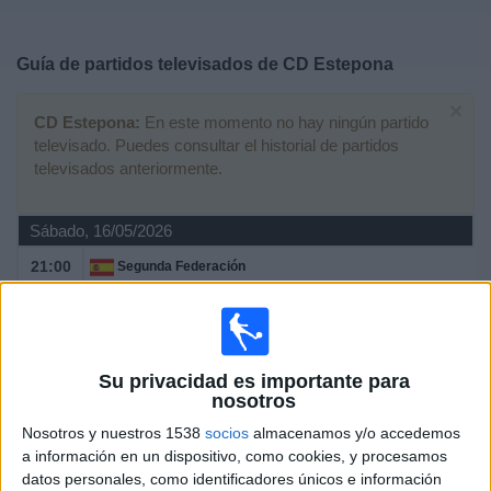
Deportes
Guía de partidos televisados de
CD Estepona
Noticias
×
CD Estepona:
En este momento no hay ningún partido
Widget
televisado. Puedes consultar el historial de partidos
televisados anteriormente.
Sábado, 16/05/2026
21:00
Segunda Federación
Playoffs de Permanencia
CD Estepona
Real Madrid C
Su privacidad es importante para
Web Directo
nosotros
Nosotros y nuestros 1538
socios
almacenamos y/o accedemos
Domingo, 10/05/2026
a información en un dispositivo, como cookies, y procesamos
datos personales, como identificadores únicos e información
18:00
Segunda Federación