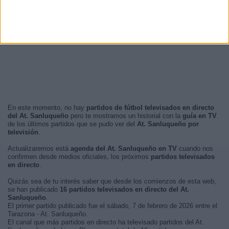
Tarde
215 (71,19%)
Noche
80 (26,49%)
Mañana
7 (2,32%)
Madrugada
0 (0%)
En este momento, no hay
partidos de fútbol televisados en directo
del At. Sanluqueño
pero te mostramos un historial con la
guía en TV
de los últimos partidos que se pudo ver del
At. Sanluqueño por
televisión
.
Actualizaremos está
agenda del At. Sanluqueño en TV
cuando nos
confirmen desde medios oficiales, los próximos
partidos televisados
en directo
.
Quizás sea de tu interés saber que desde los comienzos de esta web,
se han publicado
16 partidos televisados en directo del At.
Sanluqueño
.
El primer partido publicado fue el sábado, 7 de febrero de 2026 entre el
Tarazona - At. Sanluqueño.
El canal que más partidos en directo ha televisado partidos del At.