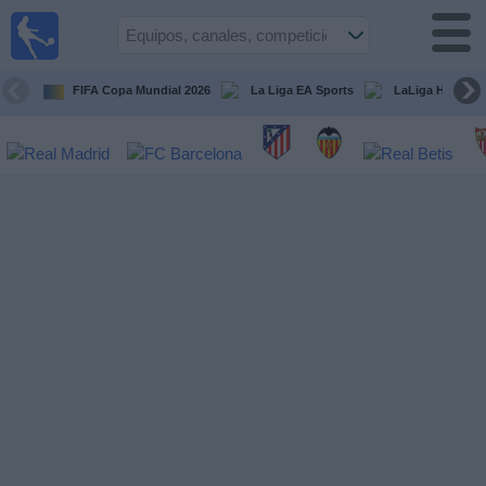
Fútbol
en la
TV
FIFA Copa Mundial 2026
La Liga EA Sports
LaLiga Hypermo
Guía de
Partidos
Televisados
Fútbol
hoy
Equipos
Competiciones
Canales
TV
Otros