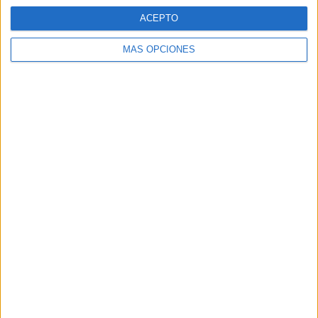
ACEPTO
159 partidos en local
52,65%
MÁS OPCIONES
143 partidos de visitante
47,35%
TOTAL
MÁXIMO
TOTAL
7
12
80
COMPETICIONES
VS Recreativo
RIVALES
Huelva
RANKING POR EQUIPOS
Recreativo Huelva
12 (3,97%)
Real Murcia
11 (3,64%)
Sevilla At.
11 (3,64%)
Algeciras CF
11 (3,64%)
Marbella
10 (3,31%)
Ver ranking completo