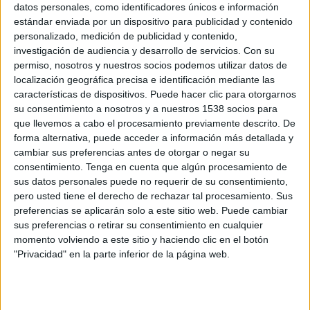
datos personales, como identificadores únicos e información
21:00
Primera Federación
estándar enviada por un dispositivo para publicidad y contenido
Grupo 2
personalizado, medición de publicidad y contenido,
investigación de audiencia y desarrollo de servicios.
Con su
Teruel
permiso, nosotros y nuestros socios podemos utilizar datos de
At. Sanluqueño
localización geográfica precisa e identificación mediante las
LaLiga+ Plus
TV FootballClub (Acceder)
características de dispositivos. Puede hacer clic para otorgarnos
Primera Federación (M53 O125)
su consentimiento a nosotros y a nuestros 1538 socios para
que llevemos a cabo el procesamiento previamente descrito. De
Sábado, 09/05/2026
forma alternativa, puede acceder a información más detallada y
cambiar sus preferencias antes de otorgar o negar su
18:30
Primera Federación
consentimiento.
Tenga en cuenta que algún procesamiento de
Grupo 2
sus datos personales puede no requerir de su consentimiento,
pero usted tiene el derecho de rechazar tal procesamiento. Sus
At. Sanluqueño
preferencias se aplicarán solo a este sitio web. Puede cambiar
Algeciras CF
sus preferencias o retirar su consentimiento en cualquier
LaLiga+ Plus
TV FootballClub (Acceder)
momento volviendo a este sitio y haciendo clic en el botón
"Privacidad" en la parte inferior de la página web.