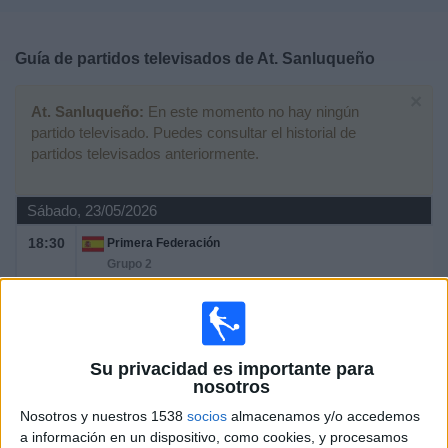
Deportes
Guía de partidos televisados de
At. Sanluqueño
Noticias
×
At. Sanluqueño:
En este momento no hay ningún
Widget
partido televisado. Puedes consultar el historial de
partidos televisados anteriormente.
Sábado, 23/05/2026
18:30
Primera Federación
Grupo 2
At. Sanluqueño
Villarreal B
LaLiga+ Plus
TV FootballClub (Acceder)
Su privacidad es importante para
Primera Federación (M53 O125)
nosotros
Nosotros y nuestros 1538
socios
almacenamos y/o accedemos
Sábado, 16/05/2026
a información en un dispositivo, como cookies, y procesamos